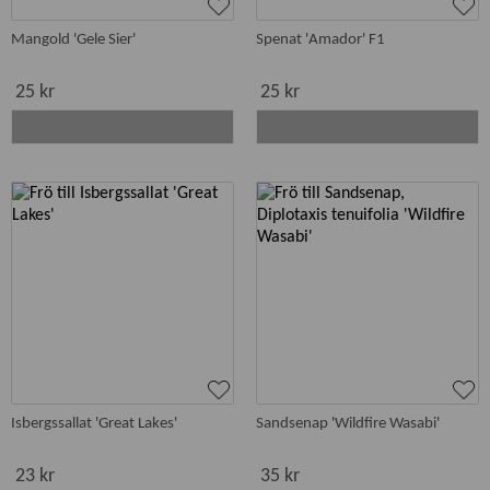
Mangold 'Gele Sier'
Spenat 'Amador' F1
25 kr
25 kr
Isbergssallat 'Great Lakes'
Sandsenap 'Wildfire Wasabi'
23 kr
35 kr