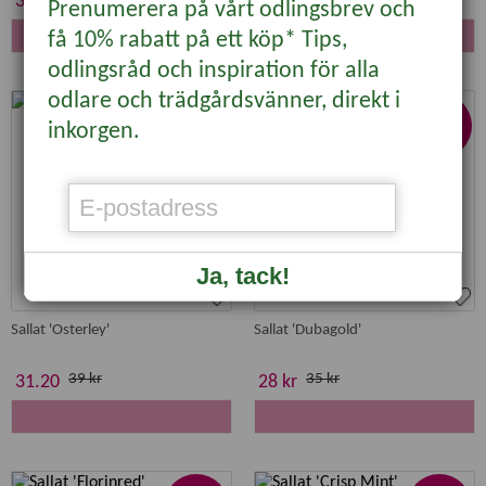
31.20
15.20
Prenumerera på vårt odlingsbrev och
KÖP
få 10% rabatt på ett köp* Tips,
odlingsråd och inspiration för alla
odlare och trädgårdsvänner, direkt i
-20%
-20%
inkorgen.
Ja, tack!
Sallat 'Osterley'
Sallat 'Dubagold'
39 kr
35 kr
31.20
28 kr