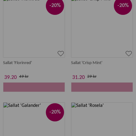
-20%
-20%
Sallat 'Florinred'
Sallat 'Crisp Mint'
49 kr
39 kr
39.20
31.20
-20%