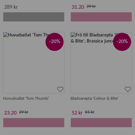
39 kr
289 kr
31.20
-20%
-20%
Huvudsallat 'Tom Thumb'
Bladsarepta 'Colour & Bite'
29 kr
65 kr
23.20
52 kr