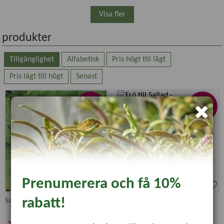
Visa fler
produkter
Tillgänglighet
Alfabetisk
Pris högt till lågt
Pris lågt till högt
Senast
-20%
-20%
Prenumerera och få 10%
rabatt!
Sallat 'Saladin'
Sallat 'Amerikanischer Brauner'
39 kr
19 kr