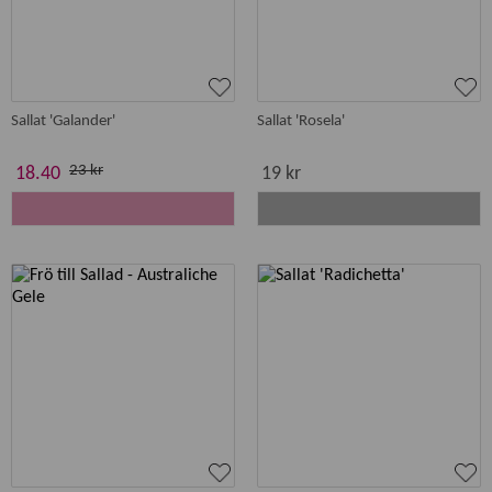
Sallat 'Galander'
Sallat 'Rosela'
23 kr
18.40
19 kr