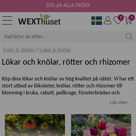
20% på ALLA FRÖER
0
0
Fröer & Växter
/
Lökar & knölar
Lökar och knölar, rötter och rhizomer
Köp dina lökar och knölar av hög kvalitet på nätet. Vi har ett
stort utbud av lökväxter, knölar, rötter och rhizomer till
blomning i kruka, rabatt, pallkrage, fönsterbrädan och
varhelst du vill få en färgklick. Lökar och knölar är
Läs mer...
tacksamma att odla. Höstlökar och vårlökar är robusta,
lättodlade och rikblommande. På våren planteras
sommarblommande dahliaknölar, gladioler och barrotade
perenner som pioner och liljor m.m. Höstlökar som krokus,
narcisser och tulpanlökar planteras på hösten för vacker