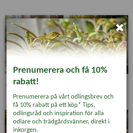
Prenumerera och få 10%
rabatt!
Amaryllis
Sommarblommande
lök- och knöl
Prenumerera på vårt odlingsbrev och
få 10% rabatt på ett köp* Tips,
odlingsråd och inspiration för alla
odlare och trädgårdsvänner, direkt i
inkorgen.