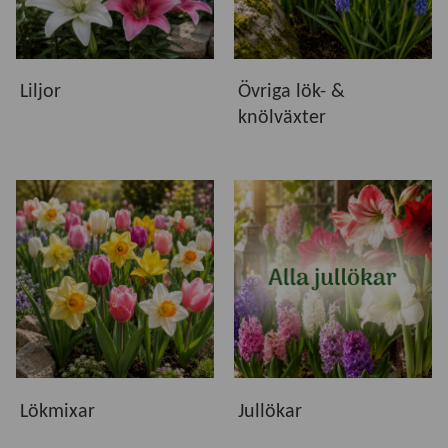
Liljor
Övriga lök- &
knölväxter
Lökmixar
Jullökar