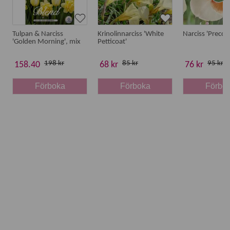
Tulpan & Narciss
Krinolinnarciss 'White
Narciss 'Precoc
'Golden Morning', mix
Petticoat'
198 kr
85 kr
95 kr
158.40
68 kr
76 kr
Förboka
Förboka
Förbo