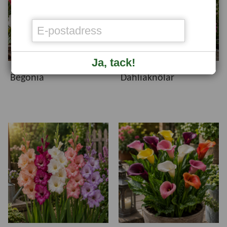
Ja, tack!
Begonia
Dahliaknölar