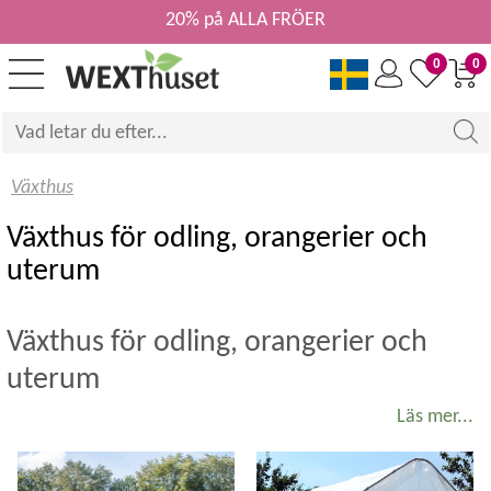
20% på ALLA FRÖER
0
0
Växthus
Växthus för odling, orangerier och
uterum
Växthus för odling, orangerier och
uterum
Läs mer...
Ett växthus för odling ger dig längre säsong, jämnare
temperatur och bättre förutsättningar för allt från tomater
och gurka till örter och blomster. Här hittar du växthus i glas