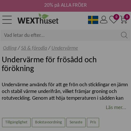
20% på ALLA FRÖER
0
0
Odling
/
Så & förodla
/
Undervärme
Undervärme för frösådd och
förökning
Undervärme används för att ge frön och sticklingar en jämn
och stabil värme underifrån, vilket främjar groning och
rotutveckling. Genom att höja temperaturen i sådden kan
du få snabbare, jämnare och säkrare resultat vid frösådd
Läs mer...
och förökning.
Tillgänglighet
Bokstavsordning
Senaste
Pris
Här hittar du undervärme och värmemattor som passar för
inomhusodling, särskilt vid förkultivering av värmekrävande