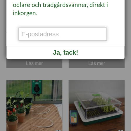
odlare och trädgårdsvänner, direkt i
inkorgen.
Värmematta 40x65, 42W
Minidrivhus med ställbar
termostat 100W
895 kr
2395 kr
Ja, tack!
Läs mer
Läs mer