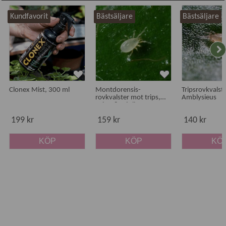
Kundfavorit
Bästsäljare
Bästsäljare
Clonex Mist, 300 ml
Montdorensis-
Tripsrovkvalste
rovkvalster mot trips,
Amblysieus
spinn & mjöllöss
199 kr
159 kr
140 kr
KÖP
KÖP
KÖ