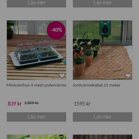
Läs mer
Läs mer
-40%
Miniväxthus 4 med undervärme
Jordvärmekabel 25 meter
1389 kr
839 kr
1595 kr
Läs mer
Läs mer