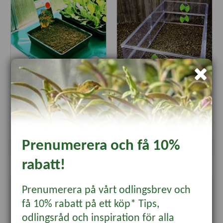
Värmematta 25x35, 15W
Höjdlager till drivhus Vitopod,
large
669 kr
799 kr
Prenumerera och få 10%
Läs mer
Läs mer
rabatt!
Prenumerera på vårt odlingsbrev och
få 10% rabatt på ett köp* Tips,
odlingsråd och inspiration för alla