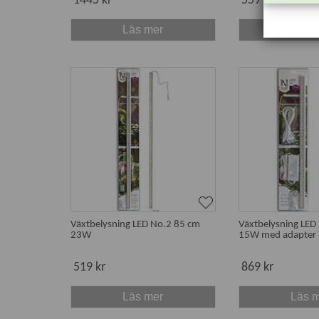
1445 kr
559 kr
Läs mer
Läs 
Växtbelysning LED No.2 85 cm
Växtbelysning LED
23W
15W med adapter
519 kr
869 kr
Läs mer
Läs 