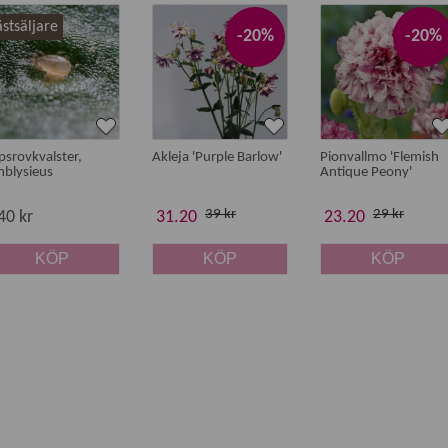
stsäljare
-20%
-20%
ipsrovkvalster,
Akleja 'Purple Barlow'
Pionvallmo 'Flemish
blysieus
Antique Peony'
39 kr
29 kr
40 kr
31.20
23.20
KÖP
KÖP
KÖP