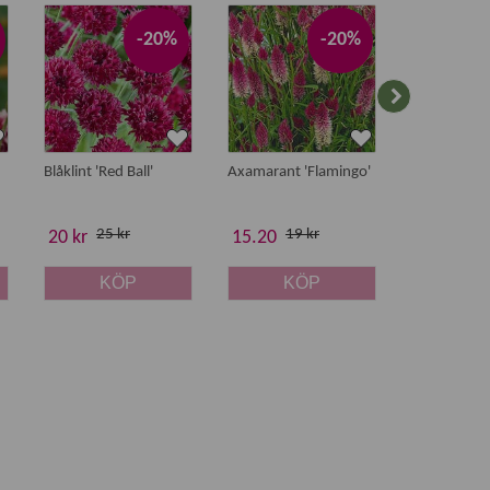
Bästsäljar
-20%
-20%
Blåklint 'Red Ball'
Axamarant 'Flamingo'
Kokosfiber i
kg
25 kr
19 kr
20 kr
15.20
155 kr
KÖP
KÖP
K