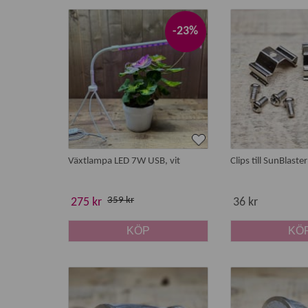
Krukväxter:
särskilt ljuskrävande arter som a
Pelargoner och medelhavsväxter:
som övervi
-23%
Frostkänsliga växter:
som tas in från uterum, 
Växter i mörka rum:
där dagsljuset är begrän
Så fungerar växtbelysning för övervin
Vid övervintring handlar växtbelysning oftast om att 
utan att de blir rangliga eller förbrukar onödig ener
Växtlampa LED 7W USB, vit
Clips till SunBlaste
För övervintring räcker det ofta med måttlig ljussty
vintersäsongen.
359 kr
275 kr
36 kr
Övervintring jämfört med frösådd
KÖP
KÖ
Till skillnad från frösådd, där plantor behöver myck
ljusstyrka och belysningstid.
För enklare behov kan även
odlingslampor
fungera 