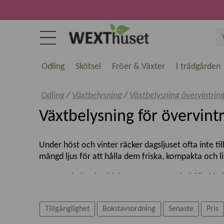
Odling
Skötsel
Fröer & Växter
I trädgården
Odling
/
Växtbelysning
/
Växtbelysning övervintrin
Växtbelysning för övervintr
Under höst och vinter räcker dagsljuset ofta inte ti
mängd ljus för att hålla dem friska, kompakta och liv
Rätt växtbelysning hjälper växterna att behålla blad
för övervintring inomhus.
Tillgänglighet
Bokstavsordning
Senaste
Pris
Vilka växter behöver växtbelysning vi