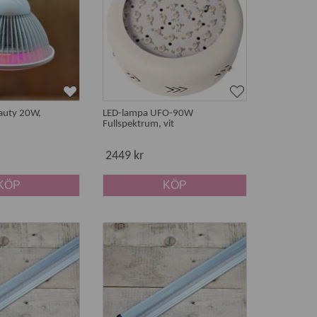
auty 20W,
LED-lampa UFO-90W
Fullspektrum, vit
ng som passar dina växter och den miljö där de ska
2449 kr
KÖP
KÖP