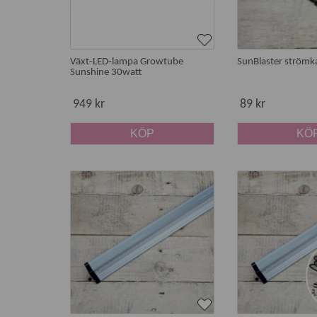
Växt-LED-lampa Growtube
SunBlaster strömk
Sunshine 30watt
949 kr
89 kr
KÖP
KÖ