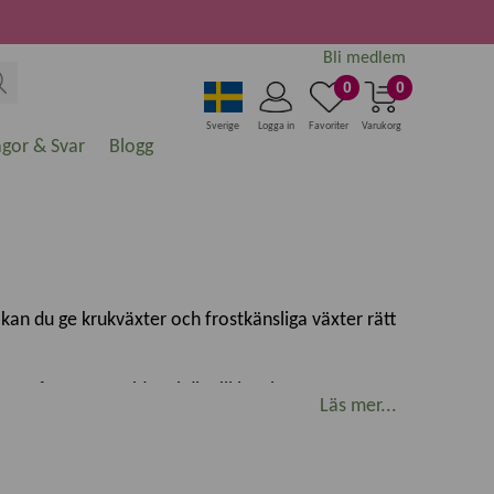
Bli medlem
0
0
Sverige
Logga in
Favoriter
Varukorg
ågor & Svar
Blogg
 kan du ge krukväxter och frostkänsliga växter rätt
 av året. Här guidar vi dig till lösningar som passar
Läs mer...