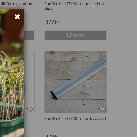
till Odlingsstation
SunBlaster LED 90 cm, m sladd &
clips
879 kr
s mer
Läs mer
ter 15 W
SunBlaster LED 30 cm, utbyggnad