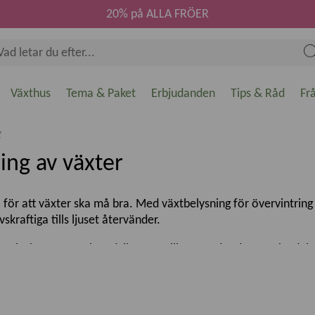
20% på ALLA FRÖER
Växthus
Tema & Paket
Erbjudanden
Tips & Råd
Fr
g
ing av växter
ll för att växter ska må bra. Med växtbelysning för övervintring
skraftiga tills ljuset återvänder.
, minska stress och undvika svag tillväxt under den mörka delen
d övervintring?