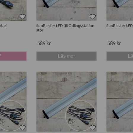
abel
SunBlaster LED till Odlingsstation
SunBlaster LE
stor
589 kr
589 kr
P
Läs mer
Lä