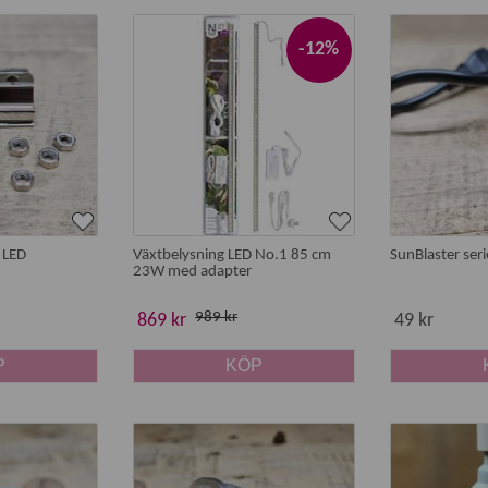
nnars tappar blad.
ntras svalt och ljust.
-12%
balkong eller trädgård.
sat under vintern.
tring
ge ett kompletterande ljus, inte om att driva aktiv tillväxt. Lj
gi.
r LED
Växtbelysning LED No.1 85 cm
SunBlaster ser
rka och rätt placering. Energieffektiva lösningar som
LED-växt
23W med adapter
989 kr
869 kr
49 kr
P
KÖP
et ljus för att växa, handlar övervintring främst om att bevara
som tillskottsljus under vintern.