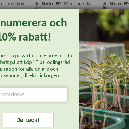
 cm, m sladd &
SunBlaster LED 120 cm, m sladd
SunBlaster LED 
& clips
liten
enumerera och
998 kr
439 kr
mer
Läs mer
Lä
10% rabatt!
Paketpris
Nyhet
erera på vårt odlingsbrev och få
att på ett köp* Tips, odlingsråd
piration för alla odlare och
dsvänner, direkt i inkorgen.
 cm, m sladd &
Minidrivhus stor med SunBlaster
Växtlampa Win
LED 30 cm
Ja, tack!