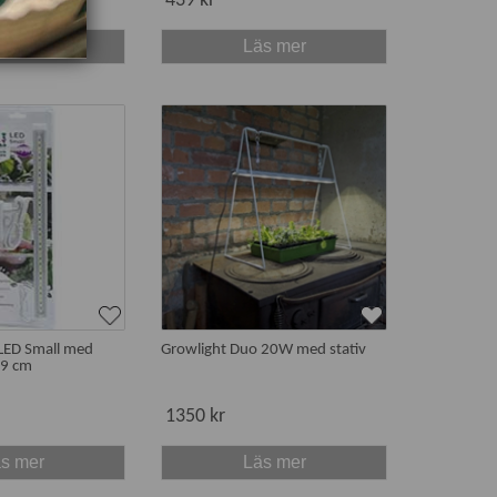
439 kr
s mer
Läs mer
 LED Small med
Growlight Duo 20W med stativ
39 cm
1350 kr
s mer
Läs mer