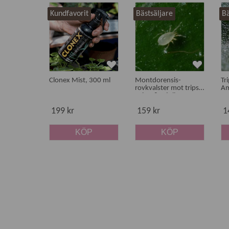
Kundfavorit
Bästsäljare
Bä
Clonex Mist, 300 ml
Montdorensis-
Tr
rovkvalster mot trips,
Am
spinn & mjöllöss
199 kr
159 kr
1
KÖP
KÖP