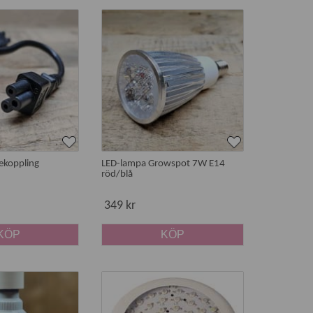
uset hjälper växterna att behålla sin form och hälsa
iekoppling
LED-lampa Growspot 7W E14
lampor
är därför ett populärt val under
röd/blå
349 kr
KÖP
KÖP
 växtens hälsa. Därför ställs andra krav på både