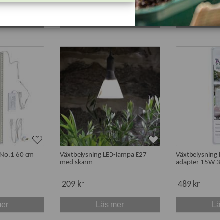
609 kr
299 kr
mer
Läs mer
Lä
 No.1 60 cm
Växtbelysning LED-lampa E27
Växtbelysning
med skärm
adapter 15W 
209 kr
489 kr
mer
Läs mer
Lä