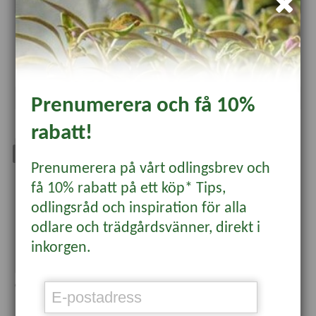
Krollilja 'Martagon Snowy
Krollilja 'Pink Morning'
Morning'
82 kr
79 kr
65.60
Läs mer
Läs mer
Prenumerera och få 10%
rabatt!
Slut för säsong
Prenumerera på vårt odlingsbrev och
få 10% rabatt på ett köp* Tips,
odlingsråd och inspiration för alla
odlare och trädgårdsvänner, direkt i
inkorgen.
Orientkejsarlilja 'Anastasia'