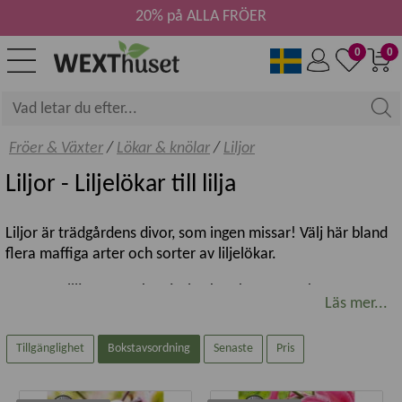
20% på ALLA FRÖER
0
0
Fröer & Växter
/
Lökar & knölar
/
Liljor
Liljor - Liljelökar till lilja
Liljor är trädgårdens divor, som ingen missar! Välj här bland
flera maffiga arter och sorter av liljelökar.
Förnäma liljor är starka, tjusiga karaktärer. Vackra,
Läs mer...
klockformade kjolar på stolta stjälkar. Med en doft som
knockar de flesta!
Tillgänglighet
Bokstavsordning
Senaste
Pris
En lilja är sensuell från knopp till fullt utslagen blomma.
Liljor har blommor i många härliga färger som vita, gula, blå,
mörka och rosa. Kombinera med prydnadsgräs som är en