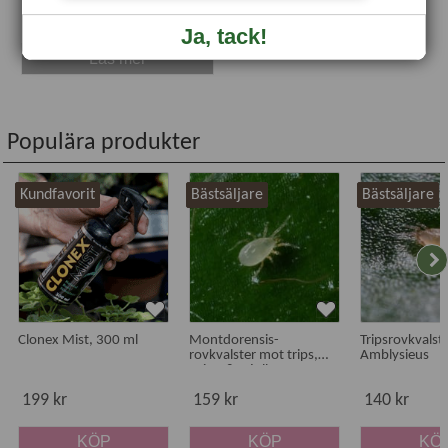
79 kr
Ja, tack!
Läs mer
Populära produkter
Kundfavorit
Bästsäljare
Bästsäljare
Clonex Mist, 300 ml
Montdorensis-
Tripsrovkvalste
rovkvalster mot trips,
Amblysieus
spinn & mjöllöss
199 kr
159 kr
140 kr
KÖP
KÖP
KÖ