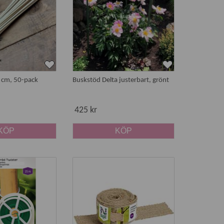
ella
amaryllisstöd
och
orkidéstöd
med snygga
ören i både vackra naturmaterial som jute, ull och
 cm, 50-pack
Buskstöd Delta justerbart, grönt
 att kunna växa vidare på egen hand. Det gäller
425 kr
KÖP
KÖP