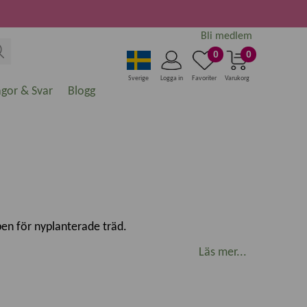
Bli medlem
0
0
Sverige
Logga in
Favoriter
Varukorg
ågor & Svar
Blogg
pen för nyplanterade träd.
Läs mer...
ek stjälk som gurka, tomat, chili, luktärter och