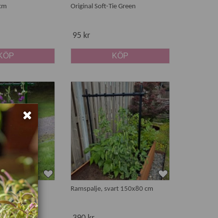
 cm
Original Soft-Tie Green
95 kr
KÖP
KÖP
ön 150x80 cm
Ramspalje, svart 150x80 cm