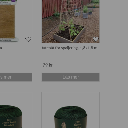
 m
Jutenät för spaljering, 1,8x1,8 m
79 kr
s mer
Läs mer