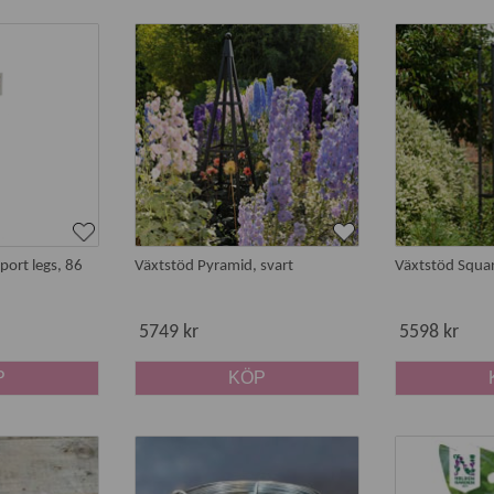
port legs, 86
Växtstöd Pyramid, svart
Växtstöd Squar
5749 kr
5598 kr
P
KÖP