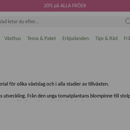
20% på ALLA FRÖER
Växthus
Tema & Paket
Erbjudanden
Tips & Råd
Fr
l för olika växtslag och i alla stadier av tillväxten.
s utveckling. Från den unga tomatplantans blompinne till stol
till exempel hallonraden och björnbärsbusken.
ar
för att ge den unga plantan stadga. Särskilt till växter med v