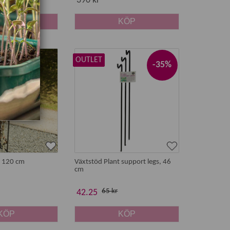
390 kr
KÖP
KÖP
OUTLET
-35%
t 120 cm
Växtstöd Plant support legs, 46
cm
65 kr
42.25
KÖP
KÖP