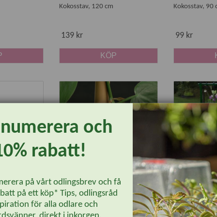
Kokosstav, 120 cm
Kokosstav, 90
139 kr
99 kr
P
KÖP
enumerera och
10% rabatt!
erera på vårt odlingsbrev och få
fly, 10-pack
Orkidéclips Versatile, 12-pack
Ramspalje, gr
att på ett köp* Tips, odlingsråd
piration för alla odlare och
dsvänner, direkt i inkorgen.