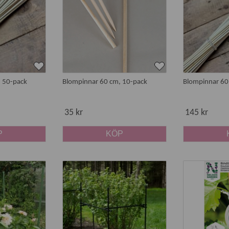
som
kokosstav
, mosspåle, spiraler och bågar. Vi har också speci
lla slags hjälpmedel som flexibla, skonsamma band, clips och sn
 50-pack
Blompinnar 60 cm, 10-pack
Blompinnar 60
börjat få stadga. Det stärker stjälkens/stammens egen förmåga
 som buskar och träd.
35 kr
145 kr
portal
P
KÖP