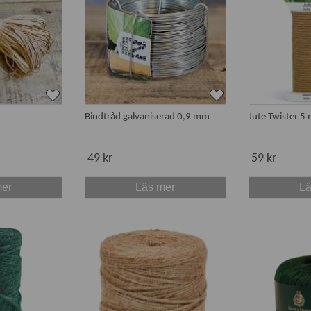
Bindtråd galvaniserad 0,9 mm
Jute Twister 5
49 kr
59 kr
mer
Läs mer
Lä