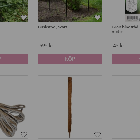
Buskstöd, svart
Grön bindtråd 
meter
595 kr
45 kr
P
KÖP