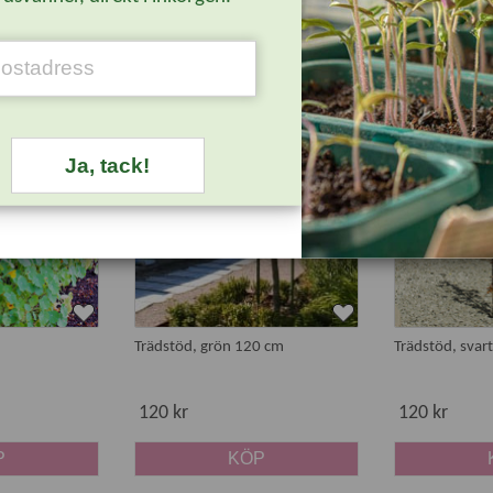
45 kr
390 kr
P
KÖP
Ja, tack!
Trädstöd, grön 120 cm
Trädstöd, svar
120 kr
120 kr
P
KÖP