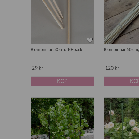
För krukväxter inomhus har vi trevlig klätterhjälp 
pinnar och clips.
Tillbehör för uppbindning
För
uppbindning
har vi ett stort utbud. Du hittar a
kokos och återvunnen, tålig plast.
Blompinnar 50 cm, 10-pack
Blompinnar 50 cm,
Tips!
Tänk på att avlägsna stödkäppen när plantan 
växtslag som med tiden får egen stadga i stammen,
29 kr
120 kr
Större växtstöd hittar du under
rosenbåge och växt
KÖP
KÖ