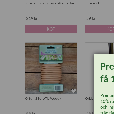
Jutenät för stöd av klätterväxter
Juterep 15 m
219 kr
59 kr
KÖP
KÖ
Pr
få 
Prenum
Original Soft-Tie Woody
Orkidéclips Dragon
10% rab
och ins
trädgår