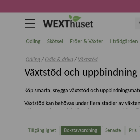
Odling
Skötsel
Fröer & Växter
I trädgården
Odling
/
Odla & driva
/
Växtstöd
Växtstöd och uppbindning
Köp smarta, snygga växtstöd och uppbindningsmateria
Växtstöd kan behövas under flera stadier av växten
Vi har också material till att bygga egna stöd för 
Växtstöd för småplantor
Tillgänglighet
Bokstavsordning
Senaste
Pris
Vid uppdragningen av småplantor behövs
blompinn