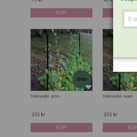
95 kr
45 kr
KÖP
KÖ
Trådspaljé, grön
Trådspaljé, svart
255 kr
255 kr
KÖP
KÖ