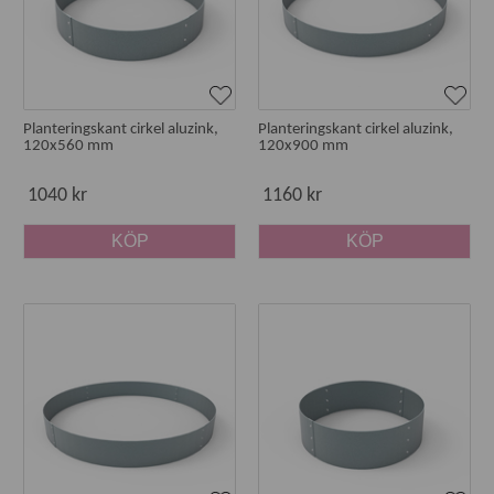
Svart rabattkant (Polyesterlackad aluzinkbehandlad
stålplåt)
Rabattkant i stål (Aluzinkbehandlad stålplåt)
Rostig rabattkant (Corten)
Planteringskant cirkel aluzink,
Planteringskant cirkel aluzink,
120x560 mm
120x900 mm
1040 kr
1160 kr
Olika form på rabattkanter
KÖP
KÖP
Våra planteringkanter passar för att omringa buskar och
träd eller som avgränsning längs rabatter och gångar.
Planteringskanterna finns i olika längder och du kan välja
mellan.
Rund rabattkant (bågformad)
Rak rabattkant
Skarvar
Justerbara hörn
Jordankare