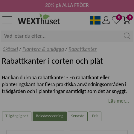
20% på ALLA FRÖER
0
0
Skötsel
/
Plantera & anlägga
/
Rabattkanter
Rabattkanter i corten och plåt
Här kan du köpa rabattkanter - En rabattkant eller
planteringskant har flera praktiska användningsområden i
trädgården och i planteringar samtidigt som det är snyggt.
Läs mer...
Flexigardens planteringskanter kan med fördel användas till
att göra tydliga avgränsningar. De underlättar mycket när du
Tillgänglighet
Bokstavsordning
Senaste
Pris
till exempel vill anlägga en trädgårdsgång och de kan även
hjälpa till att minimera uppkomsten av ogräs i rabatter.
Planteringskanterna gör helt enkelt trädgården både