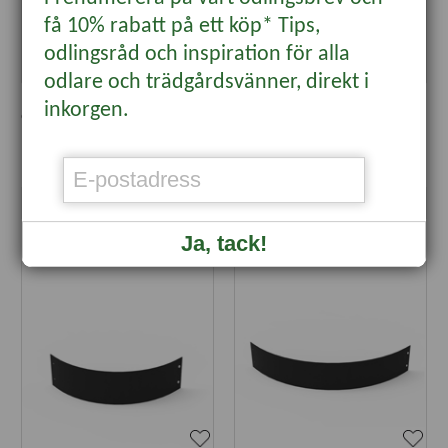
få 10% rabatt på ett köp* Tips,
odlingsråd och inspiration för alla
odlare och trädgårdsvänner, direkt i
Planteringskant kvartsbåge
Planteringskant kvartsbåge
inkorgen.
corten, 180x750 mm
svart, 120x1150 mm
375 kr
565 kr
KÖP
KÖP
Ja, tack!