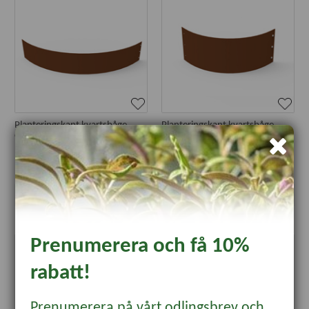
Planteringskant kvartsbåge
Planteringskant kvartsbåge
corten, 180x1150 mm
corten, 180x500 mm
485 kr
305 kr
KÖP
KÖP
Prenumerera och få 10%
rabatt!
Prenumerera på vårt odlingsbrev och