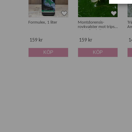
Formulex, 1 liter
Montdorensis-
Tr
rovkvalster mot trips,
Am
spinn & mjöllöss
159 kr
159 kr
1
KÖP
KÖP