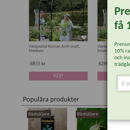
Pr
få 
Prenum
Växtportal Roman Arch svart,
Växtportal Roman 
10% rab
Medium
Small
och ins
6855 kr
6290 kr
trädgår
KÖP
KÖ
Populära produkter
Bästsäljare
Bästsäljare
Bä