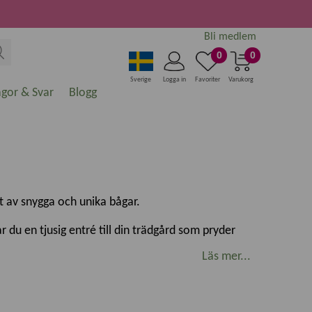
Bli medlem
0
0
Sverige
Logga in
Favoriter
Varukorg
ågor & Svar
Blogg
nt av snygga och unika bågar.
du en tjusig entré till din trädgård som pryder
Läs mer...
e i trädgården. Komplettera med skimrande belysning
 och bred och lite smalare så att du kan välja den