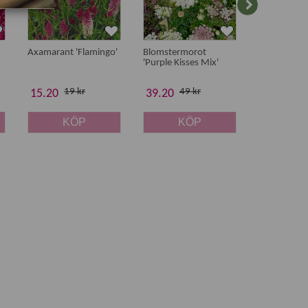
Axamarant 'Flamingo'
Blomstermorot
Orius skinn
'Purple Kisses Mix'
nyttodjur m
mm., 50 k
19 kr
49 kr
15.20
39.20
475 kr
KÖP
KÖP
K