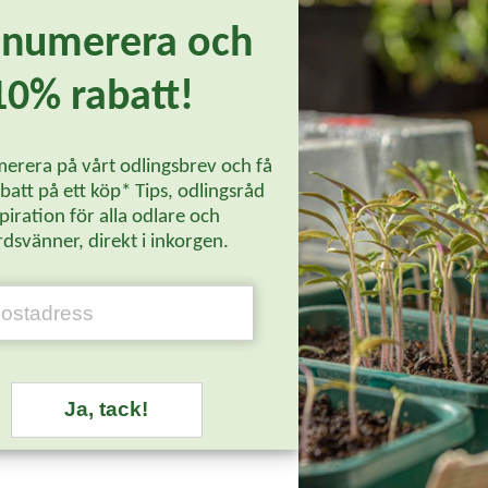
enumerera och
10% rabatt!
erera på vårt odlingsbrev och få
Arch svart,
att på ett köp* Tips, odlingsråd
piration för alla odlare och
dsvänner, direkt i inkorgen.
P
Ja, tack!
stsäljare
-20%
-20%