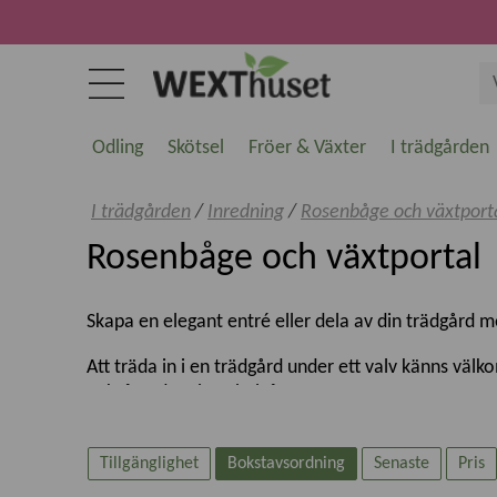
Odling
Skötsel
Fröer & Växter
I trädgården
I trädgården
/
Inredning
/
Rosenbåge och växtport
Rosenbåge och växtportal
Skapa en elegant entré eller dela av din trädgård m
Att träda in i en trädgård under ett valv känns väl
också under vinterhalvåret.
Vi har ett stort utbud av klassiska modeller från 
vintertid.
Tillgänglighet
Bokstavsordning
Senaste
Pris
För stadiga växter som rosor, murgröna, klätterhort