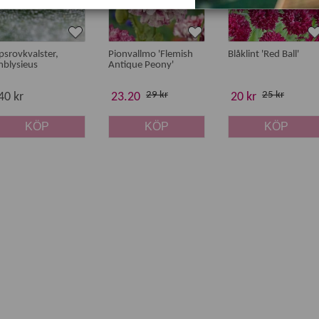
ipsrovkvalster,
Pionvallmo 'Flemish
Blåklint 'Red Ball'
blysieus
Antique Peony'
29 kr
25 kr
40 kr
23.20
20 kr
KÖP
KÖP
KÖP