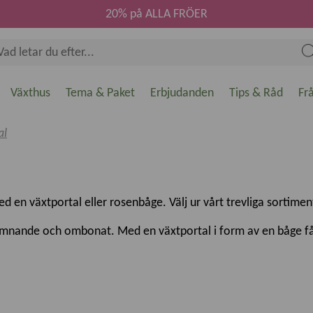
20% på ALLA FRÖER
Växthus
Tema & Paket
Erbjudanden
Tips & Råd
Fr
al
ed en växtportal eller rosenbåge. Välj ur vårt trevliga sortime
komnande och ombonat. Med en växtportal i form av en båge får 
England av hög kvalitet. De är också perfekta som rumsavdelar
ensia och kaprifolhar vi olika storlekar på rosenbåge, som stor