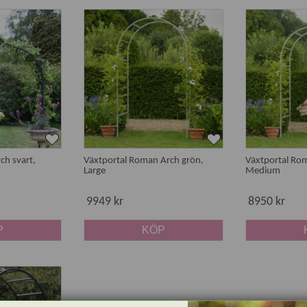
n klassisk design. Ramarna är säkrade med starka, inre galvanis
ch fästas direkt i marken och förankras med fästanordningar av 
nbåge kommer att pryda trädgården i många år.
l för optimal hållfasthet med galvaniserade stålfästen och kraft
r som klassiskt grön, svart och ljusgrå.
för en ombonad sittplats. Här passar frodiga klätterväxter s
ch svart,
Växtportal Roman Arch grön,
Växtportal Ro
Large
Medium
 slingrande bönor och sockerärter som snabbt skapar en frodig 
9949 kr
8950 kr
rädgårdsgången. Här passar frodiga klätterväxter som är snygg
P
KÖP
busta, frodiga klätterväxter och i De 12 bästa klättrande som