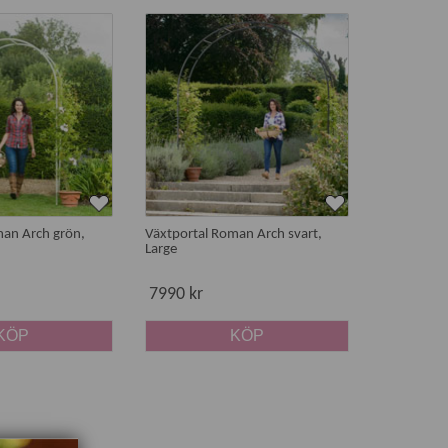
erade stålfästen.
rostfritt stål.
iga, rostfria bultar.
om murgröna, klätterhortensia eller bokharabinda
man Arch grön,
Växtportal Roman Arch svart,
Large
entré.
7990 kr
a året om, som blåregn, murgröna, bokharabinda eller
KÖP
KÖP
marblommorna kan du läsa om ettåriga, frodiga