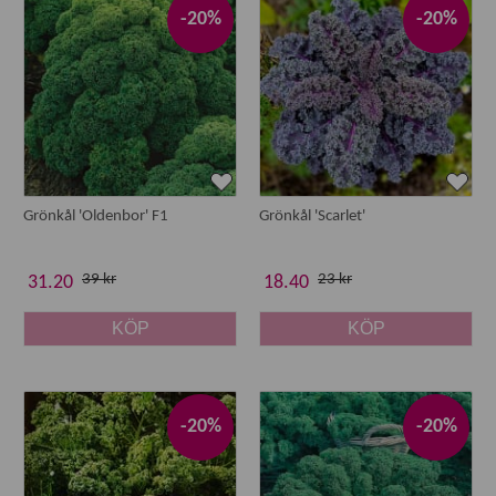
-20%
-20%
Grönkål 'Oldenbor' F1
Grönkål 'Scarlet'
39 kr
23 kr
31.20
18.40
KÖP
KÖP
-20%
-20%