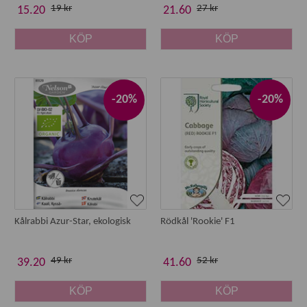
19 kr
27 kr
15.20
21.60
KÖP
KÖP
-20%
-20%
Kålrabbi Azur-Star, ekologisk
Rödkål 'Rookie' F1
49 kr
52 kr
39.20
41.60
KÖP
KÖP