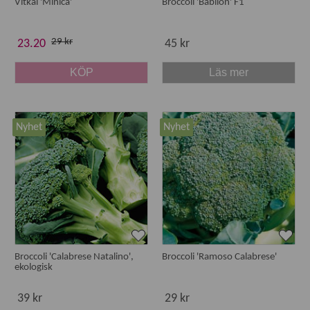
Vitkål 'Minica'
Broccoli 'Babilon' F1
29 kr
23.20
45 kr
KÖP
Läs mer
Nyhet
Nyhet
Broccoli 'Calabrese Natalino',
Broccoli 'Ramoso Calabrese'
ekologisk
39 kr
29 kr