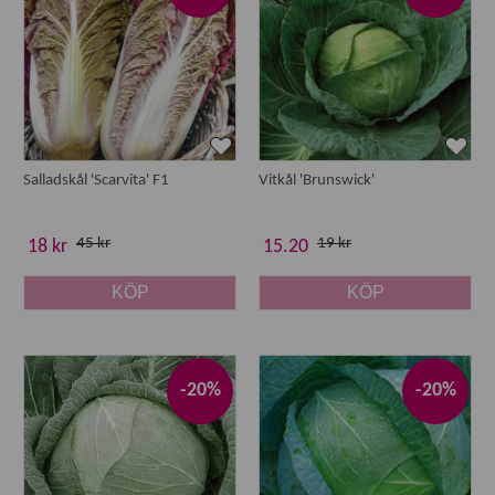
Salladskål 'Scarvita' F1
Vitkål 'Brunswick'
45 kr
19 kr
18 kr
15.20
KÖP
KÖP
-20%
-20%