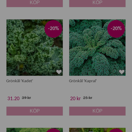
KÖP
KÖP
-20%
-20%
Grönkål 'Kadet'
Grönkål 'Kapral'
39 kr
25 kr
31.20
20 kr
KÖP
KÖP