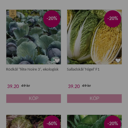
-20%
-20%
Rödkål 'Tête Noire 3', ekologisk
Salladskål 'Nigel' F1
49 kr
49 kr
39.20
39.20
KÖP
KÖP
-60%
-20%