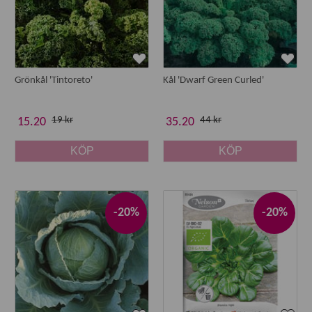
Grönkål 'Tintoreto'
Kål 'Dwarf Green Curled'
19 kr
44 kr
15.20
35.20
KÖP
KÖP
-20%
-20%