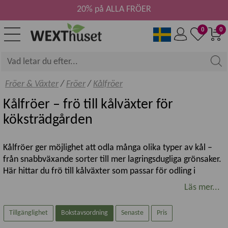
20% på ALLA FRÖER
0
0
Fröer & Växter
/
Fröer
/
Kålfröer
Kålfröer – frö till kålväxter för
köksträdgården
Kålfröer ger möjlighet att odla många olika typer av kål –
från snabbväxande sorter till mer lagringsdugliga grönsaker.
Här hittar du frö till kålväxter som passar för odling i
pallkrage, friland och köksträdgård, oavsett om du är
Läs mer...
nybörjare eller erfaren odlare.
Tillgänglighet
Bokstavsordning
Senaste
Pris
Olika typer av kålväxter