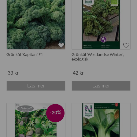
Grönkål 'Kapitan' F1
Grönkål 'Westlandse Winter',
ekologisk
33 kr
42 kr
Läs mer
Läs mer
-20%