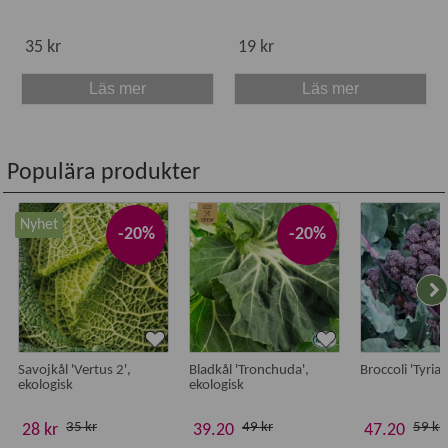
35 kr
19 kr
Läs mer
Läs mer
Populära produkter
Nyhet
-20%
-20%
Savojkål 'Vertus 2',
Bladkål 'Tronchuda',
Broccoli 'Tyrian
ekologisk
ekologisk
35 kr
49 kr
59 kr
28 kr
39.20
47.20