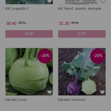
Kål 'Langedijk 4'
Kål 'Tatsoi', asiatisk, ekologisk
38 kr
39 kr
30.40
31.20
KÖP
KÖP
-20%
-20%
Kålrabbi 'Luna'
Kålrabbi 'Modrava'