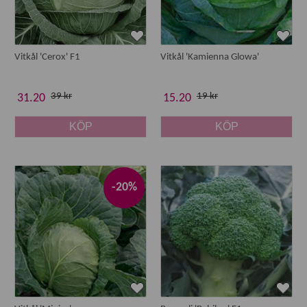
Vitkål 'Cerox' F1
Vitkål 'Kamienna Glowa'
39 kr
19 kr
31.20
15.20
KÖP
KÖP
-20%