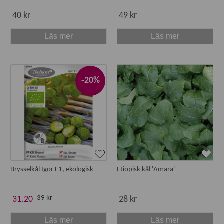
40 kr
49 kr
Läs mer
Läs mer
-20%
Brysselkål Igor F1, ekologisk
Etiopisk kål 'Amara'
39 kr
31.20
28 kr
Läs mer
Läs mer