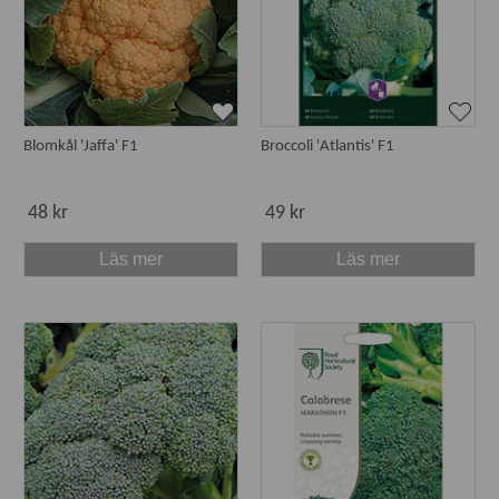
Blomkål 'Jaffa' F1
Broccoli 'Atlantis' F1
48 kr
49 kr
Läs mer
Läs mer