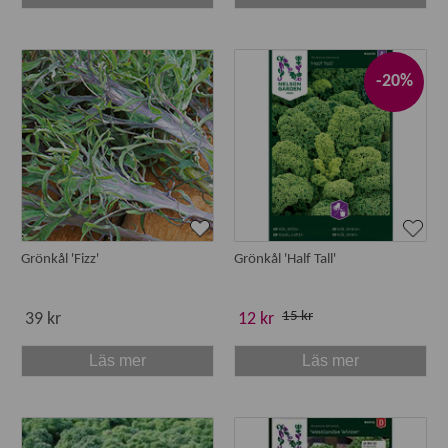
-20%
Grönkål 'Fizz'
Grönkål 'Half Tall'
15 kr
39 kr
12 kr
Läs mer
Läs mer