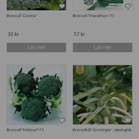
Broccoli 'Covina'
Broccoli 'Marathon' F1
35 kr
57 kr
Läs mer
Läs mer
Broccoli 'Matsuri' F1
Brysselkål 'Groninger', ekologisk