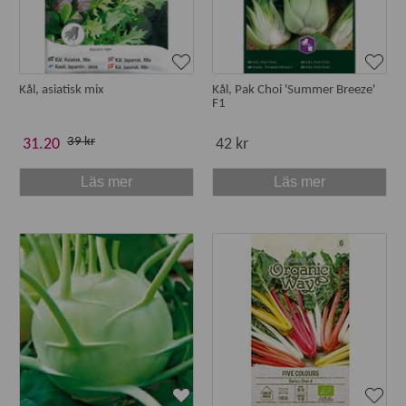
Kål, asiatisk mix
Kål, Pak Choi 'Summer Breeze'
F1
39 kr
31.20
42 kr
Läs mer
Läs mer