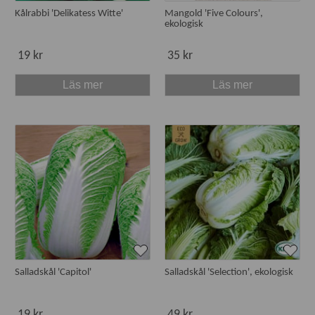
Kålrabbi 'Delikatess Witte'
Mangold 'Five Colours',
ekologisk
19 kr
35 kr
Läs mer
Läs mer
Salladskål 'Capitol'
Salladskål 'Selection', ekologisk
19 kr
49 kr