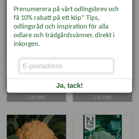
Prenumerera på vårt odlingsbrev och
få 10% rabatt på ett köp* Tips,
odlingsråd och inspiration för alla
odlare och trädgårdsvänner, direkt i
inkorgen.
Blomkål 'Beta'
Blomkål 'Bola de Neve',
ekologisk
23 kr
49 kr
Ja, tack!
Läs mer
Läs mer