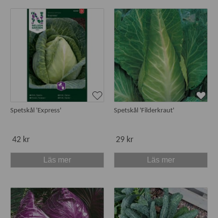
Spetskål 'Express'
Spetskål 'Filderkraut'
42 kr
29 kr
Läs mer
Läs mer