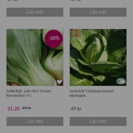
Läs mer
Läs mer
-20%
Sellerikål, pak choi 'Green
Spetskål 'Chateaurenard',
Revolution' F1
ekologisk
39 kr
31.20
49 kr
Läs mer
Läs mer