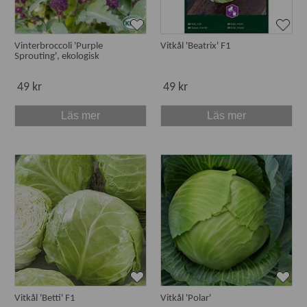
Vinterbroccoli 'Purple
Vitkål 'Beatrix' F1
Sprouting', ekologisk
49 kr
49 kr
Läs mer
Läs mer
Vitkål 'Betti' F1
Vitkål 'Polar'