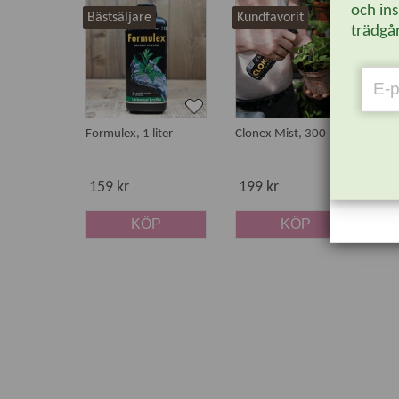
och ins
Bästsäljare
Kundfavorit
Bä
trädgår
Formulex, 1 liter
Clonex Mist, 300 ml
Mo
ro
sp
159 kr
199 kr
1
KÖP
KÖP