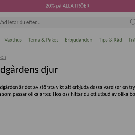
20% på ALLA FRÖER
Växthus
Tema & Paket
Erbjudanden
Tips & Råd
Fr
bon
ädgårdens djur
ädgården är det av största vikt att erbjuda dessa varelser en tr
 som passar olika arter. Hos oss hittar du ett utbud av olika 
olkar och fågelbon som är designade för att passa deras behov