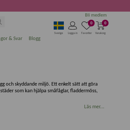
Bli medlem
0
0
Sverige
Logga in
Favoriter
Varukorg
ågor & Svar
Blogg
ygg och skyddande miljö. Ett enkelt sätt att göra
bostäder som kan hjälpa småfåglar, fladdermöss,
Läs mer...
. Dessa skyddande utrymmen ger fåglarna en säker