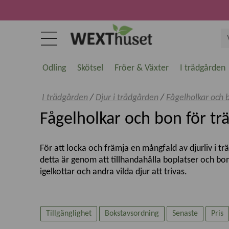
Odling
Skötsel
Fröer & Växter
I trädgården
I trädgården
/
Djur i trädgården
/
Fågelholkar och 
Fågelholkar och bon för tr
För att locka och främja en mångfald av djurliv i tr
detta är genom att tillhandahålla boplatser och bon
igelkottar och andra vilda djur att trivas.
Fågelbo för småfåglar
Tillgänglighet
Bokstavsordning
Senaste
Pris
För småfåglar erbjuder vi ett sortiment av fågelh