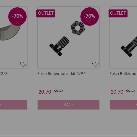
OUTLET
OUTLET
-70%
-70%
22/3
Felco Bult&mutterkit 5/94
Felco Bult&mut
69 kr
69 kr
20.70
20.70
P
KÖP