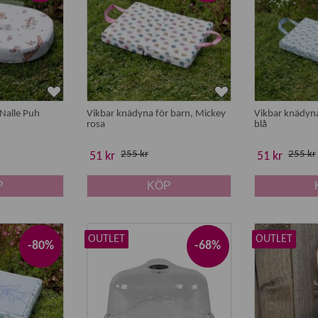
Nalle Puh
Vikbar knädyna för barn, Mickey
Vikbar knädyna
rosa
blå
255 kr
255 kr
51 kr
51 kr
P
KÖP
OUTLET
OUTLET
-80%
-68%