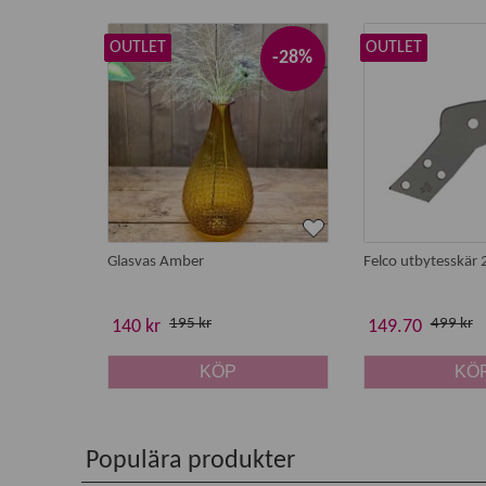
OUTLET
OUTLET
-28%
Glasvas Amber
Felco utbytesskär 
195 kr
499 kr
140 kr
149.70
KÖP
KÖ
Populära produkter