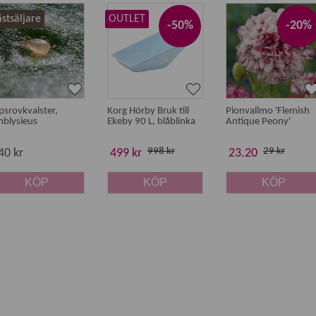
stsäljare
OUTLET
-50%
-20%
ipsrovkvalster,
Korg Hörby Bruk till
Pionvallmo 'Flemish
blysieus
Ekeby 90 L, blåblinka
Antique Peony'
998 kr
29 kr
40 kr
499 kr
23.20
KÖP
KÖP
KÖP