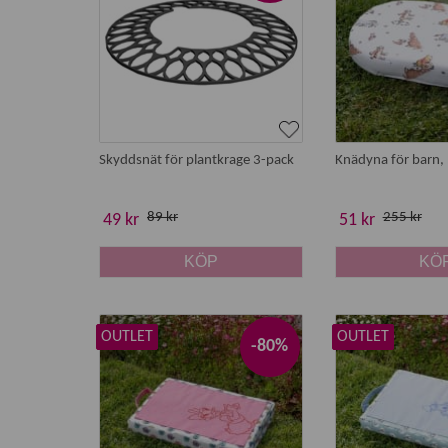
Skyddsnät för plantkrage 3-pack
Knädyna för barn, 
89 kr
255 kr
49 kr
51 kr
KÖP
KÖ
OUTLET
OUTLET
-80%