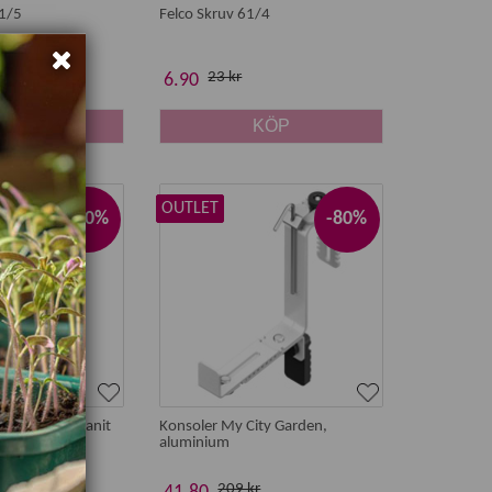
61/5
Felco Skruv 61/4
23 kr
6.90
KÖP
KÖP
OUTLET
-80%
-80%
ty Garden, granit
Konsoler My City Garden,
aluminium
r
209 kr