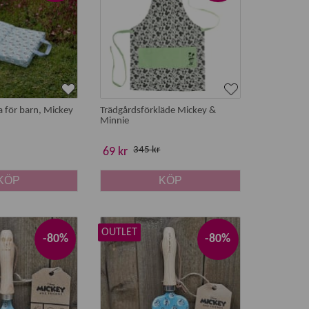
 för barn, Mickey
Trädgårdsförkläde Mickey &
Minnie
345 kr
69 kr
KÖP
KÖP
OUTLET
-80%
-80%