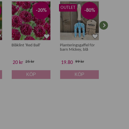
OUTLET
OUTLET
-20%
-80%
Blåklint 'Red Ball'
Planteringsgaffel för
Knädyna för
barn Mickey, blå
Nalle Puh
25 kr
99 kr
255
20 kr
19.80
51 kr
KÖP
KÖP
K