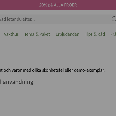
20% på ALLA FRÖER
Växthus
Tema & Paket
Erbjudanden
Tips & Råd
Fr
t och varor med olika skönhetsfel eller demo-exemplar.
ill användning
ngt som möjligt försöker vi se användning för dem ändå så att d
de: