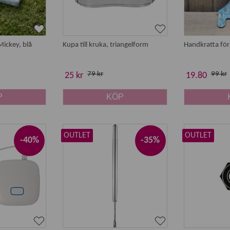
ickey, blå
Kupa till kruka, triangelform
Handkratta för
79 kr
99 kr
25 kr
19.80
P
KÖP
OUTLET
OUTLET
-40%
-35%