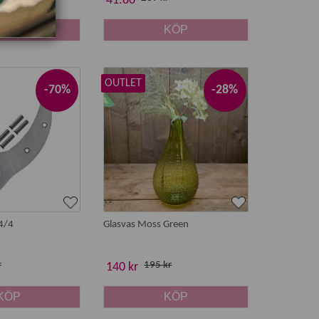
41.80
KÖP
KÖP
OUTLET
-70%
-28%
4/4
Glasvas Moss Green
r
195 kr
140 kr
KÖP
KÖP