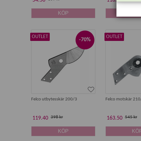
54.50
118.50
KÖP
KÖ
OUTLET
OUTLET
-70%
Felco utbytesskär 200/3
Felco motskär 210
398 kr
545 kr
119.40
163.50
KÖP
KÖ