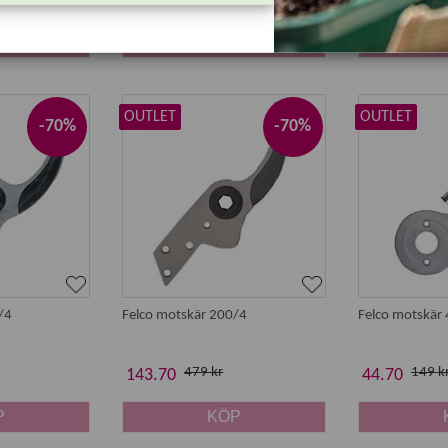
129.50
41.80
P
KÖP
OUTLET
OUTLET
-70%
-70%
/4
Felco motskär 200/4
Felco motskär 
479 kr
149 k
143.70
44.70
P
KÖP