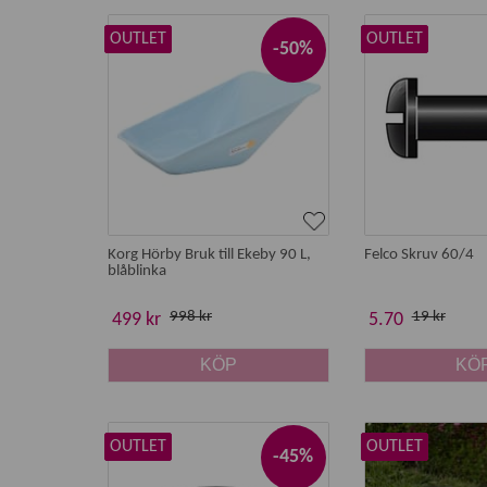
skönhetsfel / defekt
kort datum
OUTLET
OUTLET
-50%
ej komplett med delar
demo-ex
Ångerrätt och öppet köp gäller ej outlet-varor me
Korg Hörby Bruk till Ekeby 90 L,
Felco Skruv 60/4
blåblinka
998 kr
19 kr
499 kr
5.70
KÖP
KÖ
OUTLET
OUTLET
-45%