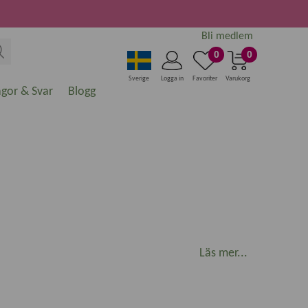
Bli medlem
0
0
Sverige
Logga in
Favoriter
Varukorg
ågor & Svar
Blogg
essa produkter inte har tillverkats i onödan.
Läs mer...