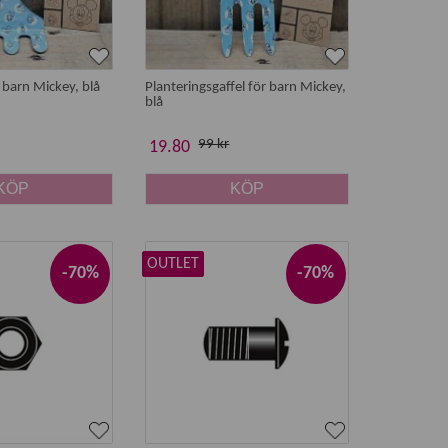
 barn Mickey, blå
Planteringsgaffel för barn Mickey,
blå
99 kr
19.80
KÖP
KÖP
OUTLET
-70%
-70%