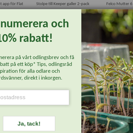
t app för Flat
Stolpe till Keeper galler 2-pack
Felco Mutter 
enumerera och
255 kr
23 kr
165.75
6.90
P
KÖP
10% rabatt!
OUTLET
OUTLET
erera på vårt odlingsbrev och få
-50%
-50%
att på ett köp* Tips, odlingsråd
piration för alla odlare och
dsvänner, direkt i inkorgen.
kvm
Spjut för Microjetmunstycke
Konsoler My Ci
Ja, tack!
259 kr
209 k