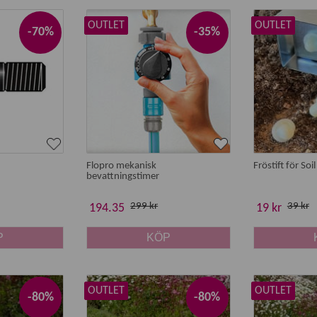
OUTLET
OUTLET
-70%
-35%
d defekt, kort datum, ej komplett produkt samt demo-ex. Denna
Flopro mekanisk
Fröstift för Soi
bevattningstimer
299 kr
39 kr
194.35
19 kr
P
KÖP
OUTLET
OUTLET
-80%
-80%