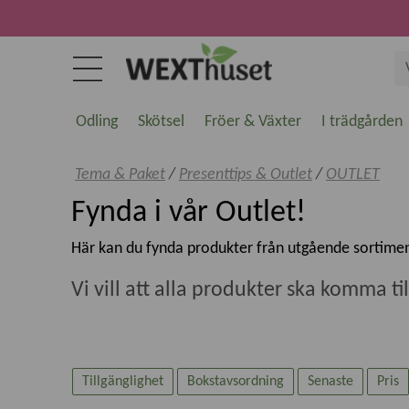
Odling
Skötsel
Fröer & Växter
I trädgården
Tema & Paket
/
Presenttips & Outlet
/
OUTLET
Fynda i vår Outlet!
Här kan du fynda produkter från utgående sortimen
Vi vill att alla produkter ska komma t
Produkter kan gå sönder eller ha skönhetsfel. Så lå
En vara märkt OUTLET kan bero på något av följan
Tillgänglighet
Bokstavsordning
Senaste
Pris
utgående produkt