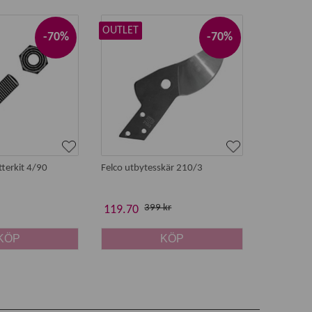
OUTLET
-70%
-70%
terkit 4/90
Felco utbytesskär 210/3
399 kr
119.70
KÖP
KÖP