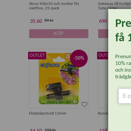
Skruv M6x10 och mutter för
Gateway till hmligh
växthus, 25-pack
Tube Grow
Pr
89 kr
1150 kr
35.60
690 kr
KÖP
KÖ
få 
OUTLET
OUTLET
Prenum
-50%
10% rab
och ins
trädgår
Flödeskontroll 13mm
Rundspridare 177
109 kr
237 kr