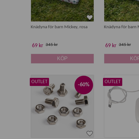
Knädyna för barn Mickey, rosa
Knädyna för barn M
345 kr
345 kr
69 kr
69 kr
KÖP
KÖ
OUTLET
OUTLET
-60%