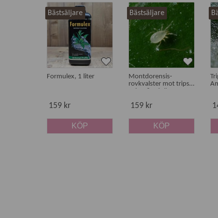
Bästsäljare
Bästsäljare
Bä
Formulex, 1 liter
Montdorensis-
Tr
rovkvalster mot trips,
Am
spinn & mjöllöss
159 kr
159 kr
1
KÖP
KÖP