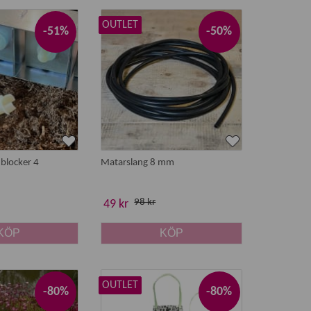
OUTLET
-51%
-50%
 information framgår på produkten.
l blocker 4
Matarslang 8 mm
98 kr
49 kr
KÖP
KÖP
OUTLET
-80%
-80%