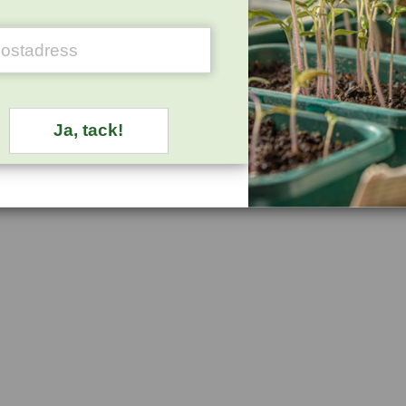
Spaljé Cone Wire
Spaljé Cone Wire
Växtstöd Ci
Obelisks Black, large
Obelisks Rost, large
cm, rost
3439 kr
3045 kr
1498 kr
Ja, tack!
KÖP
KÖP
K