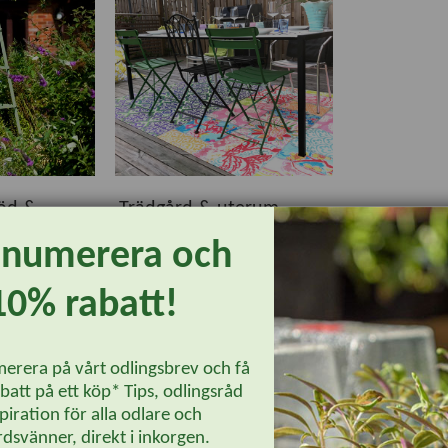
töd &
Trädgård & uterum,
övrigt
enumerera och
10% rabatt!
erera på vårt odlingsbrev och få
att på ett köp* Tips, odlingsråd
piration för alla odlare och
dsvänner, direkt i inkorgen.