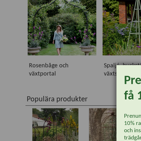
Rosenbåge och
Spaljé, busks
växtportal
växtstöd
Pr
få 
Populära produkter
Prenum
10% rab
och ins
trädgår