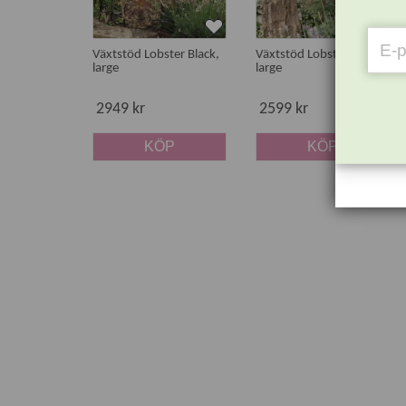
Växtstöd Lobster Black,
Växtstöd Lobster Rost,
large
large
2949 kr
2599 kr
KÖP
KÖP