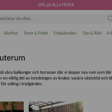
20% på ALLA FRÖER
Växthus
Tema & Paket
Erbjudanden
Tips & Råd
Fr
h uterum
, på våra balkonger och terrasser där vi skapar nya rum som blir 
år en viktig del av inredningen av krukor, vackra växtstöd och 
 för odling i trädgården.