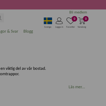
Bli medlem
0
0
Sverige
Logga in
Favoriter
Varukorg
ågor & Svar
Blogg
en viktig del av vår bostad.
blomtrappor.
Läs mer...