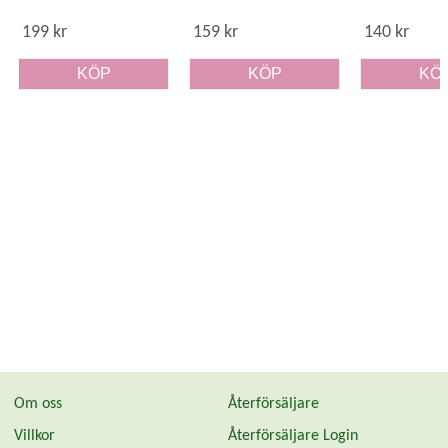
spinn & mjöllöss
199 kr
159 kr
140 kr
KÖP
KÖP
KÖ
Om oss
Återförsäljare
Villkor
Återförsäljare Login