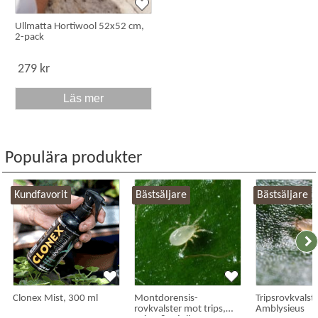
Ullmatta Hortiwool 52x52 cm,
2-pack
279 kr
Läs mer
Populära produkter
Kundfavorit
Bästsäljare
Bästsäljare
Clonex Mist, 300 ml
Montdorensis-
Tripsrovkvalste
rovkvalster mot trips,
Amblysieus