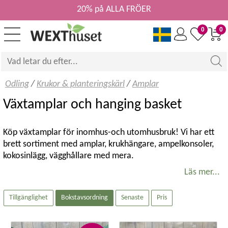
20% på ALLA FRÖER
0
0
Odling
/
Krukor & planteringskärl
/
Amplar
Växtamplar och hanging basket
Köp växtamplar för inomhus-och utomhusbruk! Vi har ett
brett sortiment med amplar, krukhängare, ampelkonsoler,
kokosinlägg, vägghållare med mera.
Läs mer...
Amplar inomhus och utomhus
Tillgänglighet
Bokstavsordning
Senaste
Pris
I amplar planterar vi växter som har ett hängande eller
kuddliknande växtsätt. Många inomhusväxter blir fina i
ampel och ger också mer plats för fler växter när