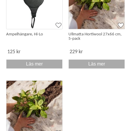
lite sallad i en ampel och häng nära köksdörren eller på
balkongen. Praktiskt, smart och snyggt.
Plantering i ampel - vår, höst och vinter
Ampelhängare, Hi-Lo
Ullmatta Hortiwool 27x66 cm,
5-pack
En ampel kan också planteras för vår, höst och vinter.
Använd en stomme med till exempel murgröna och variera
125 kr
229 kr
övriga växter efter säsong.
På vintern kan man sticka ner lite fina grenar från
Läs mer
Läs mer
barrväxter och kottar för att få en fin komposition.