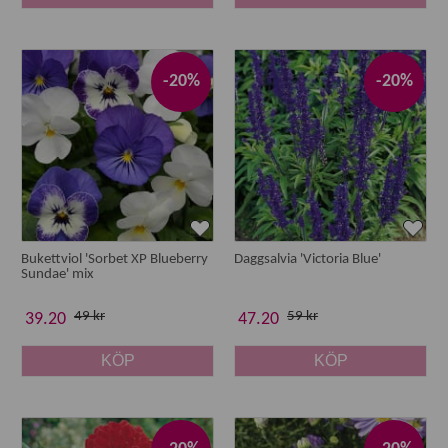
-20%
-20%
Bukettviol 'Sorbet XP Blueberry
Daggsalvia 'Victoria Blue'
Sundae' mix
49 kr
59 kr
39.20
47.20
KÖP
KÖP