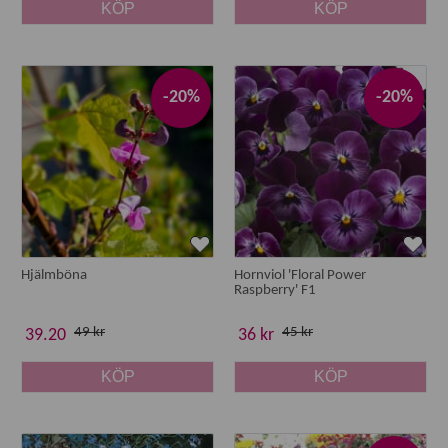
KÖP
KÖP
-20%
-20%
Hjälmböna
Hornviol 'Floral Power
Raspberry' F1
49 kr
45 kr
39.20
36 kr
KÖP
KÖP