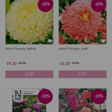
-20%
-20%
Aster Paeony, yellow
Aster Princess, pink
24 kr
19 kr
19.20
15.20
KÖP
KÖP
-20%
-20%