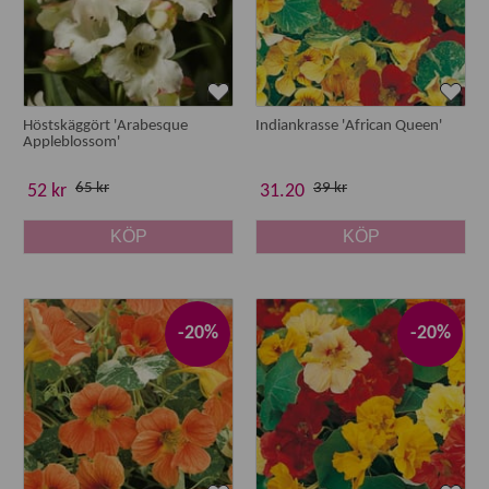
Höstskäggört 'Arabesque
Indiankrasse 'African Queen'
Appleblossom'
65 kr
39 kr
52 kr
31.20
KÖP
KÖP
-20%
-20%