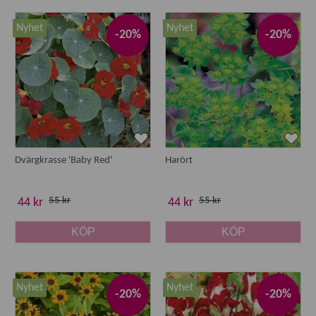
Ettåriga växter fullföljer hela sin livscykel under en och
Nyhet
Nyhet
samma säsong – från sådd till blomning och frösättning. Det
-20%
-20%
gör dem till ett populärt val för dig som vill kunna variera
färg, form och uttryck i trädgården från år till år.
Sommarblommor för rabatt, kruka och
balkong
Sommarblommor är mycket mångsidiga och kan användas
Dvärgkrasse 'Baby Red'
Harört
på flera sätt i trädgården eller på uteplatsen. När du väljer
fröer är det bra att utgå från var blommorna ska växa.
55 kr
55 kr
44 kr
44 kr
Rabatt
– skapa färgstarka planteringar med höjd,
struktur och lång blomning
KÖP
KÖP
Krukor och balkonglådor
– välj kompaktväxande
sorter som blommar rikligt
Snittblommor
– många ettåriga blommor passar
Nyhet
Nyhet
-20%
-20%
utmärkt till buketter
Eterneller
- en hel del sorter passar också perfekt att