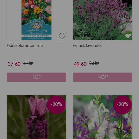
Fjärilsblommor, mix
Fransk lavendel
47 kr
62 kr
37.60
49.60
KÖP
KÖP
-20%
-20%