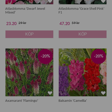
Atlasblomma 'Dwarf Jewel
Atlasblomma 'Grace Shell Pink'
Mixed'
F1
29 kr
59 kr
23.20
47.20
KÖP
KÖP
-20%
-20%
Axamarant 'Flamingo'
Balsamin 'Camellia'