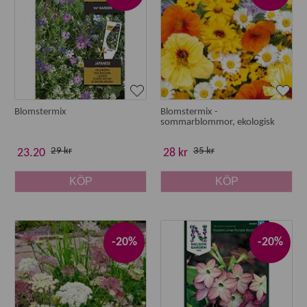
Blomstermix
Blomstermix -
sommarblommor, ekologisk
29 kr
35 kr
23.20
28 kr
KÖP
KÖP
-20%
-20%