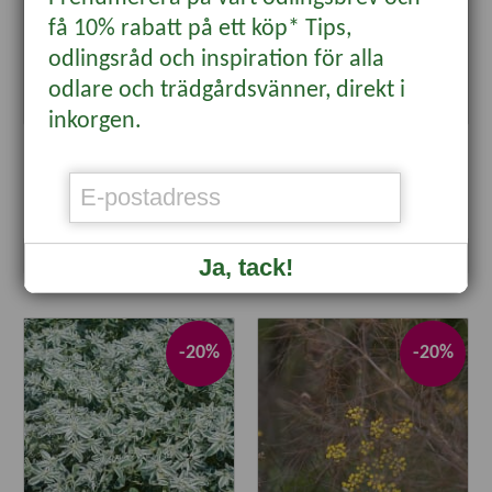
få 10% rabatt på ett köp* Tips,
odlingsråd och inspiration för alla
odlare och trädgårdsvänner, direkt i
inkorgen.
Blåklint 'Rose Shade'
Blåvinda 'Blue Ensign'
25 kr
65 kr
20 kr
52 kr
KÖP
KÖP
Ja, tack!
-20%
-20%