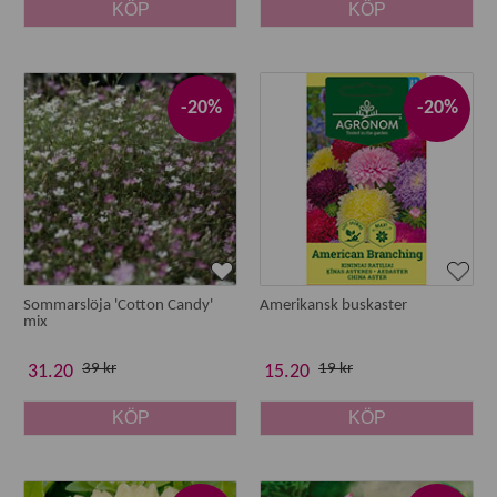
KÖP
KÖP
-20%
-20%
Sommarslöja 'Cotton Candy'
Amerikansk buskaster
mix
39 kr
19 kr
31.20
15.20
KÖP
KÖP