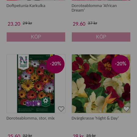
Doftpetunia Karkulka
Doroteablomma 'African
Dream'
29 kr
37 kr
23.20
29.60
KÖP
KÖP
-20%
-20%
Doroteablomma, stor, mix
Dvärgkrasse 'Night & Day'
32 kr
35 kr
25.60
28 kr