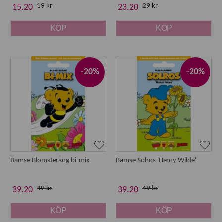
19 kr
29 kr
15.20
23.20
KÖP
KÖP
-20%
-20%
Bamse Blomsteräng bi-mix
Bamse Solros 'Henry Wilde'
49 kr
49 kr
39.20
39.20
KÖP
KÖP