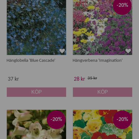
-20%
Hänglobelia 'Blue Cascade'
Hängverbena 'Imagination'
35 kr
37 kr
28 kr
KÖP
KÖP
-20%
-20%