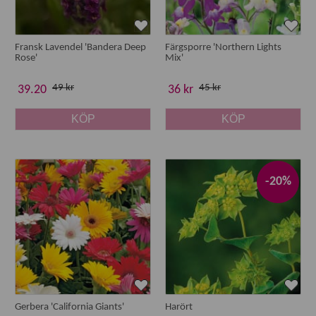
Fransk Lavendel 'Bandera Deep
Färgsporre 'Northern Lights
Rose'
Mix'
49 kr
45 kr
39.20
36 kr
KÖP
KÖP
-20%
Gerbera 'California Giants'
Harört