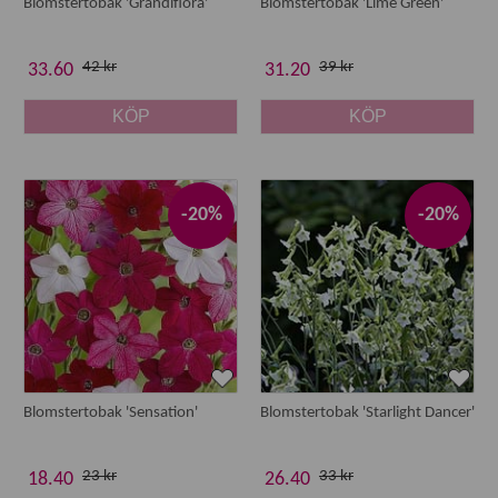
Blomstertobak 'Grandiflora'
Blomstertobak 'Lime Green'
42 kr
39 kr
33.60
31.20
KÖP
KÖP
-20%
-20%
Blomstertobak 'Sensation'
Blomstertobak 'Starlight Dancer'
23 kr
33 kr
18.40
26.40