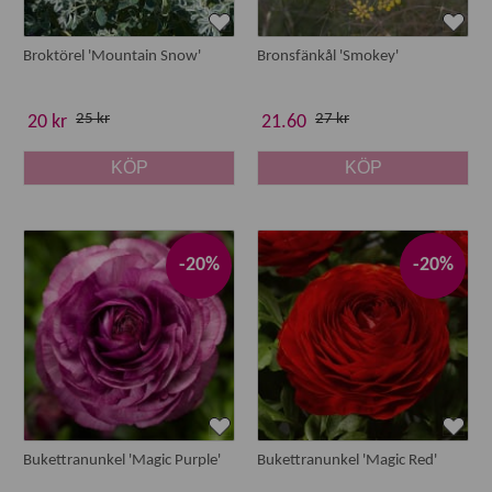
Broktörel 'Mountain Snow'
Bronsfänkål 'Smokey'
25 kr
27 kr
20 kr
21.60
KÖP
KÖP
-20%
-20%
Bukettranunkel 'Magic Purple'
Bukettranunkel 'Magic Red'