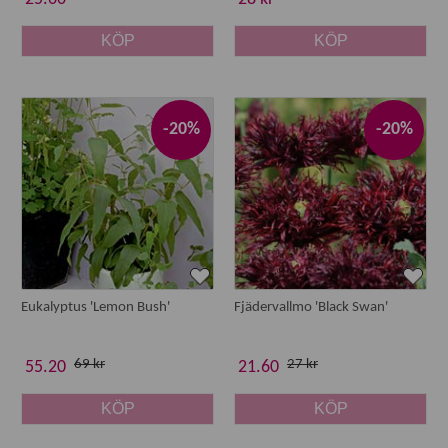
KÖP
KÖP
-20%
-20%
Eukalyptus 'Lemon Bush'
Fjädervallmo 'Black Swan'
69 kr
27 kr
55.20
21.60
KÖP
KÖP