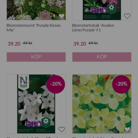
Blomstermorot 'Purple Kisses
Blomstertobak 'Avalon
Mix'
Lime/Purple' F1
49 kr
49 kr
39.20
39.20
KÖP
KÖP
-20%
-20%