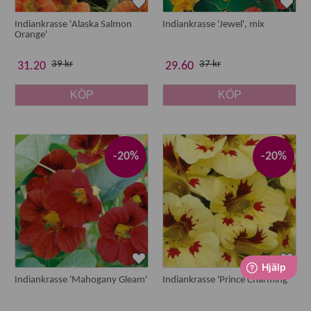
Indiankrasse 'Alaska Salmon
Indiankrasse 'Jewel', mix
Orange'
39 kr
37 kr
31.20
29.60
KÖP
KÖP
-20%
-20%
Indiankrasse 'Mahogany Gleam'
Indiankrasse 'Prince Charming'