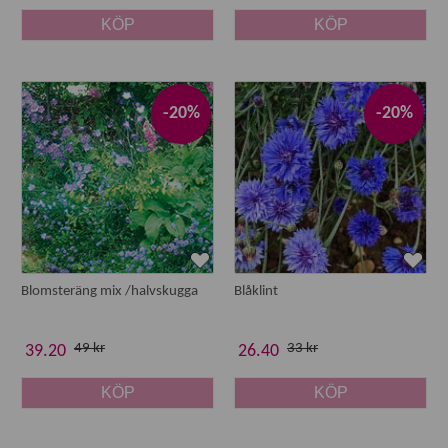
KÖP
KÖP
-20%
-20%
Blomsteräng mix /halvskugga
Blåklint
49 kr
33 kr
39.20
26.40
KÖP
KÖP