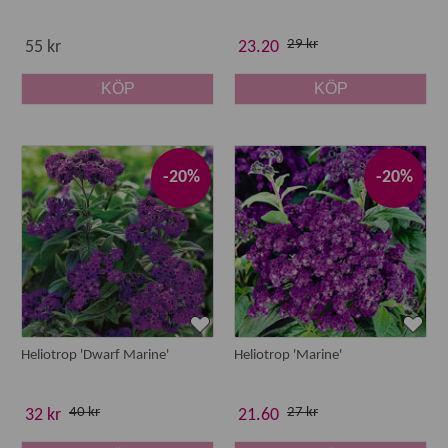
29 kr
55 kr
23.20
KÖP
KÖP
-20%
-20%
Heliotrop 'Dwarf Marine'
Heliotrop 'Marine'
40 kr
27 kr
32 kr
21.60