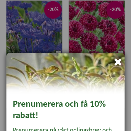
-20%
-20%
Blåklint 'Midget Blue'
Blåklint 'Red Ball'
37 kr
25 kr
29.60
20 kr
KÖP
KÖP
Prenumerera och få 10%
rabatt!
-20%
-20%
Prenumerera på vårt odlingsbrev och