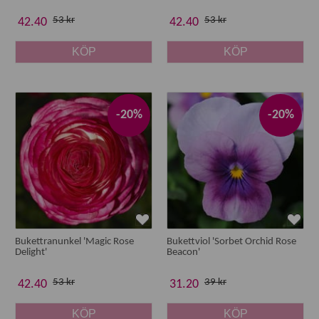
53 kr
53 kr
42.40
42.40
KÖP
KÖP
-20%
-20%
Bukettranunkel 'Magic Rose
Bukettviol 'Sorbet Orchid Rose
Delight'
Beacon'
53 kr
39 kr
42.40
31.20
KÖP
KÖP