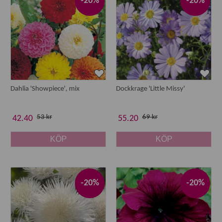
-20%
-20%
Dahlia 'Showpiece', mix
Dockkrage 'Little Missy'
53 kr
69 kr
42.40
55.20
KÖP
KÖP
-20%
-20%