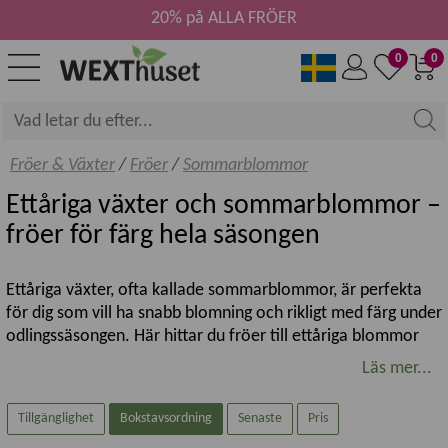
20% på ALLA FRÖER
0
0
Fröer & Växter
/
Fröer
/
Sommarblommor
Ettåriga växter och sommarblommor –
fröer för färg hela säsongen
Ettåriga växter, ofta kallade sommarblommor, är perfekta
för dig som vill ha snabb blomning och rikligt med färg under
odlingssäsongen. Här hittar du fröer till ettåriga blommor
som passar i rabatt, kruka och balkong – från klassiska
Läs mer...
favoriter till mer ovanliga sorter.
Tillgänglighet
Bokstavsordning
Senaste
Pris
Vad är ettåriga växter?