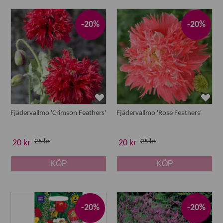
-20%
-20%
Fjädervallmo 'Crimson Feathers'
Fjädervallmo 'Rose Feathers'
25 kr
25 kr
20 kr
20 kr
KÖP
KÖP
-20%
-20%