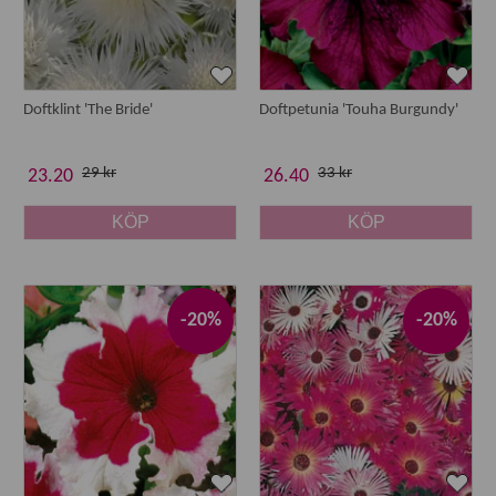
Doftklint 'The Bride'
Doftpetunia 'Touha Burgundy'
29 kr
33 kr
23.20
26.40
KÖP
KÖP
-20%
-20%