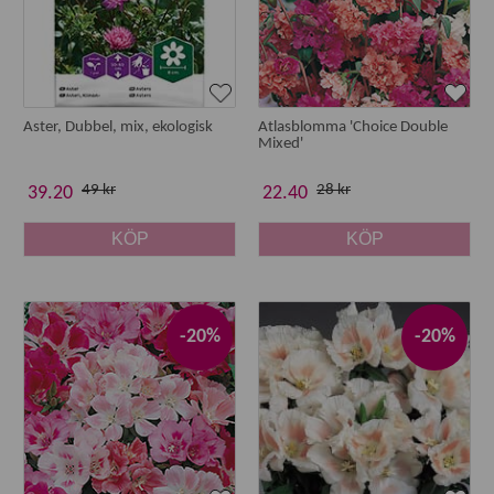
Aster, Dubbel, mix, ekologisk
Atlasblomma 'Choice Double
Mixed'
49 kr
28 kr
39.20
22.40
KÖP
KÖP
-20%
-20%