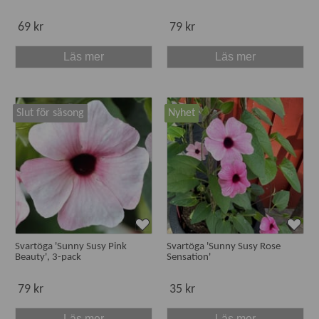
69 kr
79 kr
Läs mer
Läs mer
Slut för säsong
Nyhet
Svartöga 'Sunny Susy Pink
Svartöga 'Sunny Susy Rose
Beauty', 3-pack
Sensation'
79 kr
35 kr
Läs mer
Läs mer