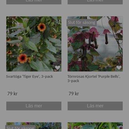
Slut för säsong
Svartöga 'Tiger Eye', 3-pack
Törnrosas Kjortel 'Purple Bells',
3-pack
79 kr
79 kr
Läs mer
Läs mer
Slut för säsong