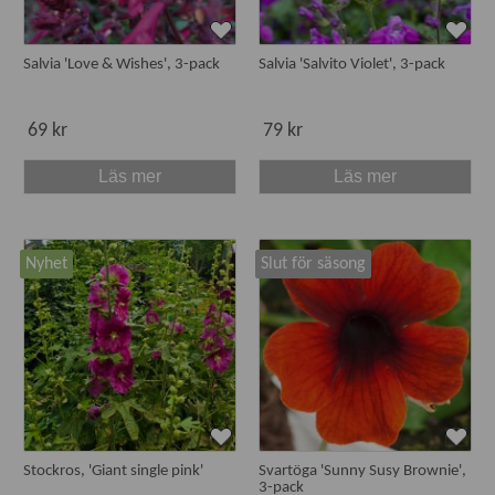
Salvia 'Love & Wishes', 3-pack
Salvia 'Salvito Violet', 3-pack
69 kr
79 kr
Läs mer
Läs mer
Nyhet
Slut för säsong
Stockros, 'Giant single pink'
Svartöga 'Sunny Susy Brownie',
3-pack