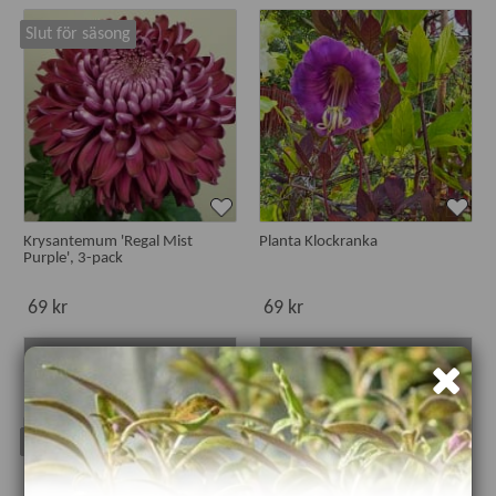
Slut för säsong
Krysantemum 'Regal Mist
Planta Klockranka
Purple', 3-pack
69 kr
69 kr
Läs mer
Läs mer
Slut för säsong
Slut för säsong