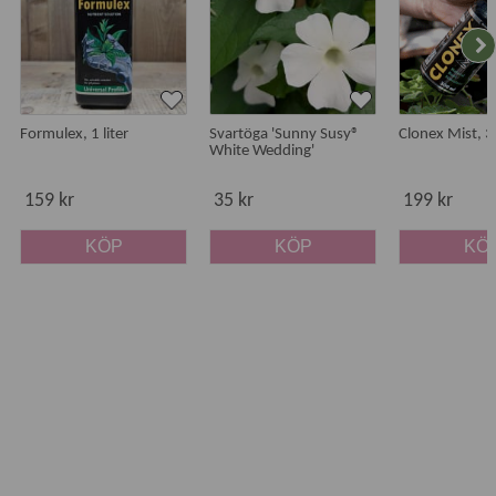
Formulex, 1 liter
Svartöga 'Sunny Susy®
Clonex Mist, 
White Wedding'
159 kr
35 kr
199 kr
KÖP
KÖP
KÖ