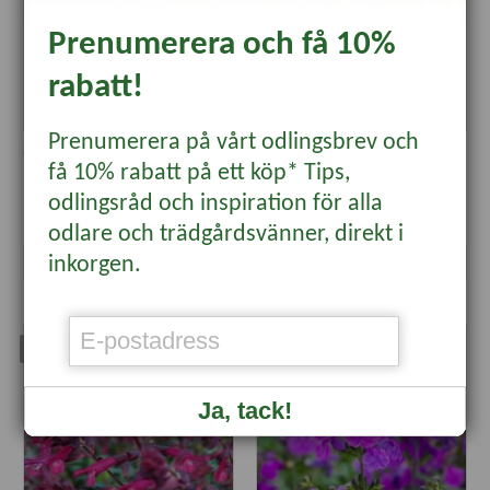
Prenumerera och få 10%
rabatt!
Prenumerera på vårt odlingsbrev och
Salvia 'Amistad', 3-pack
Salvia 'Joy', 3-pack
få 10% rabatt på ett köp* Tips,
odlingsråd och inspiration för alla
79 kr
79 kr
odlare och trädgårdsvänner, direkt i
inkorgen.
Läs mer
Läs mer
Slut för säsong
Slut för säsong
Ja, tack!