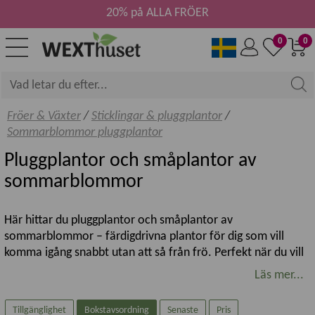
20% på ALLA FRÖER
0
0
Fröer & Växter
/
Sticklingar & pluggplantor
/
Sommarblommor pluggplantor
Pluggplantor och småplantor av
sommarblommor
Här hittar du pluggplantor och småplantor av
sommarblommor – färdigdrivna plantor för dig som vill
komma igång snabbt utan att så från frö. Perfekt när du vill
fylla krukor, lådor och rabatter med blomning under
Läs mer...
säsongen och samtidigt få en trygg start med etablerade
rötter.
Tillgänglighet
Bokstavsordning
Senaste
Pris