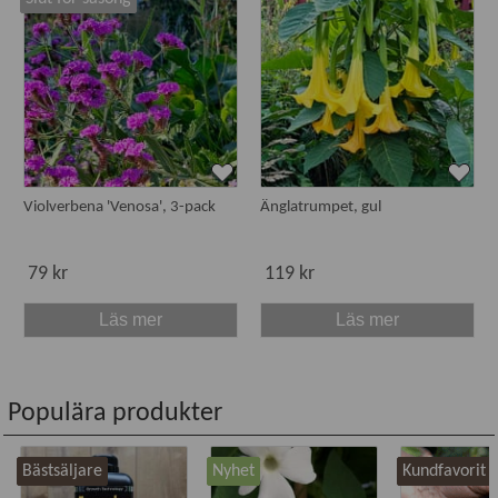
Violverbena 'Venosa', 3-pack
Änglatrumpet, gul
79 kr
119 kr
Läs mer
Läs mer
Populära produkter
Bästsäljare
Nyhet
Kundfavorit