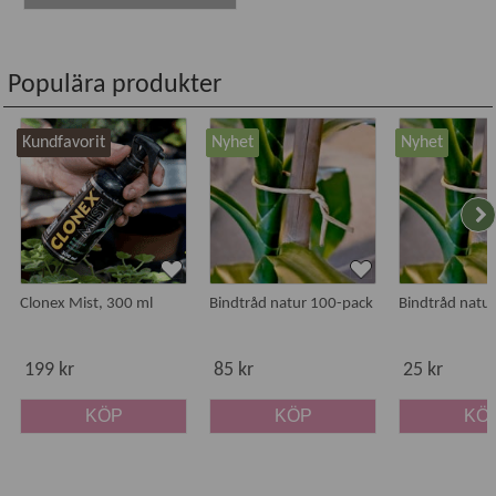
Populära produkter
Kundfavorit
Nyhet
Nyhet
Clonex Mist, 300 ml
Bindtråd natur 100-pack
Bindtråd natu
199 kr
85 kr
25 kr
KÖP
KÖP
KÖ