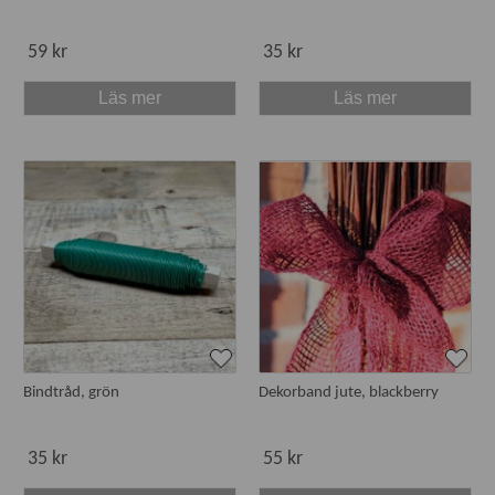
59 kr
35 kr
Läs mer
Läs mer
Bindtråd, grön
Dekorband jute, blackberry
35 kr
55 kr