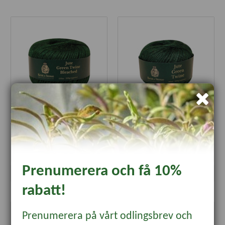
Jutesnöre, grönt 150 m
Jutesnöre, grönt 80 m
98 kr
79 kr
Prenumerera och få 10%
Läs mer
Läs mer
rabatt!
Prenumerera på vårt odlingsbrev och