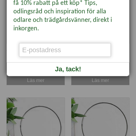
få 10% rabatt på ett köp* Tips,
odlingsråd och inspiration för alla
odlare och trädgårdsvänner, direkt i
inkorgen.
Jutesnöre, natur 80 m
Metallring 20 cm
79 kr
25 kr
Ja, tack!
Läs mer
Läs mer