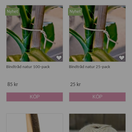
hjälp av proffsiga produkter som gör arbetet enklare och
hjälper dig att få ett bra resultat.
Nyhet
Nyhet
Vi har ett urval praktiska redskap och hjälpmedel som gör
det enkelt att skapa fina arrangemang och binda vackra
kransar av olika organiska material. I sortimentet hittar du
bland annat myrtentråd för
blomsterbinderiet
och blomtråd
och oasis för både torkade och levande växter.
Bindtråd natur 100-pack
Bindtråd natur 25-pack
85 kr
25 kr
KÖP
KÖP