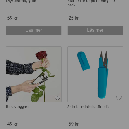
Myrtentråd, grön
Märlor för uppbindning, 20-
pack
59 kr
25 kr
Läs mer
Läs mer
Rosavtaggare
Snip it - minisekatör, blå
49 kr
59 kr