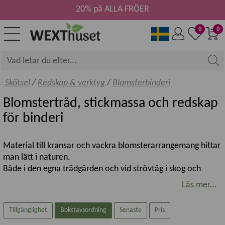
20% på ALLA FRÖER
0
0
Skötsel
/
Redskap & verktyg
/
Blomsterbinderi
Blomstertråd, stickmassa och redskap
för binderi
Material till kransar och vackra blomsterarrangemang hittar
man lätt i naturen.
Både i den egna trädgården och vid strövtåg i skog och
mark. Passa på att samla fina kottar, vackra stenar, grenar
Läs mer...
och barkbitar på skogspromenaden och spara dem i fina
burkar så de finns till hands när de behövs.
Tillgänglighet
Bokstavsordning
Senaste
Pris
Använd dina fynd och komponera fina arrangemang med