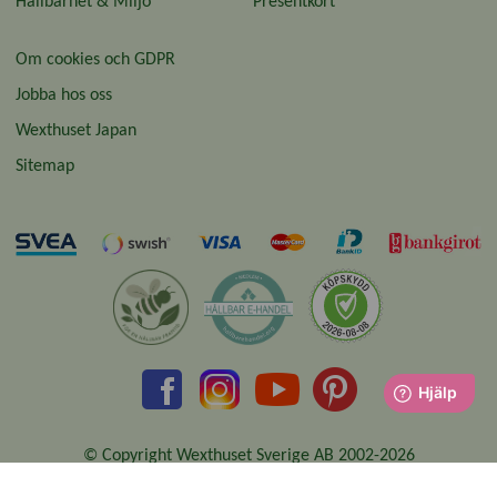
Hållbarhet & Miljö
Presentkort
Om cookies och GDPR
Jobba hos oss
Wexthuset Japan
Sitemap
© Copyright Wexthuset Sverige AB 2002-2026
Organisationsnummer: 556855-2896