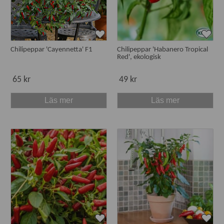
Chilipeppar 'Cayennetta' F1
Chilipeppar 'Habanero Tropical
Red', ekologisk
65 kr
49 kr
Läs mer
Läs mer