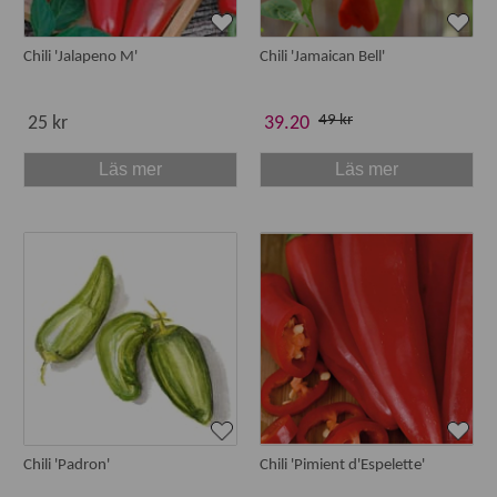
Chili 'Jalapeno M'
Chili 'Jamaican Bell'
49 kr
25 kr
39.20
Läs mer
Läs mer
Chili 'Padron'
Chili 'Pimient d'Espelette'