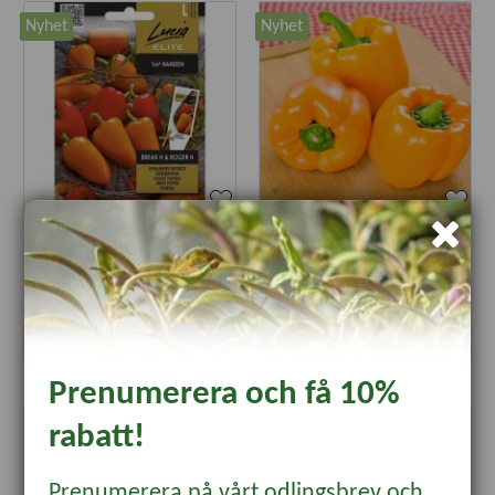
Nyhet
Nyhet
Paprika 'Break' & 'Roger' F1
Paprika 'Lamia'
45 kr
29 kr
Läs mer
Läs mer
Prenumerera och få 10%
rabatt!
Prenumerera på vårt odlingsbrev och