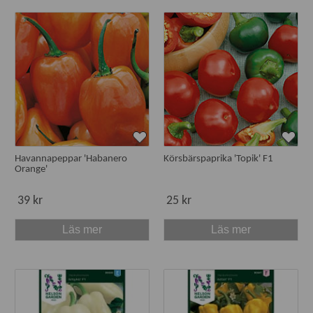
Havannapeppar 'Habanero
Körsbärspaprika 'Topik' F1
Orange'
39 kr
25 kr
Läs mer
Läs mer