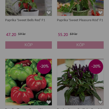
Paprika 'Sweet Bells Red' F1
Paprika 'Sweet Pleasure Röd' F1
59 kr
69 kr
47.20
55.20
KÖP
KÖP
-20%
-20%