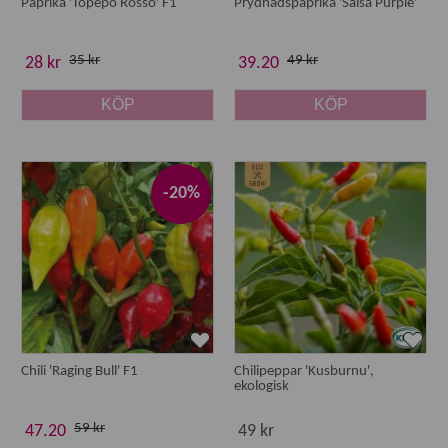
Paprika 'Topepo Rosso' F1
Prydnadspaprika 'Salsa Purple'
35 kr
49 kr
28 kr
39.20
KÖP
KÖP
-20%
Chili 'Raging Bull' F1
Chilipeppar 'Kusburnu',
ekologisk
59 kr
47.20
49 kr