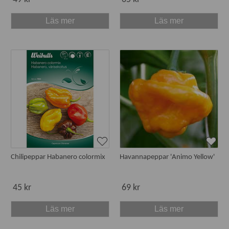
Läs mer
Läs mer
Chilipeppar Habanero colormix
Havannapeppar 'Animo Yellow'
45 kr
69 kr
Läs mer
Läs mer