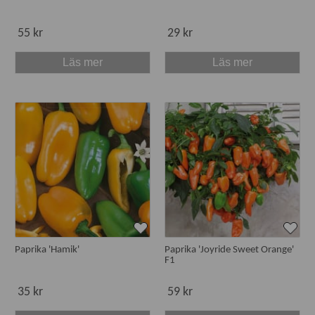
55 kr
29 kr
Läs mer
Läs mer
Paprika 'Hamik'
Paprika 'Joyride Sweet Orange'
F1
35 kr
59 kr