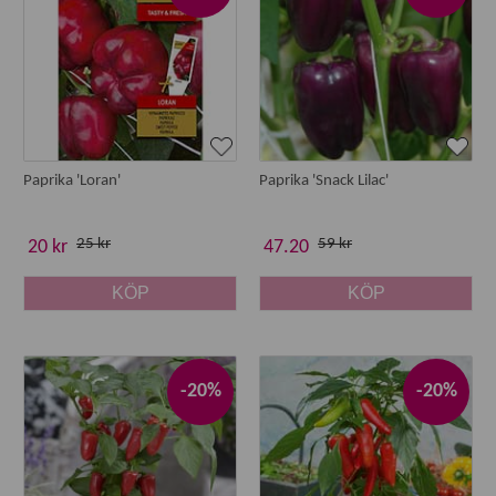
Paprika 'Loran'
Paprika 'Snack Lilac'
25 kr
59 kr
20 kr
47.20
KÖP
KÖP
-20%
-20%