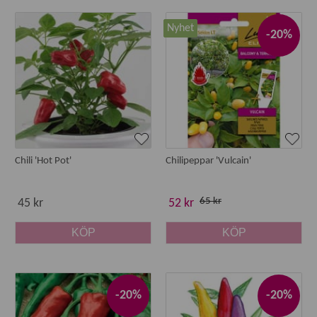
Vad är skillnaden mellan chili och paprika?
Nyhet
-20%
Chili och paprika tillhör samma växtart, men skiljer sig
främst i
hetta och smak
. Paprika är mild och söt, medan
chili innehåller capsaicin som ger styrka – från lätt hetta till
extremt starka sorter. Både chili och paprika odlas på
liknande sätt och passar bra för hobbyodling hemma.
Välj rätt chilifrö – hetta, smak och
Chili 'Hot Pot'
Chilipeppar 'Vulcain'
användning
När du väljer chilifrön är det bra att utgå från hur stark chili
65 kr
45 kr
52 kr
du vill odla och hur du planerar att använda den.
KÖP
KÖP
Mild chili
– passar matlagning, salsa och inläggningar
Medelstark chili
– balanserad hetta för vardagsmat
Mycket stark chili
– för dig som gillar rejäl styrka och
-20%
-20%
kryddning