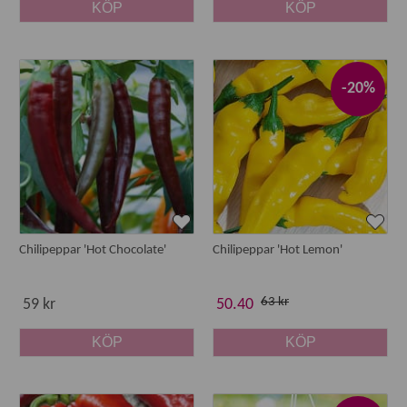
KÖP
KÖP
-20%
Chilipeppar 'Hot Chocolate'
Chilipeppar 'Hot Lemon'
63 kr
59 kr
50.40
KÖP
KÖP