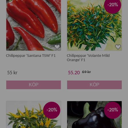
-20%
Chilipeppar 'Santana TSW' F1
Chilipeppar 'Volante Mild
Orange' F1
69 kr
55 kr
55.20
KÖP
KÖP
-20%
-20%