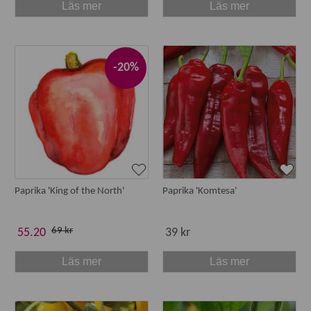
Läs mer
Läs mer
-20%
Paprika 'King of the North'
Paprika 'Komtesa'
69 kr
55.20
39 kr
Läs mer
Läs mer