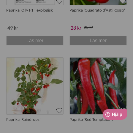
Paprika 'Olly F1', ekologisk
Paprika 'Quadrato d’Asti Rosso'
35 kr
49 kr
28 kr
Läs mer
Läs mer
Paprika 'Raindrops'
Paprika 'Red Temptation'