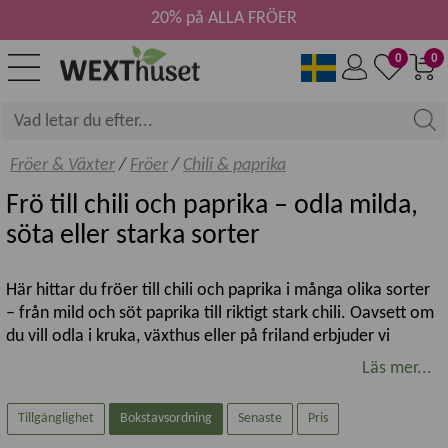
20% på ALLA FRÖER
0
0
Fröer & Växter
/
Fröer
/
Chili & paprika
Frö till chili och paprika – odla milda,
söta eller starka sorter
Här hittar du fröer till chili och paprika i många olika sorter
– från mild och söt paprika till riktigt stark chili. Oavsett om
du vill odla i kruka, växthus eller på friland erbjuder vi
noggrant utvalda fröer som passar nordiskt klimat och olika
Läs mer...
smakpreferenser. Att odla chili och paprika från frö ger stor
variation, bättre smak och möjlighet att hitta just din
Tillgänglighet
Bokstavsordning
Senaste
Pris
favorit.