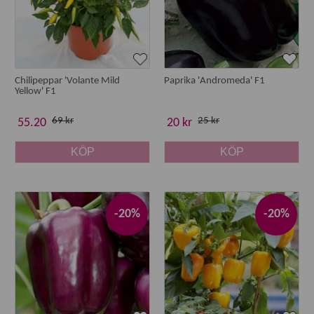
Chilipeppar 'Volante Mild
Paprika 'Andromeda' F1
Yellow' F1
69 kr
25 kr
55.20
20 kr
KÖP
KÖP
-20%
-20%