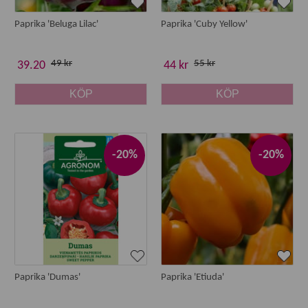
Paprika 'Beluga Lilac'
Paprika 'Cuby Yellow'
49 kr
55 kr
39.20
44 kr
KÖP
KÖP
-20%
-20%
Paprika 'Dumas'
Paprika 'Etiuda'