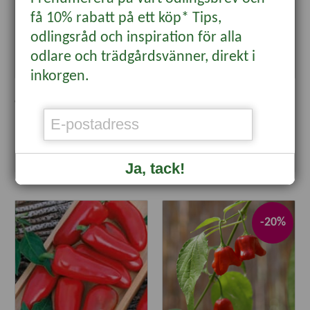
få 10% rabatt på ett köp* Tips,
odlingsråd och inspiration för alla
odlare och trädgårdsvänner, direkt i
inkorgen.
Paprika 'Quadrato D'Asti Giallo',
Snackpaprika 'Piquillo',
ekologisk
ekologisk
45 kr
49 kr
Läs mer
Läs mer
Ja, tack!
-20%