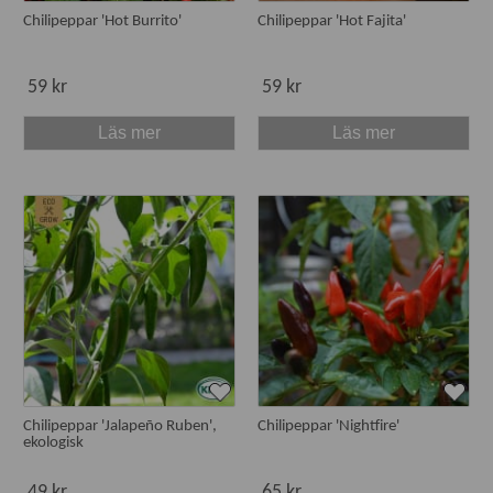
Chilipeppar 'Hot Burrito'
Chilipeppar 'Hot Fajita'
59 kr
59 kr
Läs mer
Läs mer
Chilipeppar 'Jalapeño Ruben',
Chilipeppar 'Nightfire'
ekologisk
49 kr
65 kr