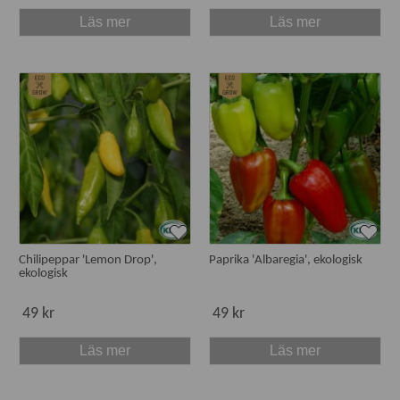
Läs mer
Läs mer
Chilipeppar 'Lemon Drop',
Paprika 'Albaregia', ekologisk
ekologisk
49 kr
49 kr
Läs mer
Läs mer