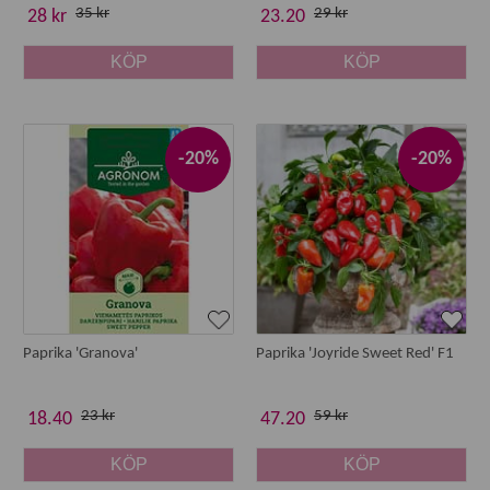
35 kr
29 kr
28 kr
23.20
KÖP
KÖP
-20%
-20%
Paprika 'Granova'
Paprika 'Joyride Sweet Red' F1
23 kr
59 kr
18.40
47.20
KÖP
KÖP