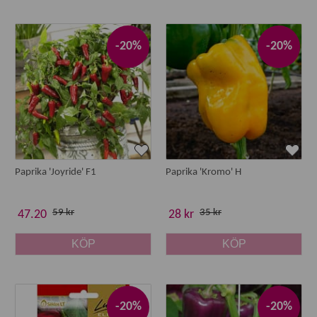
-20%
-20%
Paprika 'Joyride' F1
Paprika 'Kromo' H
59 kr
35 kr
47.20
28 kr
KÖP
KÖP
-20%
-20%