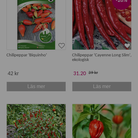
-20%
Chilipeppar 'Biquinho'
Chilipeppar 'Cayenne Long Slim',
ekologisk
39 kr
42 kr
31.20
Läs mer
Läs mer