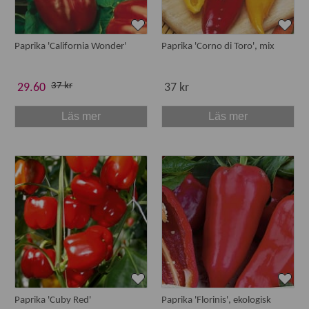
Paprika 'California Wonder'
Paprika 'Corno di Toro', mix
37 kr
29.60
37 kr
Läs mer
Läs mer
Paprika 'Cuby Red'
Paprika 'Florinis', ekologisk