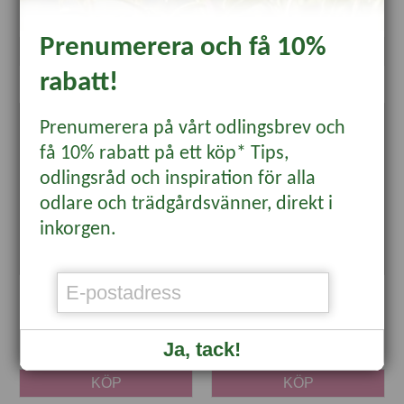
129 kr
85 kr
Prenumerera och få 10%
KÖP
KÖP
rabatt!
Prenumerera på vårt odlingsbrev och
-23%
få 10% rabatt på ett köp* Tips,
odlingsråd och inspiration för alla
odlare och trädgårdsvänner, direkt i
inkorgen.
Fiberbrätte med 4x3 pluggar, 3-
Krukbrätte med 40 krukor,
pack
runda
129 kr
59 kr
99 kr
Ja, tack!
KÖP
KÖP