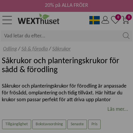
20% på ALLA FRÖER
0
0
Odling
/
Så & förodla
/
Såkrukor
Såkrukor och planteringskrukor för
sådd & förodling
Såkrukor och planteringskrukor för förodling är anpassade
för frösådd, omplantering och tidig tillväxt. Här hittar du
krukor som passar perfekt för att driva upp plantor
inomhus, i växthus eller i skyddade odlingsmiljöer innan de
Läs mer...
planteras vidare.
Tillgänglighet
Bokstavsordning
Senaste
Pris
Vad är såkrukor?