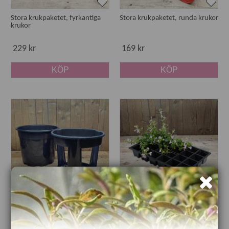
Stora krukpaketet, fyrkantiga
Stora krukpaketet, runda krukor
krukor
229 kr
169 kr
KÖP
KÖP
Potatiskruka 30x25 cm
Insats till miniväxthus 24 celler,
5-pack