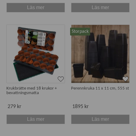
Läs mer
Läs mer
Storpack
Krukbrätte med 18 krukor +
Perennkruka 11 x 11 cm, 555 st
bevattningsmatta
279 kr
1895 kr
Läs mer
Läs mer