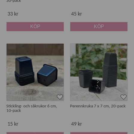
30-pack
Hur stora krukor ska man börja med?
33 kr
45 kr
Börja med mindre krukor för sådd och plantera om i större
KÖP
KÖP
när plantorna växer.
Stickling- och såkrukor 6 cm,
Perennkruka 7 x 7 cm, 20-pack
10-pack
15 kr
49 kr