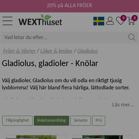
20% på ALLA FRÖER
0
0
Fröer & Växter
/
Lökar & knölar
/
Gladiolus
Gladiolus, gladioler - Knölar
Välj gladioler, Gladiolus om du vill odla en riktigt tjusig
lyxblomma! Välj här bland flera härliga, lättodlade sorter.
Gladioler är blomlyx på tjusiga stjälkar. Vet du knepen är det
Läs mer...
gladiolus en lättodlad blomma, som förökas med knölar och
inte lök som man kanske tror. Välj bland massor av sorters
Tillgänglighet
Bokstavsordning
Senaste
Pris
gladioler; enkla sofistikerade eller maffiga flerfärgade med
dubbla kjolar. De lägre sorterna är perfekta för utekrukan
på balkong och uteplats.