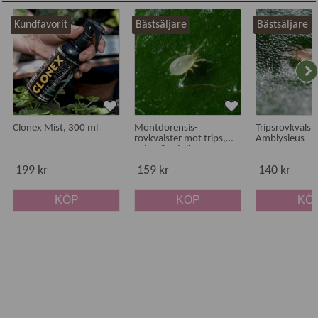
Kundfavorit
Bästsäljare
Bästsäljare
Clonex Mist, 300 ml
Montdorensis-
Tripsrovkvalste
rovkvalster mot trips,
Amblysieus
spinn & mjöllöss
199 kr
159 kr
140 kr
KÖP
KÖP
KÖ