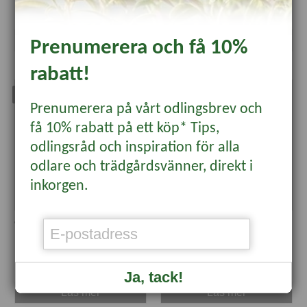
75 kr
75 kr
Läs mer
Läs mer
Prenumerera och få 10%
rabatt!
Slut för säsong
Slut för säsong
Prenumerera på vårt odlingsbrev och
få 10% rabatt på ett köp* Tips,
odlingsråd och inspiration för alla
odlare och trädgårdsvänner, direkt i
inkorgen.
Gladiolus 'Rose Supreme'
Gladiolus 'Snowy Frizzle'
69 kr
79 kr
Ja, tack!
Läs mer
Läs mer