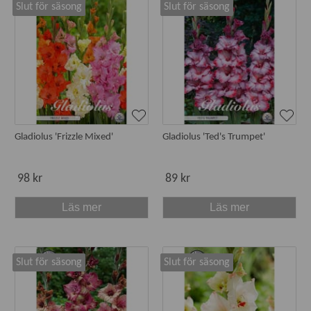
Slut för säsong
Slut för säsong
Gladioler tillhör familjen svärdsliljeväxter, Iridaceae. Du ser
likheten med vår vilda gula svärdslilja som trivs i våta
marker – lite väl fuktigt för gladiolus som likt de flesta
knölväxter behöver god dränering. Men gladioler vill gärna
ha lite fuktigare jord än andra lök- och knälväxter.
Plantera ganska grunt, ca 5-7 cm djupt på en varm plats i
väldränerad, grundgödslad jord.
Gladiolus 'Frizzle Mixed'
Gladiolus 'Ted's Trumpet'
Gladiolus är inte vinterhärdig utan behöver grävas upp för
övervintring. Förvara dem som dahliaknölar, mörkt, svalt
men frostfritt. Krukodlade gladiolusknölar kan ställas undan
98 kr
89 kr
i krukan. Tag vara på de små sidoknölarna som ger nya
Läs mer
Läs mer
plantor.
Knölarna kan förodlas inomhus i kruka om du bor i kalla
trakter. Annars är det inte nödvändigt.
Slut för säsong
Slut för säsong
På en balkong eller vid en uteplats ger gladiolus i kruka ett
långt skönhetsvärde eftersom också bladen är vackra.
Plantera i rejäl, stadig kruka som inte välter när blomspiran