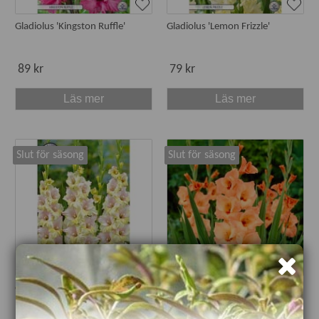
Gladiolus 'Kingston Ruffle'
Gladiolus 'Lemon Frizzle'
89 kr
79 kr
Läs mer
Läs mer
Slut för säsong
Slut för säsong
Gladiolus 'Mon Amour'
Gladiolus 'Peter Pears'