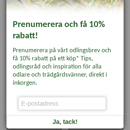
6, startpaket vitt
1098 kr
749 kr
Prenumerera och få 10%
Läs mer
Läs mer
rabatt!
Prenumerera på vårt odlingsbrev och
få 10% rabatt på ett köp* Tips,
odlingsråd och inspiration för alla
odlare och trädgårdsvänner, direkt i
inkorgen.
Hydroponisk odlingslåda Harvy
Easy2GO kit,
3, startpaket
automatbevattning
549 kr
289 kr
Ja, tack!