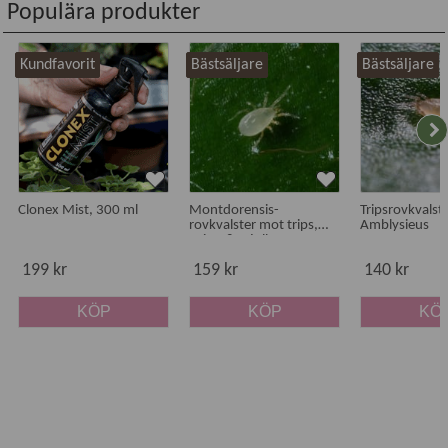
Populära produkter
Kundfavorit
Bästsäljare
Bästsäljare
Clonex Mist, 300 ml
Montdorensis-
Tripsrovkvalste
rovkvalster mot trips,
Amblysieus
spinn & mjöllöss
199 kr
159 kr
140 kr
KÖP
KÖP
KÖ