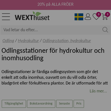
20% på ALLA FRÖER
0
0
Odling
/
Hydrokultur
/
Odlingsstation, hydrokultur
Odlingsstationer för hydrokultur och
inomhusodling
Odlingsstationer är färdiga odlingssystem som gör det
enkelt att odla inomhus, oavsett om du vill odla örter,
bladgrönt eller förkultivera plantor. De är utformade för att
skapa en kontrollerad odlingsmiljö och används ofta vid
Läs mer...
hydrokultur eller annan vattenbaserad odling.
Tillgänglighet
Bokstavsordning
Senaste
Pris
Här hittar du vårt sortiment av odlingsstationer – både
modeller med integrerad växtbelysning och stationer utan