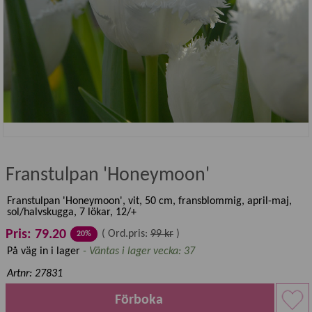
Franstulpan 'Honeymoon'
Franstulpan 'Honeymoon', vit, 50 cm, fransblommig, april-maj,
sol/halvskugga, 7 lökar, 12/+
Pris: 79.20
(
Ord.pris:
99 kr
)
20%
På väg in i lager
- Väntas i lager vecka: 37
Artnr: 27831
Förboka