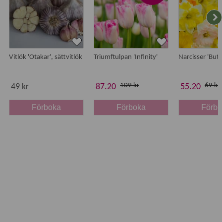
Vitlök 'Otakar', sättvitlök
Triumftulpan 'Infinity'
Narcisser 'Butt
109 kr
69 kr
49 kr
87.20
55.20
Förboka
Förboka
Förb