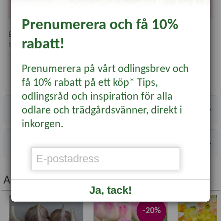
dessa.
Prenumerera och få 10%
En gnistrande fräsch riktigt vit tulpan med sofistikerat fransig
rabatt!
bård. Fransade tulpaner har lång hållbarhet i både odling och
som vasblomma.
Prenumerera på vårt odlingsbrev och
Höjd ca:
50 cm
Läs mer...
få 10% rabatt på ett köp* Tips,
Färg:
vit
Typ:
Fransblommig tulpan
odlingsråd och inspiration för alla
Blomningstid:
april-maj
Specifikationer
odlare och trädgårdsvänner, direkt i
Läge:
sol/halvskugga
Planteringstid:
augusti till tjälen
inkorgen.
Vetenskapligt namn:
Tulipa gesneriana
'Honeymoon’
Information
Antal per förpackning:
7
Storlek lök/knöl:
12/+
Andra köpte även...
Ja, tack!
-20%