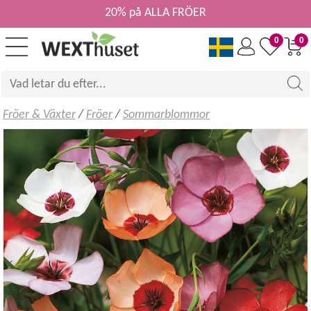
20% på ALLA FRÖER
0
0
Fröer & Växter
/
Fröer
/
Sommarblommor