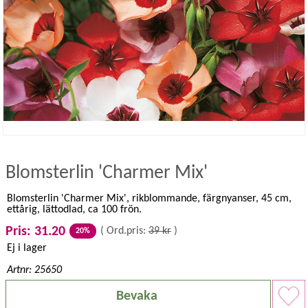
Blomsterlin 'Charmer Mix'
Blomsterlin 'Charmer Mix', rikblommande, färgnyanser, 45 cm,
ettårig, lättodlad, ca 100 frön.
Pris: 31.20
(
Ord.pris:
39 kr
)
20%
Ej i lager
Artnr: 25650
Bevaka