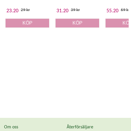
29 kr
39 kr
69 kr
23.20
31.20
55.20
KÖP
KÖP
KÖ
Om oss
Återförsäljare