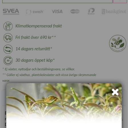
Klimatkompenserad frakt
Fri frakt över 690 kr**
14 dagars returrätt*
30 dagars öppet köp*
* Ej växter, nyttodjur och beställningsvara, se villkor.
** Gäller ej växthus, plantskoleväxter och vissa övriga skrymmande
varor.
Produktbeskrivning
En snittblomsfavorit, utmärkt högrest dahlia. Mixen innehåller
mest dubbla sorter i klara färger och attraherar bin och fjärilar.
De långa stjälkarna gör att de blir idealiska både till snitt och i