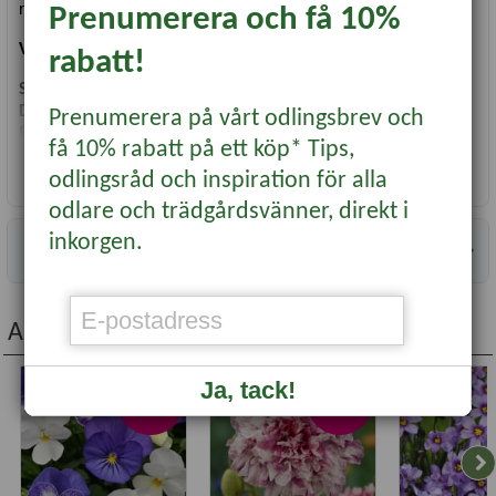
rabatten.
Prenumerera och få 10%
Vetenskapligt namn
:
D. x hortensis
rabatt!
Såtid inomhus
: Feb-april
Direktsådd
: Maj-juni
Prenumerera på vårt odlingsbrev och
Blomning/skörd
: Juli-okt
få 10% rabatt på ett köp* Tips,
Antal frön
: 50 st
Läs mer...
odlingsråd och inspiration för alla
odlare och trädgårdsvänner, direkt i
inkorgen.
Specifikationer
Andra köpte även...
Ja, tack!
-20%
-20%