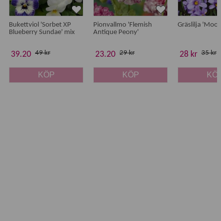
Bukettviol 'Sorbet XP
Pionvallmo 'Flemish
Gräslilja 'Moo
Blueberry Sundae' mix
Antique Peony'
49 kr
29 kr
35 kr
39.20
23.20
28 kr
KÖP
KÖP
KÖ