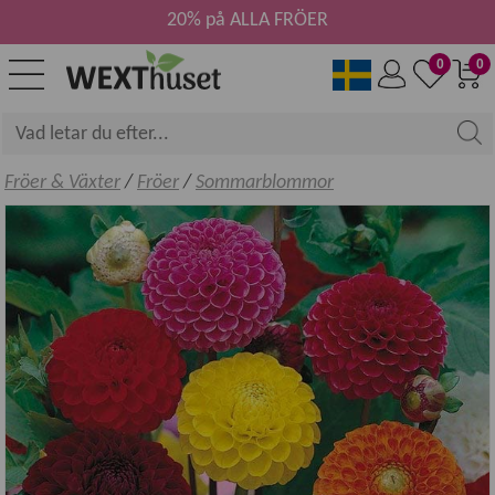
20% på ALLA FRÖER
0
0
Fröer & Växter
/
Fröer
/
Sommarblommor