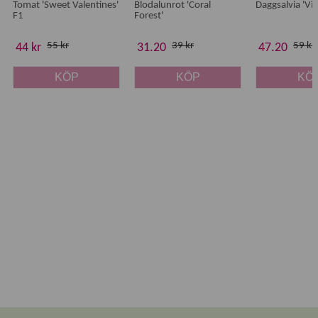
Tomat 'Sweet Valentines'
Blodalunrot 'Coral
Daggsalvia 'Vic
F1
Forest'
55 kr
39 kr
59 kr
44 kr
31.20
47.20
KÖP
KÖP
KÖ