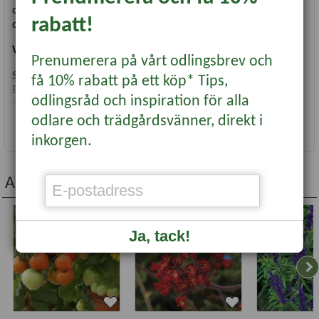
och passar också bra att torka. Älskas av pollinerande insekter
rabatt!
och blommar hela sommaren.
Vetenskapligt namn
:
Salvia farinacea
Prenumerera på vårt odlingsbrev och
Såtid
: Mars-april
få 10% rabatt på ett köp* Tips,
Blomning/skörd
: Juni-sep
odlingsråd och inspiration för alla
Blomfärg
: Lila
odlare och trädgårdsvänner, direkt i
Höjd
: ca 50 cm
Läs mer...
Antal frön
: 25 st
inkorgen.
Andra köpte även...
-20%
-20%
Ja, tack!