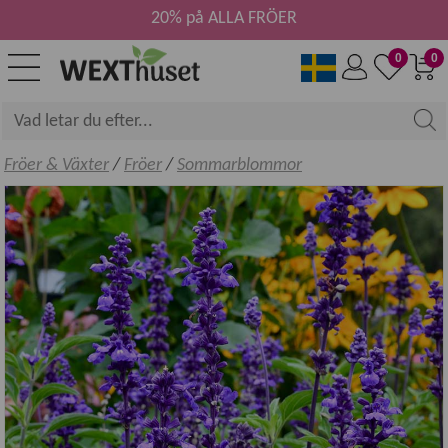
20% på ALLA FRÖER
0
0
Fröer & Växter
/
Fröer
/
Sommarblommor