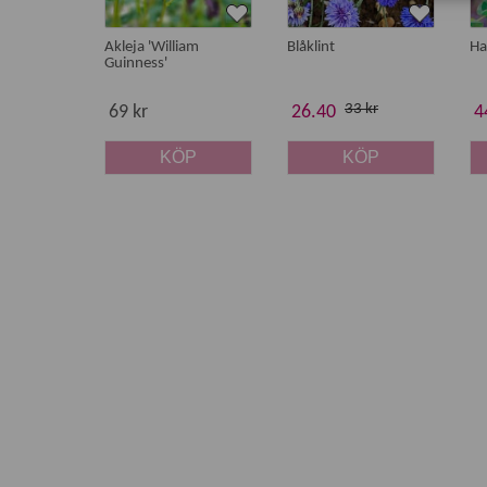
Akleja 'William
Blåklint
Ha
Guinness'
33 kr
69 kr
26.40
4
KÖP
KÖP