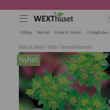
Odling
Skötsel
Fröer & Växter
I trädgården
Fröer & Växter
/
Fröer
/
Sommarblommor
Nyhet