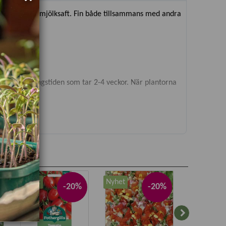
äktes giftiga mjölksaft. Fin både tillsammans med andra
 under groningstiden som tar 2-4 veckor. När plantorna
ngen.
Nyhet
Nyhet
Nyhet
-20%
-20%