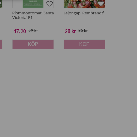
Plommontomat 'Santa
Lejongap 'Rembrandt'
Lejongap 'D
Victoria' F1
59 kr
35 kr
45 
47.20
28 kr
36 kr
KÖP
KÖP
K