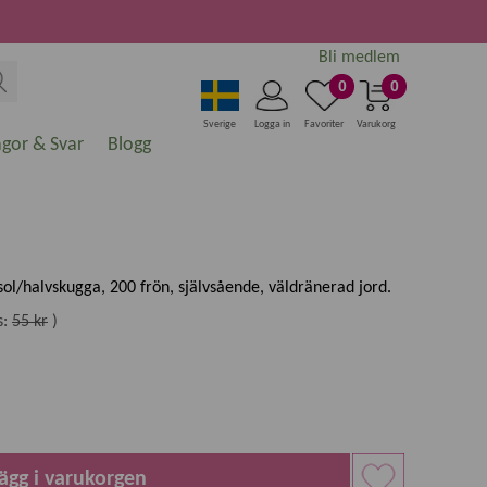
Bli medlem
0
0
Sverige
Logga in
Favoriter
Varukorg
ågor & Svar
Blogg
 sol/halvskugga, 200 frön, självsående, väldränerad jord.
s:
55 kr
)
ägg i varukorgen