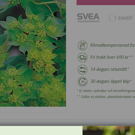
Klimatkompenserad fra
Fri frakt över 690 kr**
14 dagars returrätt*
30 dagars öppet köp*
* Ej växter, nyttodjur och beställningsvar
** Gäller ej växthus, plantskoleväxter 