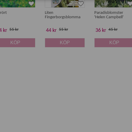
rört
Liten
Paradisblomster
Fingerborgsblomma
'Helen Campbell'
55 kr
55 kr
45 kr
4 kr
44 kr
36 kr
KÖP
KÖP
KÖP