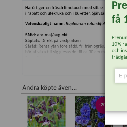
Pr
Harört ger en fräsch limetouch med sitt skira växtsätt
i rabatt och utekruka och i buketter. Självsår sig där den
få 
Vetenskapligt namn:
Bupleurum rotundifolium
Såtid:
apr-maj/aug-okt
Prenum
Såplats:
Direkt på växtplatsen.
10% rab
Såråd:
Rensa ytan före sådd, fri från ogräs. Vattna för
och ins
börjat växa till sig glesas de till ca 30 cm mellanru
trädgår
Typ:
ettårig
Läge:
Sol/halvskugga i väldränerad jord.
Blomning/skörd:
maj-aug
Höjd:
50 cm
Antal frön:
200 st
Andra köpte även...
N
-20%