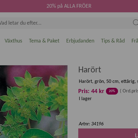
20% på ALLA FRÖER
Växthus
Tema & Paket
Erbjudanden
Tips & Råd
Fr
Harört
Harört, grön, 50 cm, ettårig,
Pris: 44 kr
(
Ord.pri
20%
I lager
Artnr: 34196
L