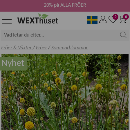
20% på ALLA FRÖER
0
0
Fröer & Växter
/
Fröer
/
Sommarblommor
Nyhet