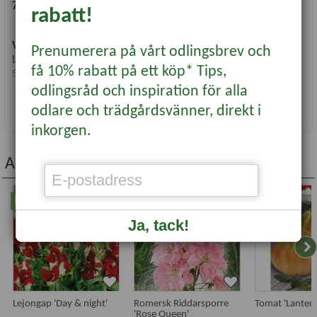
70 cm hög.
rabatt!
Vetenskapligt namn:
Pycnosorus globosus
Prenumerera på vårt odlingsbrev och
Läge:
sol
få 10% rabatt på ett köp* Tips,
Såtid:
Försådd jan-apr Direktsådd maj-juni
Sådjup:
0.5 cm
odlingsråd och inspiration för alla
Planteringsavstånd:
20 cm
Läs mer...
odlare och trädgårdsvänner, direkt i
Radavstånd:
40 cm
inkorgen.
Blomning/Skörd:
juli-sep
Antal frön:
0,1 gram
Andra köpte även...
Nyhet
Nyhet
Nyhet
-20%
-20%
Ja, tack!
Lejongap 'Day & night'
Romersk Riddarsporre
Tomat 'Lantern
'Rose Queen'