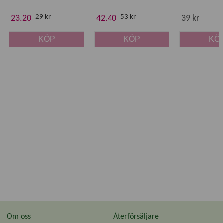
29 kr
53 kr
23.20
42.40
39 kr
KÖP
KÖP
KÖ
Om oss
Återförsäljare