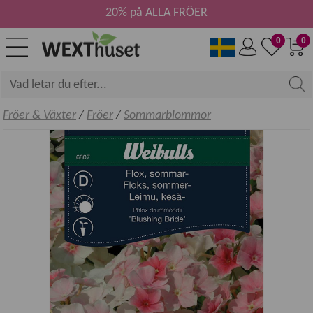
20% på ALLA FRÖER
0
0
Fröer & Växter
/
Fröer
/
Sommarblommor