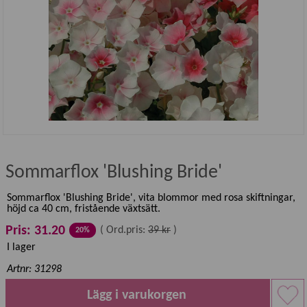
Sommarflox 'Blushing Bride'
Sommarflox 'Blushing Bride', vita blommor med rosa skiftningar,
höjd ca 40 cm, fristående växtsätt.
Pris: 31.20
(
Ord.pris:
39 kr
)
20%
I lager
Artnr: 31298
Lägg i varukorgen