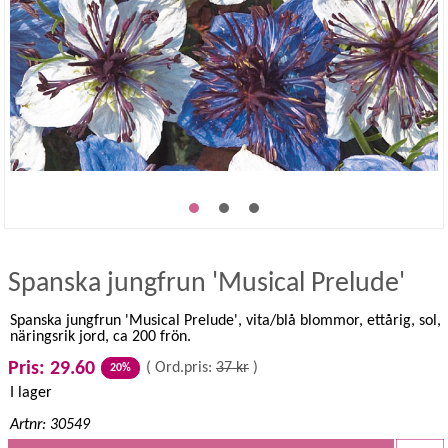
Spanska jungfrun 'Musical Prelude'
Spanska jungfrun 'Musical Prelude', vita/blå blommor, ettårig, sol,
näringsrik jord, ca 200 frön.
Pris: 29.60
(
Ord.pris:
37 kr
)
20%
I lager
Artnr: 30549