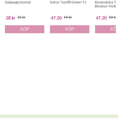
Galapagostomat
Solros 'Sunfill Green' F1
Rosenskära 'Do
Bicolour Violet
35 kr
59 kr
59 kr
28 kr
47.20
47.20
KÖP
KÖP
KÖ