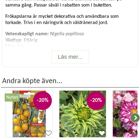
samma gång. Passar såväl i rabatten som i buketten.
Frökapslarna är mycket dekorativa och användbara som
torkade. Trivs i en näringsrik och väldränerad jord.
Vetenskapligt namn:
Nigella papillosa
Växttyp
: Ettårig
Läge
: Sol
Såtid
: Mars-maj, Aug-okt
Läs mer...
Blomning/skörd:
Maj-sep
Antal fröer
: Ca 200 st
Andra köpte även...
Nyhet
-20%
-20%