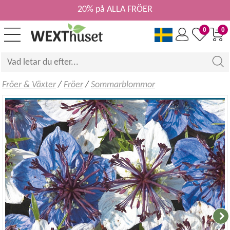
20% på ALLA FRÖER
0
0
Fröer & Växter
/
Fröer
/
Sommarblommor