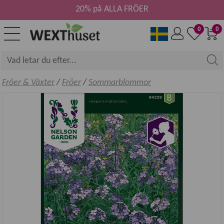
20% på ALLA FRÖER
0
0
Fröer & Växter
/
Fröer
/
Sommarblommor