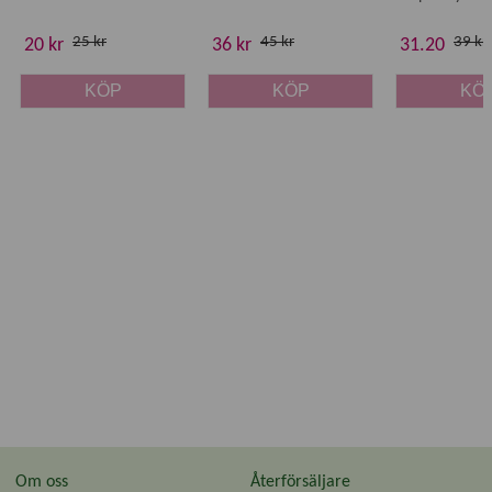
25 kr
45 kr
39 kr
20 kr
36 kr
31.20
KÖP
KÖP
KÖ
Om oss
Återförsäljare