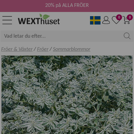
20% på ALLA FRÖER
0
0
Fröer & Växter
/
Fröer
/
Sommarblommor