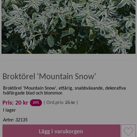
Broktörel 'Mountain Snow'
Broktörel 'Mountain Snow', ettårig, snabbväxande, dekorativa
tvåfärgade blad och blommor.
Pris: 20 kr
(
Ord.pris:
25 kr
)
20%
I lager
Artnr: 32135
Lägg i varukorgen