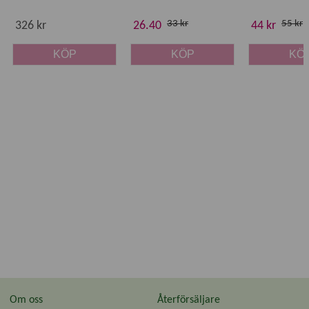
33 kr
55 kr
326 kr
26.40
44 kr
KÖP
KÖP
KÖ
Om oss
Återförsäljare