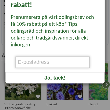
Den håller sig fint i en vas i 2 veckor. Trivs bäst i bördig,
rabatt!
välbearbetad och fuktig jord. Saften är giftig.
Vetenskapligt namn
:
Euphorbia marginata
Prenumerera på vårt odlingsbrev och
få 10% rabatt på ett köp* Tips,
Såperiod
: Mars-juni
Blomningstid
: Juli-sep
odlingsråd och inspiration för alla
Höjd
: ca 80 cm
Läs mer...
odlare och trädgårdsvänner, direkt i
Antal frön
: ca 2 g
inkorgen.
Andra köpte även...
Nyhet
-20%
Ja, tack!
Vit trädgårdsprakttry
Blåklint
Harört
'Bristol Snowflake'