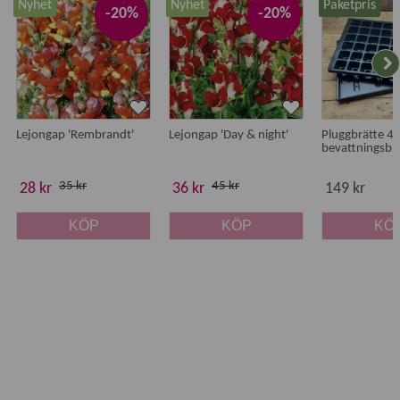
Nyhet
Nyhet
Paketpris
-20%
-20%
Lejongap 'Rembrandt'
Lejongap 'Day & night'
Pluggbrätte 48 
bevattningsbr
35 kr
45 kr
28 kr
36 kr
149 kr
KÖP
KÖP
KÖ