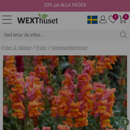
20% på ALLA FRÖER
0
0
Fröer & Växter
/
Fröer
/
Sommarblommor