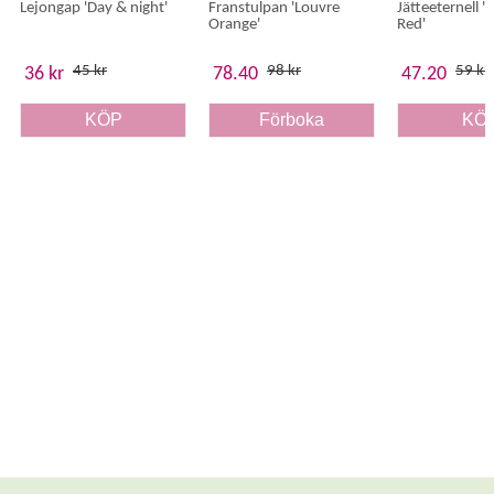
Lejongap 'Day & night'
Franstulpan 'Louvre
Jätteeternell 'K
Orange'
Red'
45 kr
98 kr
59 kr
36 kr
78.40
47.20
KÖP
Förboka
KÖ