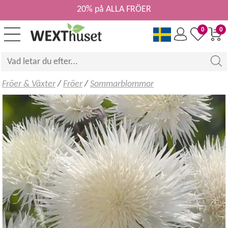
20% på ALLA FRÖER
0
0
Fröer & Växter
/
Fröer
/
Sommarblommor