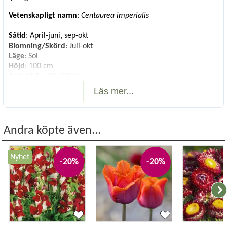
Vetenskapligt namn
:
Centaurea imperialis
Såtid
: April-juni, sep-okt
Blomning/Skörd
: Juli-okt
Läge
: Sol
Höjd
: 100 cm
Antal frön
: 90-100 st
Läs mer...
Andra köpte även...
Nyhet
-20%
-20%