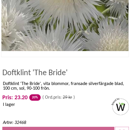
Doftklint 'The Bride'
Doftklint 'The Bride', vita blommor, fransade silverfärgade blad,
100 cm, sol, 90-100 frön.
Pris: 23.20
(
Ord.pris:
29 kr
)
20%
I lager
Artnr: 32468