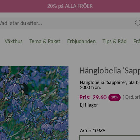
20% på ALLA FRÖER
Växthus
Tema & Paket
Erbjudanden
Tips & Råd
Fr
Hänglobelia 'Sap
Hänglobelia 'Sapphire', blå b
2000 frön.
Pris: 29.60
(
Ord.pri
20%
Ej i lager
Artnr: 10439