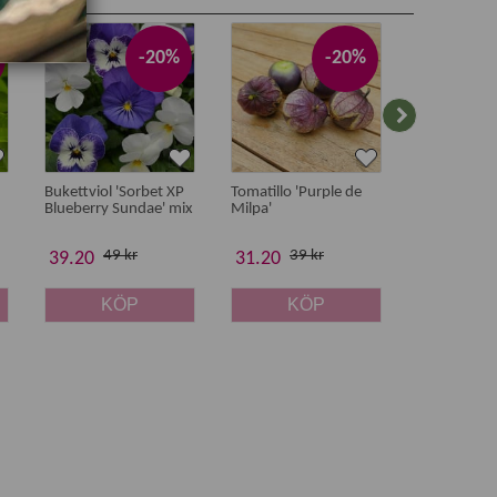
-20%
-20%
Bukettviol 'Sorbet XP
Tomatillo 'Purple de
Bladmynta '
Blueberry Sundae' mix
Milpa'
Green'
49 kr
39 kr
35 
39.20
31.20
28 kr
KÖP
KÖP
K