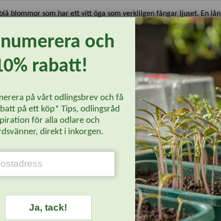
blå blommor som har ett vitt öga som verklilgen fångar ljuset. En lå
enumerera och
10% rabatt!
erera på vårt odlingsbrev och få
att på ett köp* Tips, odlingsråd
Läs mer...
piration för alla odlare och
dsvänner, direkt i inkorgen.
Ja, tack!