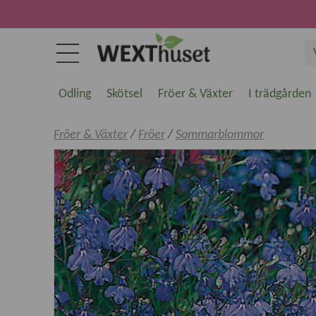
Odling
Skötsel
Fröer & Växter
I trädgården
Fröer & Växter
/
Fröer
/
Sommarblommor