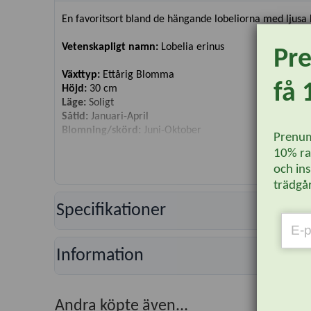
En favoritsort bland de hängande lobeliorna med ljusa 
Vetenskapligt namn:
Lobelia erinus
Pr
Växttyp:
Ettårig Blomma
få 
Höjd:
30 cm
Läge:
Soligt
Såtid:
Januari-April
Blomning/skörd:
Juni-Oktober
Prenum
Användning:
Kruka, rabatt, ampel
10% rab
Antal fröer:
2000
och ins
trädgår
Specifikationer
Information
Andra köpte även...