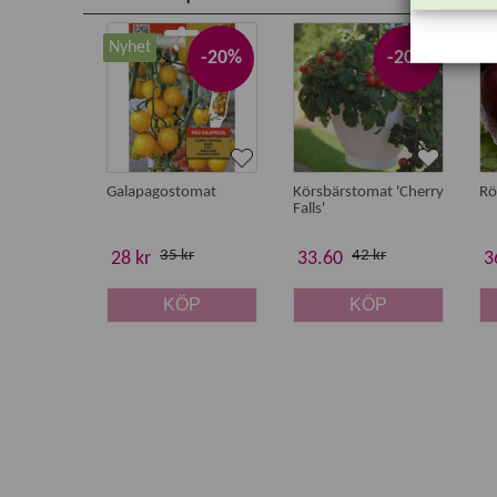
Nyhet
-20%
-20%
Galapagostomat
Körsbärstomat 'Cherry
Rö
Falls'
35 kr
42 kr
28 kr
33.60
3
KÖP
KÖP