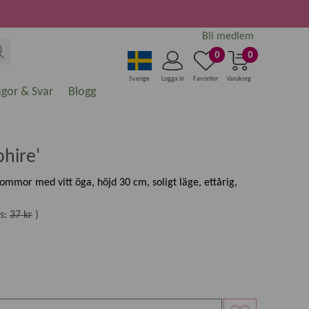
Bli medlem
0
0
Sverige
Logga in
Favoriter
Varukorg
ågor & Svar
Blogg
phire'
lommor med vitt öga, höjd 30 cm, soligt läge, ettårig,
s:
37 kr
)