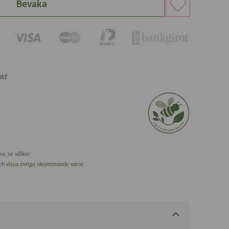
Bevaka
kt
a, se villkor.
och vissa övriga skrymmande varor.