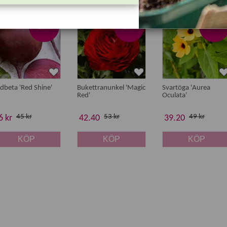
-20%
-20%
-20%
dbeta 'Red Shine'
Bukettranunkel 'Magic
Svartöga 'Aurea
Red'
Oculata'
45 kr
53 kr
49 kr
6 kr
42.40
39.20
KÖP
KÖP
KÖP