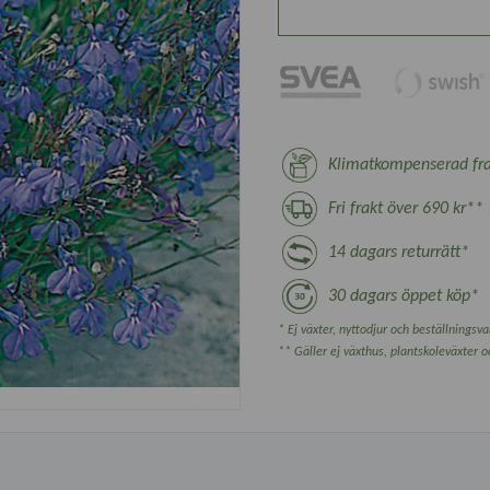
Klimatkompenserad fra
Fri frakt över 690 kr**
14 dagars returrätt*
30 dagars öppet köp*
* Ej växter, nyttodjur och beställningsvar
** Gäller ej växthus, plantskoleväxter 