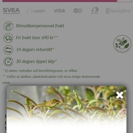
Klimatkompenserad frakt
Fri frakt över 690 kr**
14 dagars returrätt*
30 dagars öppet köp*
* Ej växter, nyttodjur och beställningsvara, se villkor.
** Gäller ej växthus, plantskoleväxter och vissa övriga skrymmande
varor.
Produktbeskrivning
En blandning som innehåller blommor extra rika på nektar och
pollen för att attrahera bin, fjärilar och andra pollinerare till
trädgården. Skarpa sommarfärger som är perfekta för