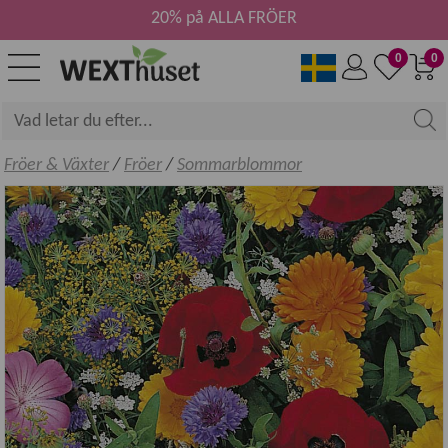
20% på ALLA FRÖER
0
0
Fröer & Växter
/
Fröer
/
Sommarblommor