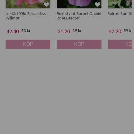
Luktärt 'Old Spice Miss
Bukettviol 'Sorbet Orchid
Solros 'Sunfill 
Willmot'
Rose Beacon'
53 kr
39 kr
59 kr
42.40
31.20
47.20
KÖP
KÖP
KÖ