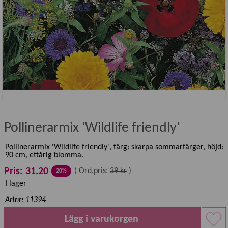
Pollinerarmix 'Wildlife friendly'
Pollinerarmix 'Wildlife friendly', färg: skarpa sommarfärger, höjd:
90 cm, ettårig blomma.
Pris: 31.20
(
Ord.pris:
39 kr
)
20%
I lager
Artnr: 11394
Lägg i varukorgen