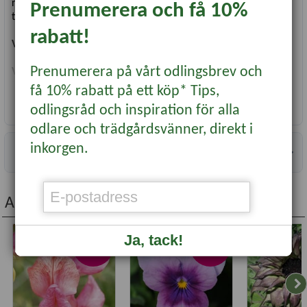
rabatten, men också för andra mer 'vilda' områden i
Prenumerera och få 10%
trädgården.
rabatt!
Vetenskapligt namn:
Diverse Sommarblommor
Prenumerera på vårt odlingsbrev och
Växttyp:
Ettårig Blomma
Höjd:
90 cm
få 10% rabatt på ett köp* Tips,
Läge:
Soligt
Läs mer...
odlingsråd och inspiration för alla
Såtid:
Mars-Juni
Blomning/skörd:
Juni-Oktober
odlare och trädgårdsvänner, direkt i
Användning:
Rabatt, Snitt
inkorgen.
Specifikationer
Antal fröer:
1 gram
Andra köpte även...
Ja, tack!
-20%
-20%