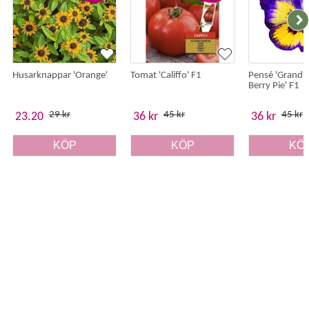
Husarknappar 'Orange'
Tomat 'Califfo' F1
Pensé 'Grandi
Berry Pie' F1
29 kr
45 kr
45 kr
23.20
36 kr
36 kr
KÖP
KÖP
KÖ