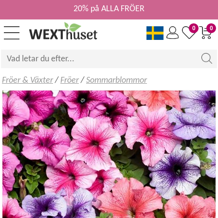
20% på ALLA FRÖER
0
0
Fröer & Växter
/
Fröer
/
Sommarblommor