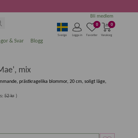
Bli medlem
0
0
Sverige
Logga in
Favoriter
Varukorg
ågor & Svar
Blogg
Mae', mix
ommande, prästkragelika blommor, 20 cm, soligt läge,
s:
52 kr
)