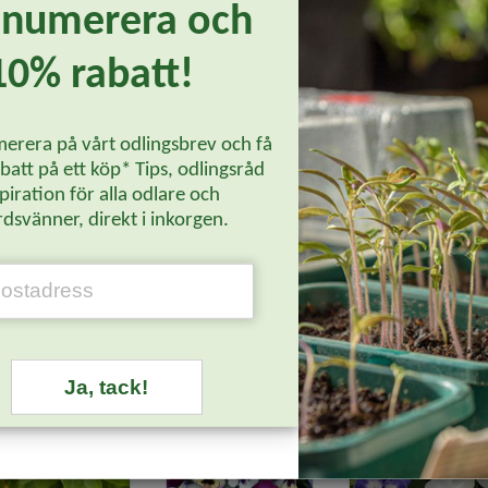
enumerera och
ika blommor. Tål torka väl. Perfekt för rabatter, som kantväxt och i
10% rabatt!
erera på vårt odlingsbrev och få
att på ett köp* Tips, odlingsråd
piration för alla odlare och
dsvänner, direkt i inkorgen.
Läs mer...
Ja, tack!
-20%
-20%
-20%