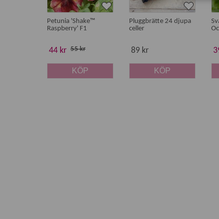
Petunia 'Shake™
Pluggbrätte 24 djupa
Sv
Raspberry' F1
celler
Oc
55 kr
44 kr
89 kr
3
KÖP
KÖP