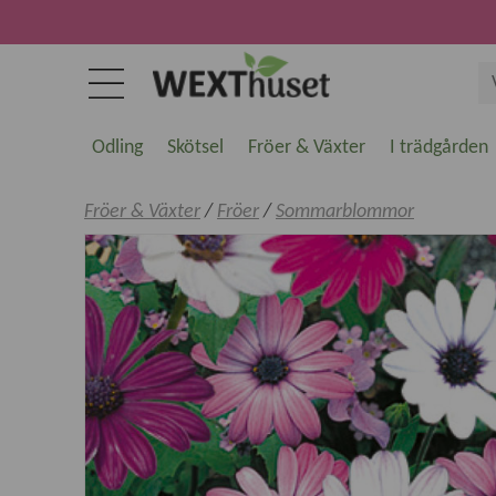
Odling
Skötsel
Fröer & Växter
I trädgården
Fröer & Växter
/
Fröer
/
Sommarblommor