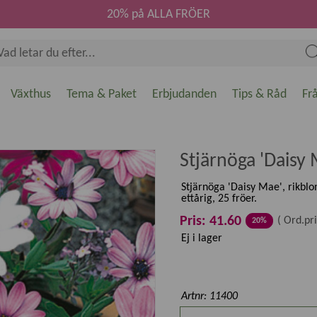
20% på ALLA FRÖER
Växthus
Tema & Paket
Erbjudanden
Tips & Råd
Fr
Stjärnöga 'Daisy 
Stjärnöga 'Daisy Mae', rikbl
ettårig, 25 fröer.
Pris: 41.60
(
Ord.pri
20%
Ej i lager
Artnr: 11400