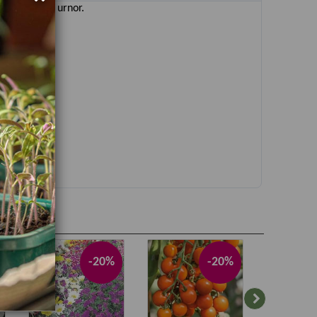
 krukor och urnor.
-20%
-20%