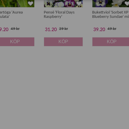
artöga 'Aurea
Pensé 'Floral Days
Bukettviol 'Sorbet XP
ulata'
Raspberry'
Blueberry Sundae' mi
49 kr
39 kr
49 kr
9.20
31.20
39.20
KÖP
KÖP
KÖP