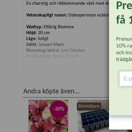
Pr
En charmig och rikblommande växt med stora prästkragel
Vetenskapligt namn:
Osteopermum ecklonis
få 
Växttyp:
Ettårig Blomma
Höjd:
20 cm
Prenum
Läge:
Soligt
Såtid:
Januari-Mars
10% rab
Blomning/skörd:
Juni-Oktober
och ins
Användning:
Kruka, Rabatt
trädgår
Antal fröer:
25
Andra köpte även...
Bästsäljare
-20%