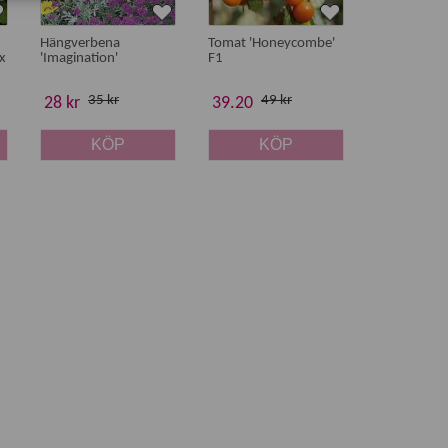
Hängverbena
Tomat 'Honeycombe'
Solros 'Bam
x
'Imagination'
F1
35 kr
49 kr
25 
28 kr
39.20
20 kr
KÖP
KÖP
K