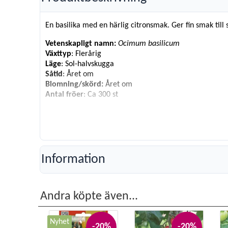
En basilika med en härlig citronsmak. Ger fin smak till s
Vetenskapligt namn:
Ocimum basilicum
Växttyp
: Flerårig
Läge
: Sol-halvskugga
Såtid
: Året om
Blomning/skörd:
Året om
Antal fröer
: Ca 300 st
Information
Andra köpte även...
Nyhet
-20%
-20%