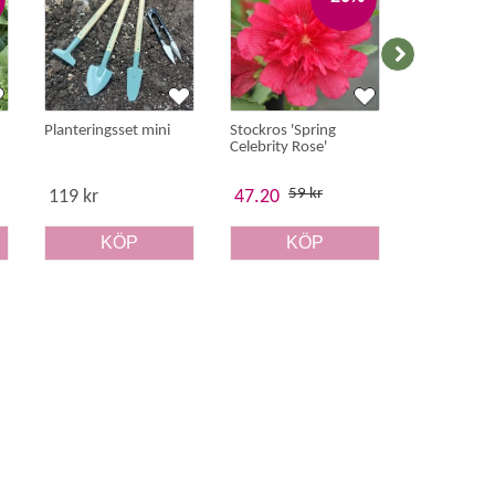
Planteringsset mini
Stockros 'Spring
Rosenskära 
Celebrity Rose'
White'
59 kr
45 
119 kr
47.20
36 kr
KÖP
KÖP
K