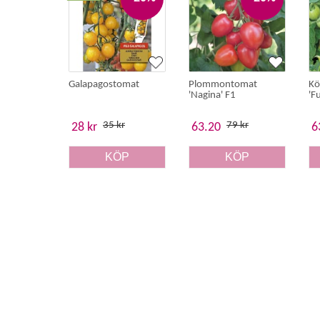
Galapagostomat
Plommontomat
Kö
'Nagina' F1
'F
35 kr
79 kr
28 kr
63.20
6
KÖP
KÖP