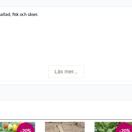
allad, fisk och såser.
Läs mer...
-20%
-20%