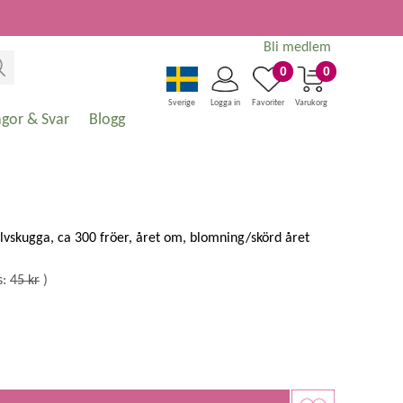
Bli medlem
0
0
Sverige
Logga in
Favoriter
Varukorg
ågor & Svar
Blogg
halvskugga, ca 300 fröer, året om, blomning/skörd året
s:
45 kr
)