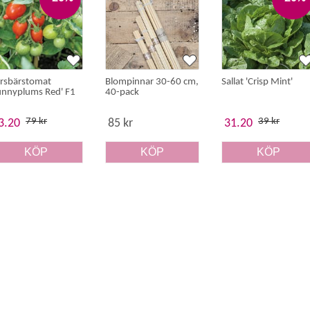
rsbärstomat
Blompinnar 30-60 cm,
Sallat 'Crisp Mint'
unnyplums Red' F1
40-pack
79 kr
39 kr
3.20
85 kr
31.20
KÖP
KÖP
KÖP