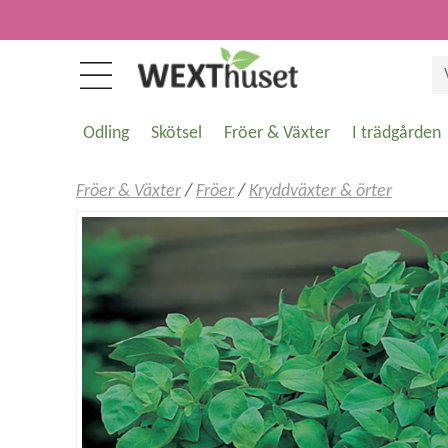
Odling
Skötsel
Fröer & Växter
I trädgården
Fröer & Växter
/
Fröer
/
Kryddväxter & örter