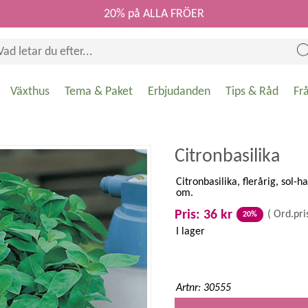
20% på ALLA FRÖER
Växthus
Tema & Paket
Erbjudanden
Tips & Råd
Fr
Citronbasilika
Citronbasilika, flerårig, sol-
om.
Pris: 36 kr
(
Ord.pri
20%
I lager
Artnr: 30555