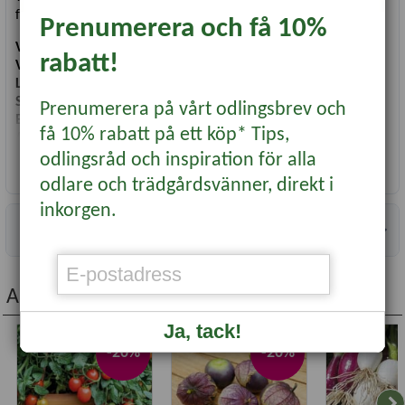
fönsterkarmen.
Prenumerera och få 10%
Vetenskapligt namn
:
Ocimum minimum
rabatt!
Växttyp
: Ettårig
Läge
: Sol
Såtid
: Året runt inomhus, maj-juni utomhus
Prenumerera på vårt odlingsbrev och
Blomning/skörd
: Året runt
få 10% rabatt på ett köp* Tips,
Antal frön
: ca 300 st
odlingsråd och inspiration för alla
Läs mer...
odlare och trädgårdsvänner, direkt i
inkorgen.
Information
Andra köpte även...
Ja, tack!
-20%
-20%