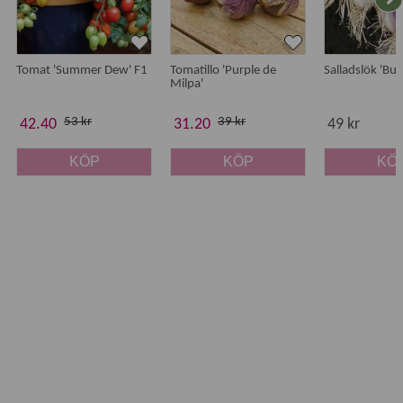
Tomat 'Summer Dew' F1
Tomatillo 'Purple de
Salladslök 'Bu
Milpa'
53 kr
39 kr
42.40
31.20
49 kr
KÖP
KÖP
KÖ