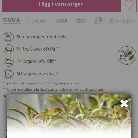
Lägg i varukorgen
Klimatkompenserad frakt
Fri frakt över 690 kr**
14 dagars returrätt*
30 dagars öppet köp*
* Ej växter, nyttodjur och beställningsvara, se villkor.
** Gäller ej växthus, plantskoleväxter och vissa övriga skrymmande
varor.
Produktbeskrivning
Mycket dekorativ kuddväxande sort. Små blad som har en fyllig,
välutvecklad basilikasmak. Perfekt sort att odla i kruka i