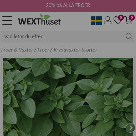
20% på ALLA FRÖER
0
0
Fröer & Växter
/
Fröer
/
Kryddväxter & örter