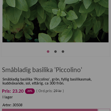
Småbladig basilika 'Piccolino'
Småbladig basilika 'Piccolino', grön, fyllig basilikasmak,
kuddväxande, sol, ettårig, ca 300 frön.
Pris: 23.20
(
Ord.pris:
29 kr
)
20%
I lager
Artnr: 30508