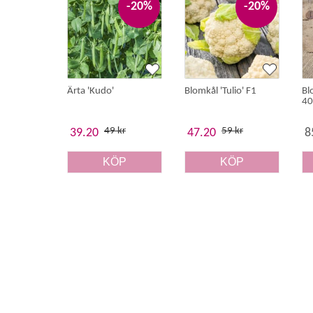
-20%
-20%
Ärta 'Kudo'
Blomkål 'Tulio' F1
Bl
40
49 kr
59 kr
39.20
47.20
8
KÖP
KÖP