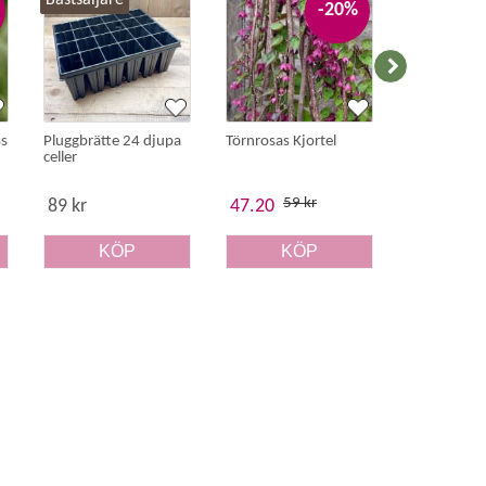
Bästsäljare
-20%
ss
Pluggbrätte 24 djupa
Törnrosas Kjortel
Pensé 'Flora
celler
Raspberry'
59 kr
39 
89 kr
47.20
31.20
KÖP
KÖP
K