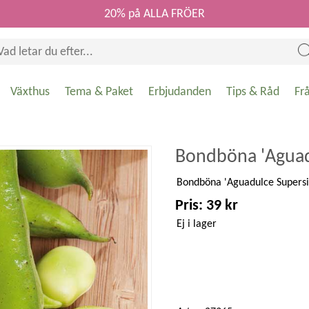
20% på ALLA FRÖER
Växthus
Tema & Paket
Erbjudanden
Tips & Råd
Fr
Bondböna 'Aguad
Bondböna 'Aguadulce Supersimo
Pris: 39 kr
Ej i lager