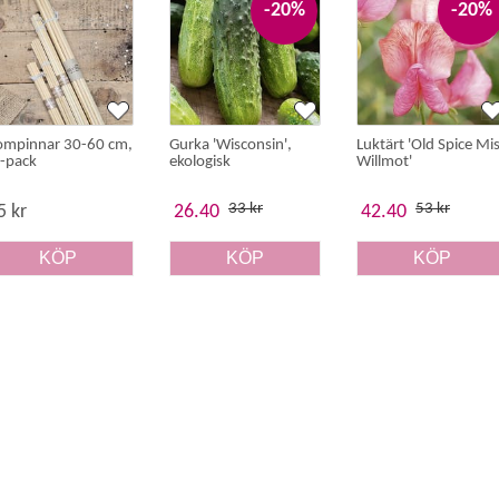
-20%
-20%
ompinnar 30-60 cm,
Gurka 'Wisconsin',
Luktärt 'Old Spice Mi
-pack
ekologisk
Willmot'
33 kr
53 kr
5 kr
26.40
42.40
KÖP
KÖP
KÖP