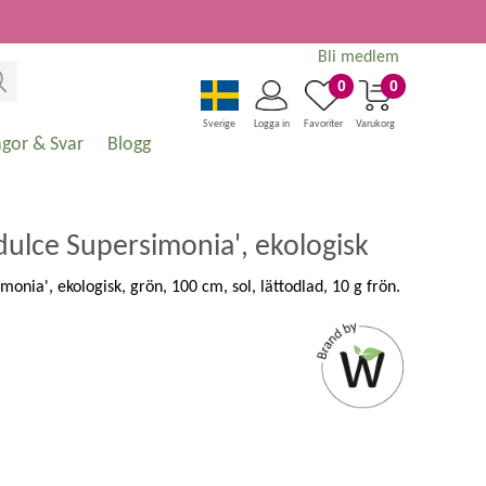
Bli medlem
0
0
Sverige
Logga in
Favoriter
Varukorg
ågor & Svar
Blogg
ulce Supersimonia', ekologisk
nia', ekologisk, grön, 100 cm, sol, lättodlad, 10 g frön.