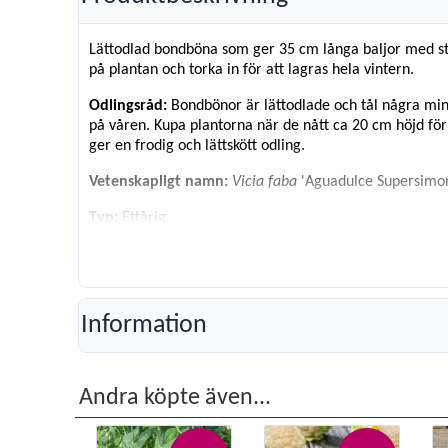
Lättodlad bondböna som ger 35 cm långa baljor med sto
på plantan och torka in för att lagras hela vintern.
Odlingsråd:
Bondbönor är lättodlade och tål några minu
på våren. Kupa plantorna när de nått ca 20 cm höjd för 
ger en frodig och lättskött odling.
Vetenskapligt namn:
Vicia faba
'Aguadulce Supersimon
Typ:
Ettårig
Höjd:
100 cm
Läge:
Sol
Såtid:
Mars-Juni
Sådjup
: 4 cm
Plantavstånd:
20 cm
Information
Radavstånd:
50 cm
Skörd:
Juli-Okt
Antal frön:
10 g
Andra köpte även...