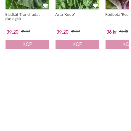
Bladkål 'Tronchuda',
Ärta 'Kudo'
Rödbeta 'Red S
ekologisk
49 kr
49 kr
45 kr
39.20
39.20
36 kr
KÖP
KÖP
KÖ