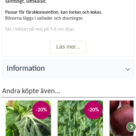
samtidigt, lättskalad.
Passar för färskkonsumtion, kan torkas och kokas.
Bönorna läggs i sallader och stuvningar.
Sås i början på maj på 5-6 cm djup.
Groddarna tål kyla ned till -4 °C.
Läs mer...
Växer och mognar bra i bördig, ej sur, fuktig lerjord.
Vetenskapligt namn:
Vicia faba L.(partim)
Information
Växttyp:
Grönsak
Innehåll:
30 gram
Leverantör:
Seklos Veg seeds
Andra köpte även...
-20%
-20%