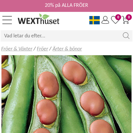
20% på ALLA FRÖER
0
0
Fröer & Växter
/
Fröer
/
Ärter & bönor