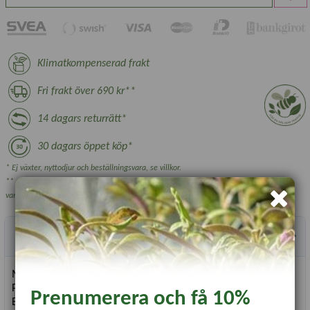
Klimatkompenserad frakt
Fri frakt över 690 kr**
14 dagars returrätt*
30 dagars öppet köp*
* Ej växter, nyttodjur och beställningsvara, se villkor.
** Gäller ej växthus, plantskoleväxter och vissa övriga skrymmande
varor.
Produktbeskrivning
Mycket tidig, bördig sort.
Plantorna kräver ej stöd och blir 50-60 cm höga.
Prenumerera och få 10%
Baljornas medelstorlek är 9-12 cm med 6-7 ärtor.