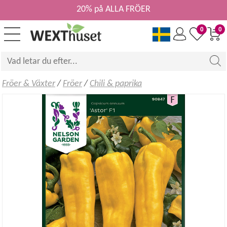
20% på ALLA FRÖER
0
0
Fröer & Växter
/
Fröer
/
Chili & paprika