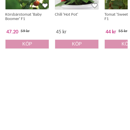
Räcker till:
2-3 plantor
Körsbärstomat 'Baby
Chili 'Hot Pot'
Tomat 'Sweet V
Boomer' F1
F1
59 kr
55 kr
47.20
45 kr
44 kr
KÖP
KÖP
KÖ