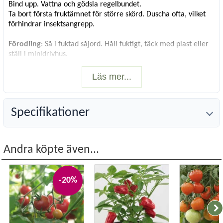
Bind upp. Vattna och gödsla regelbundet.
Ta bort första fruktämnet för större skörd. Duscha ofta, vilket
förhindrar insektsangrepp.
Förodling
: Så i fuktad såjord. Håll fuktigt, täck med plast eller
ställ i minidrivhus.
Ställ varmt för groning (+20°C). Efter uppkomst, ljust och
svalare.
Läs mer...
Använd extrabelysning vid tidig sådd.
När plantorna är stora nog att hantera, sätt 1/kruka i gödslad
jord.
Specifikationer
Toppa ev. plantan vid ca 15 cm höjd.
Vetenskapligt namn:
Capsicum annuum
Förodlas:
Feb-mars
Andra köpte även...
Blomning/skörd:
Juli-okt
Plantavstånd:
45 cm
Radavstånd:
60 cm
-20%
Höjd:
100 cm
Livslängd:
Läge:
Sol
Antal frö:
4