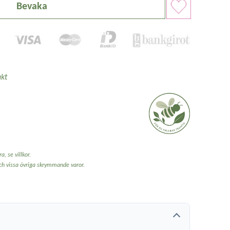
Bevaka
kt
a, se villkor.
och vissa övriga skrymmande varor.