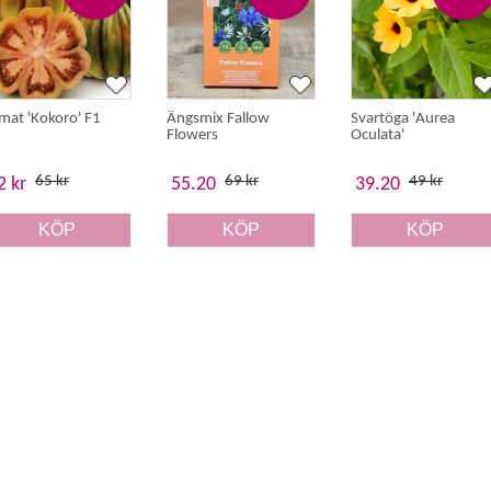
mat 'Kokoro' F1
Ängsmix Fallow
Svartöga 'Aurea
Flowers
Oculata'
65 kr
69 kr
49 kr
2 kr
55.20
39.20
KÖP
KÖP
KÖP