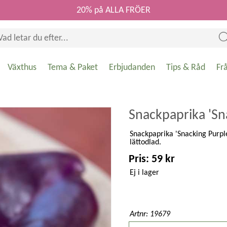
20% på ALLA FRÖER
Växthus
Tema & Paket
Erbjudanden
Tips & Råd
Fr
Snackpaprika 'Sn
Snackpaprika 'Snacking Purple'
lättodlad.
Pris: 59 kr
Ej i lager
Artnr: 19679