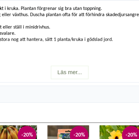
kt i kruka. Plantan förgrenar sig bra utan toppning.
g eller växthus. Duscha plantan ofta för att förhindra skadedjursangr
 eller ställ i minidrivhus.
svalare.
tora nog att hantera, sätt 1 planta/kruka i gödslad jord.
Läs mer...
-20%
-20%
-20%