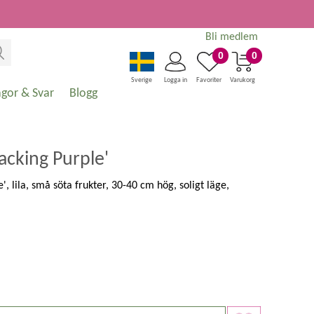
Bli medlem
0
0
Sverige
Logga in
Favoriter
Varukorg
ågor & Svar
Blogg
acking Purple'
, lila, små söta frukter, 30-40 cm hög, soligt läge,