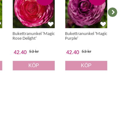
Bukettranunkel 'Magic
Bukettranunkel 'Magic
Tomatillo 'P
Rose Delight'
Purple'
Milpa'
53 kr
53 kr
39 
42.40
42.40
31.20
KÖP
KÖP
K