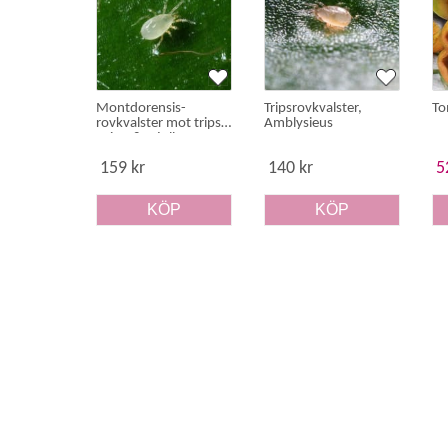
Montdorensis-
Tripsrovkvalster,
To
rovkvalster mot trips,
Amblysieus
spinn & mjöllöss
159 kr
140 kr
5
KÖP
KÖP