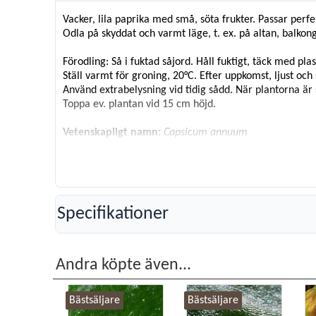
Vacker, lila paprika med små, söta frukter. Passar perfe
Odla på skyddat och varmt läge, t. ex. på altan, balkon
Förodling: Så i fuktad såjord. Håll fuktigt, täck med plast
Ställ varmt för groning, 20°C. Efter uppkomst, ljust och 
Använd extrabelysning vid tidig sådd. När plantorna är s
Toppa ev. plantan vid 15 cm höjd.
Vetenskapligt namn:
Capsicum annuum
Förodlas:
Feb-mars
Blomning/skörd:
Juli-okt
Plantavstånd:
40 cm
Radavstånd:
40 cm
Höjd:
30-40 cm
Specifikationer
Livslängd:
Läge:
Sol
Antal frö:
4
Räcker till:
3 plantor
Andra köpte även...
Bästsäljare
Bästsäljare