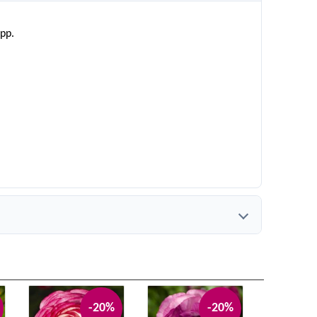
epp.
-20%
-20%