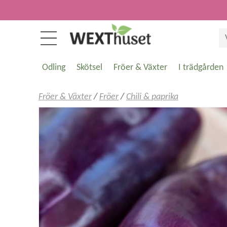
Odling
Skötsel
Fröer & Växter
I trädgården
Fröer & Växter
/
Fröer
/
Chili & paprika