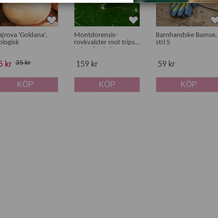
jrova 'Goldana',
Montdorensis-
Barnhandske Bamse,
ologisk
rovkvalster mot trips,
strl 5
spinn & mjöllöss
35 kr
5 kr
159 kr
59 kr
KÖP
KÖP
KÖP