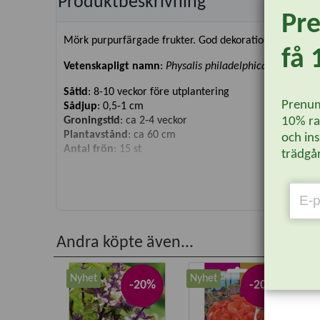
Produktbeskrivning
Pr
Mörk purpurfärgade frukter. God dekorationsfrukt. Anv
få 
Vetenskapligt namn
:
Physalis philadelphica
Såtid
: 8-10 veckor före utplantering
Prenum
Sådjup
: 0,5-1 cm
10% rab
Groningstid
: ca 2-4 veckor
Plantavstånd
: ca 60 cm
och ins
Antal frön
: 15 st
trädgår
Andra köpte även...
Nyhet
Nyhet
-20%
-20%