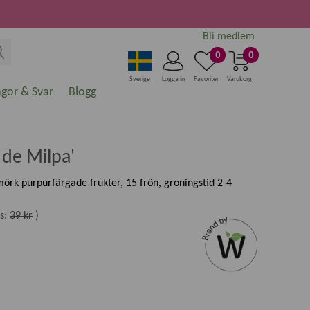
Bli medlem
0
0
Sverige
Logga in
Favoriter
Varukorg
ågor & Svar
Blogg
 de Milpa'
mörk purpurfärgade frukter, 15 frön, groningstid 2-4
s:
39 kr
)