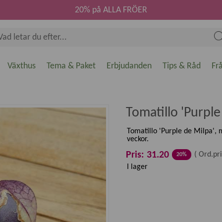
20% på ALLA FRÖER
Växthus
Tema & Paket
Erbjudanden
Tips & Råd
Fr
Tomatillo 'Purple
Tomatillo 'Purple de Milpa', 
veckor.
Pris: 31.20
(
Ord.pri
20%
I lager