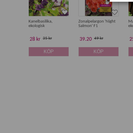
Kanelbasilika,
Zonalpelargon 'Night
Ma
ekologisk
Salmon' F1
ek
35 kr
49 kr
28 kr
39.20
2
KÖP
KÖP