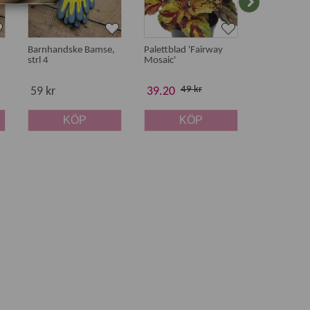
Barnhandske Bamse,
Palettblad 'Fairway
Palettblad '
strl 4
Mosaic'
Orange'
49 kr
55 
59 kr
39.20
44 kr
KÖP
KÖP
K