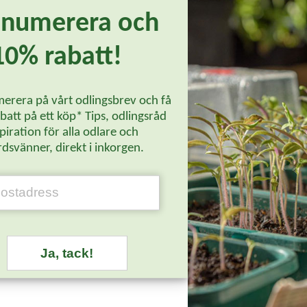
enumerera och
änds i matlagning.
10% rabatt!
erera på vårt odlingsbrev och få
att på ett köp* Tips, odlingsråd
piration för alla odlare och
dsvänner, direkt i inkorgen.
Läs mer...
Ja, tack!
Bästsäljare
-29%