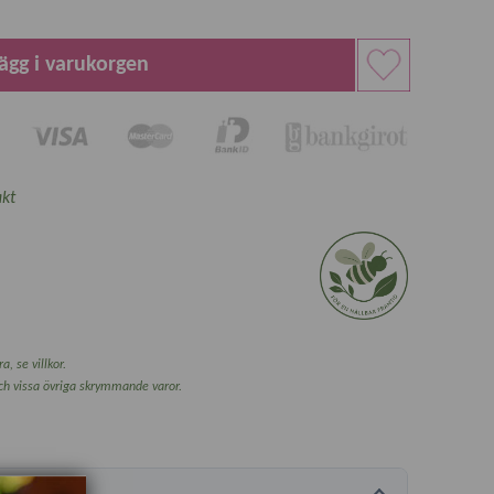
ägg i varukorgen
kt
a, se villkor.
och vissa övriga skrymmande varor.