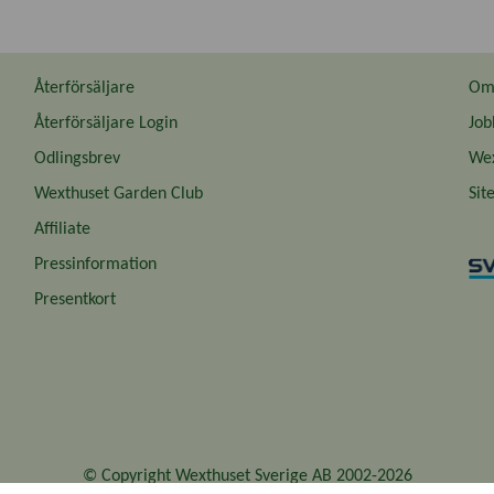
Återförsäljare
Om 
Återförsäljare Login
Job
Odlingsbrev
Wex
Wexthuset Garden Club
Sit
Affiliate
Pressinformation
Presentkort
© Copyright Wexthuset Sverige AB 2002-2026