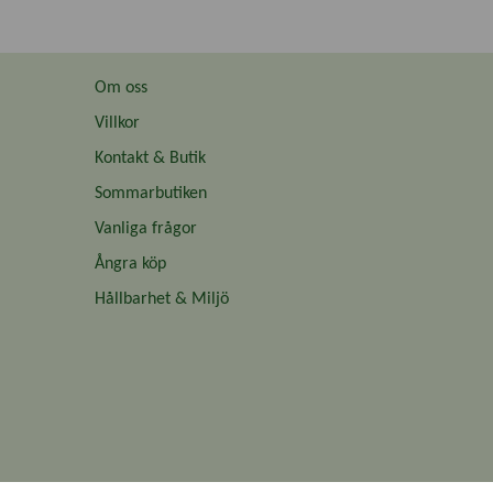
Om oss
Villkor
Kontakt & Butik
Sommarbutiken
Vanliga frågor
Ångra köp
Hållbarhet & Miljö