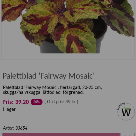
Palettblad 'Fairway Mosaic'
Palettblad 'Fairway Mosaic', flerfärgad, 20-25 cm,
skugga/halvskugga, lättodlad, förgrenad.
Pris: 39.20
(
Ord.pris:
49 kr
)
20%
I lager
Artnr: 33654