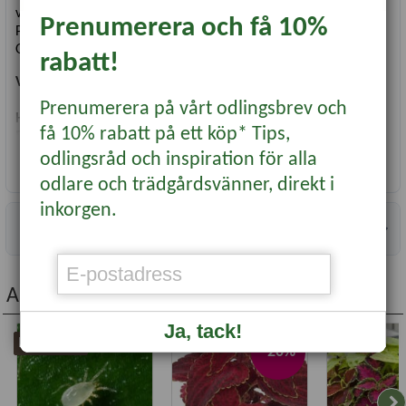
väldigt sent och ger en lång säsong av härliga färger.
Prenumerera och få 10%
Planteras i kruka, eller i framkant i trädgårdsrabatten.
Omplanteras efter 5 veckor från sådd.
rabatt!
Vetenskapligt namn
:
Solenostemon scutellarioides
Prenumerera på vårt odlingsbrev och
Höjd
: 20-25 cm
få 10% rabatt på ett köp* Tips,
Bredd
: 25 cm
Läge
: skugga/halvskugga.
odlingsråd och inspiration för alla
Läs mer...
Antal fröer
: 10
odlare och trädgårdsvänner, direkt i
inkorgen.
Information
Andra köpte även...
Ja, tack!
Bästsäljare
-20%