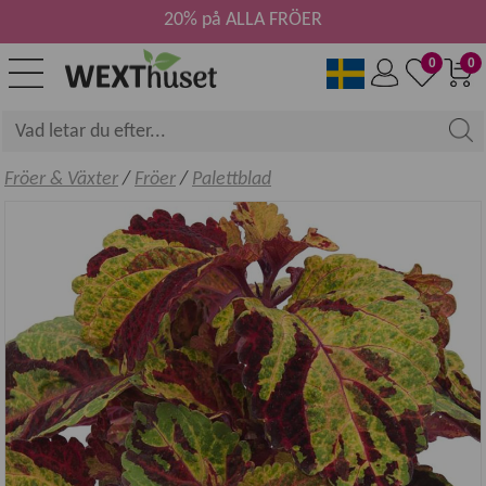
20% på ALLA FRÖER
0
0
Fröer & Växter
/
Fröer
/
Palettblad