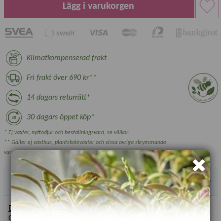
Lägg i varukorgen
Klimatkompenserad frakt
Fri frakt över 690 kr**
14 dagars returrätt*
30 dagars öppet köp*
* Ej växter, nyttodjur och beställningsvara, se villkor.
** Gäller ej växthus, plantskoleväxter och vissa övriga skrymmande
varor.
Produktbeskrivning
Egenskaper hos palettblad i gruppen Fairway:
Ger extra lågväxta, förgrenade plantor. Fairway blommar