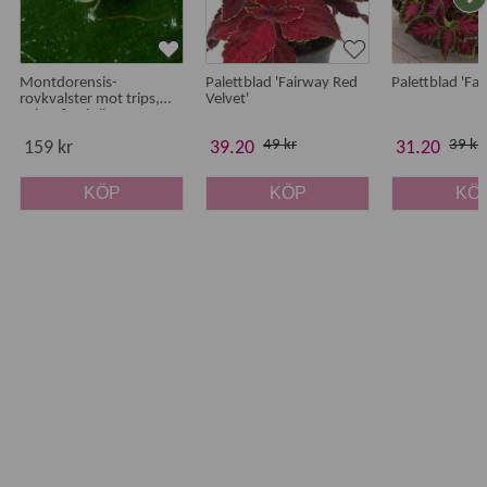
Montdorensis-
Palettblad 'Fairway Red
Palettblad 'Fa
rovkvalster mot trips,
Velvet'
spinn & mjöllöss
49 kr
39 kr
159 kr
39.20
31.20
KÖP
KÖP
KÖ