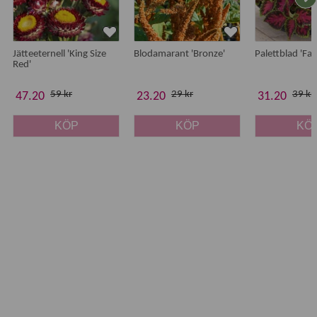
Jätteeternell 'King Size
Blodamarant 'Bronze'
Palettblad 'Fa
Red'
59 kr
29 kr
39 kr
47.20
23.20
31.20
KÖP
KÖP
KÖ