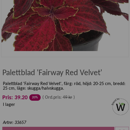
Palettblad 'Fairway Red Velvet'
Palettblad 'Fairway Red Velvet', färg: röd, höjd: 20-25 cm, bredd:
25 cm, läge: skugga/halvskugga.
Pris: 39.20
(
Ord.pris:
49 kr
)
20%
I lager
Artnr: 33657