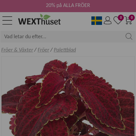
20% på ALLA FRÖER
0
0
Fröer & Växter
/
Fröer
/
Palettblad