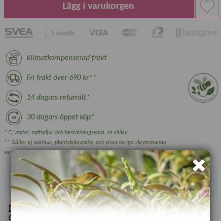
Lägg i varukorgen
Klimatkompenserad frakt
Fri frakt över 690 kr**
14 dagars returrätt*
30 dagars öppet köp*
* Ej växter, nyttodjur och beställningsvara, se villkor.
** Gäller ej växthus, plantskoleväxter och vissa övriga skrymmande
varor.
Produktbeskrivning
Egenskaper hos palettblad i gruppen Fairway:
Ger extra lågväxta, förgrenade plantor. Fairway blommar