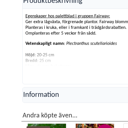
Produktbeskrivning
Egenskaper hos palettblad i gruppen Fairway:
Ger extra lågväxta, förgrenade plantor. Fairway blomma
Planteras i kruka, eller i framkant i trädgårdsrabatten.
Omplanteras efter 5 veckor från sådd.
Vetenskapligt namn
:
Plectranthus scutellarioides
Höjd
: 20-25 cm
Bredd
: 25 cm
Läge
: skugga/halvskugga.
Antal fröer
: 10
Information
Andra köpte även...