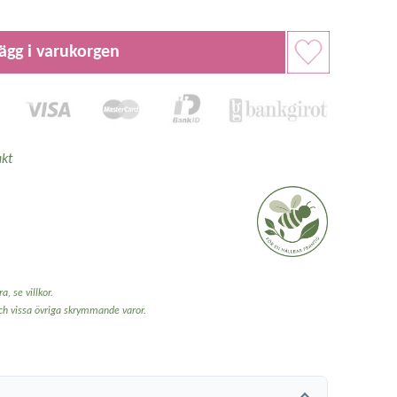
ägg i varukorgen
kt
a, se villkor.
och vissa övriga skrymmande varor.