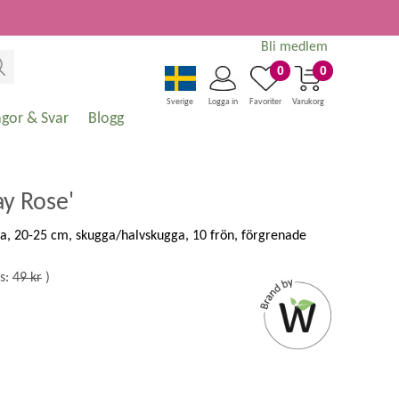
Bli medlem
0
0
Sverige
Logga in
Favoriter
Varukorg
ågor & Svar
Blogg
ay Rose'
sa, 20-25 cm, skugga/halvskugga, 10 frön, förgrenade
s:
49 kr
)