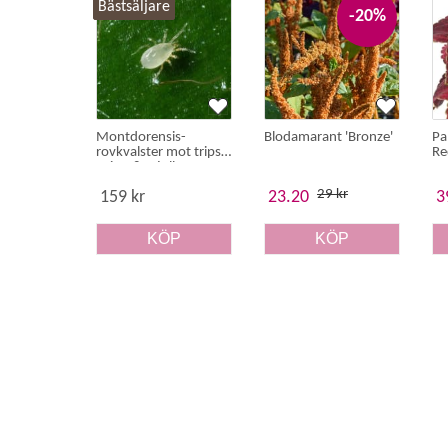
Bästsäljare
-20%
Montdorensis-
Blodamarant 'Bronze'
Pa
rovkvalster mot trips,
Re
spinn & mjöllöss
29 kr
159 kr
23.20
3
KÖP
KÖP