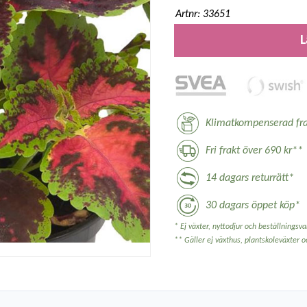
Artnr: 33651
L
Klimatkompenserad fra
Fri frakt över 690 kr**
14 dagars returrätt*
30 dagars öppet köp*
* Ej växter, nyttodjur och beställningsvar
** Gäller ej växthus, plantskoleväxter 