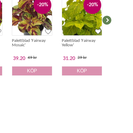
-20%
-20%
Palettblad 'Fairway
Palettblad 'Fairway
Palettblad '
Mosaic'
Yellow'
Orange'
49 kr
39 kr
55 
39.20
31.20
44 kr
KÖP
KÖP
K