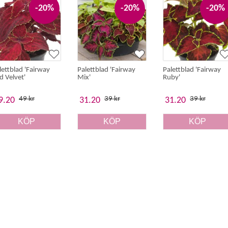
-20%
-20%
-20%
lettblad 'Fairway
Palettblad 'Fairway
Palettblad 'Fairway
d Velvet'
Mix'
Ruby'
49 kr
39 kr
39 kr
9.20
31.20
31.20
KÖP
KÖP
KÖP