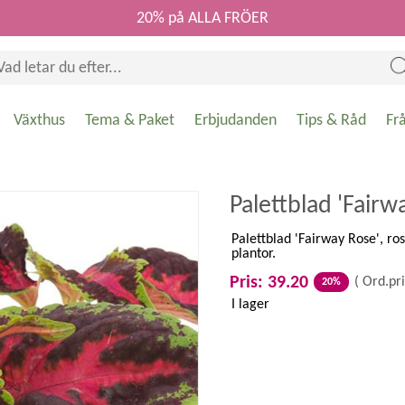
20% på ALLA FRÖER
Växthus
Tema & Paket
Erbjudanden
Tips & Råd
Fr
Palettblad 'Fairw
Palettblad 'Fairway Rose', ro
plantor.
Pris: 39.20
(
Ord.pri
20%
I lager