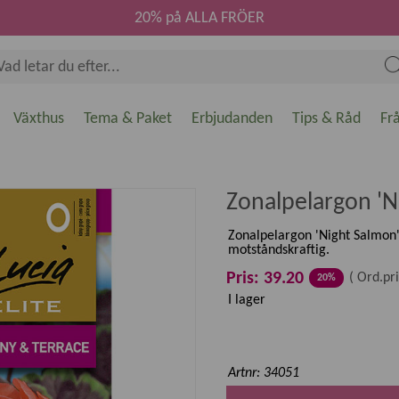
20% på ALLA FRÖER
Växthus
Tema & Paket
Erbjudanden
Tips & Råd
Fr
Zonalpelargon 'N
Zonalpelargon 'Night Salmon
motståndskraftig.
Pris: 39.20
(
Ord.pri
20%
I lager
Artnr: 34051