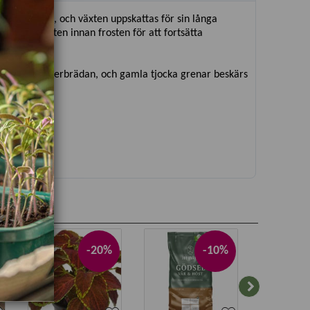
dekorativa, och växten uppskattas för sin långa
 Ta in växten innan frosten för att fortsätta
aceras på fönsterbrädan, och gamla tjocka grenar beskärs
-20%
-10%