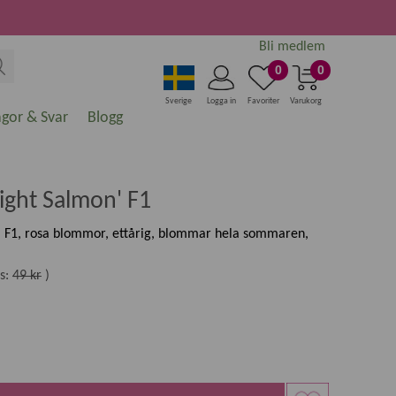
Bli medlem
0
0
Sverige
Logga in
Favoriter
Varukorg
ågor & Svar
Blogg
ight Salmon' F1
' F1, rosa blommor, ettårig, blommar hela sommaren,
s:
49 kr
)