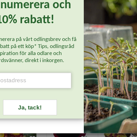
enumerera och
la sommaren utomhus och året runt inomhus. Blommorna är stora och 
xtförhållanden. Den är prydlig även i blåsiga rabatter och vid torka.
10% rabatt!
ka 12 °C och vattna sparsamt. I slutet av februari tas de in eller pl
erera på vårt odlingsbrev och få
or blommar de igen.
att på ett köp* Tips, odlingsråd
ler 4 krukor.
piration för alla odlare och
dsvänner, direkt i inkorgen.
Läs mer...
Ja, tack!
-20%
-20%
-20%