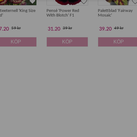
tteeternell 'King Size
Pensé 'Power Red
Palettblad 'Fairway
d'
With Blotch' F1
Mosaic'
59 kr
39 kr
49 kr
7.20
31.20
39.20
KÖP
KÖP
KÖP