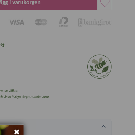
ägg i varukorgen
kt
a, se villkor.
och vissa övriga skrymmande varor.