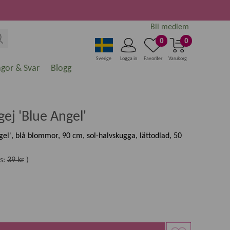
Bli medlem
0
0
Sverige
Logga in
Favoriter
Varukorg
ågor & Svar
Blogg
j 'Blue Angel'
l', blå blommor, 90 cm, sol-halvskugga, lättodlad, 50
s:
39 kr
)