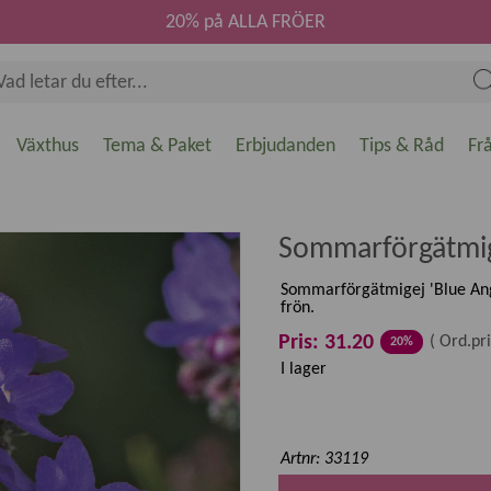
20% på ALLA FRÖER
Växthus
Tema & Paket
Erbjudanden
Tips & Råd
Fr
Sommarförgätmige
Sommarförgätmigej 'Blue Ange
frön.
Pris: 31.20
(
Ord.pri
20%
I lager
Artnr: 33119