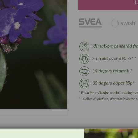
L
Klimatkompenserad fra
Fri frakt över 690 kr**
14 dagars returrätt*
30 dagars öppet köp*
* Ej växter, nyttodjur och beställningsvar
** Gäller ej växthus, plantskoleväxter 