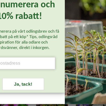
enumerera och
 och ett upprätt växtsätt. Mycket användbar i buketter.
10% rabatt!
erera på vårt odlingsbrev och få
att på ett köp* Tips, odlingsråd
piration för alla odlare och
dsvänner, direkt i inkorgen.
Läs mer...
Ja, tack!
-20%
-20%
-20%