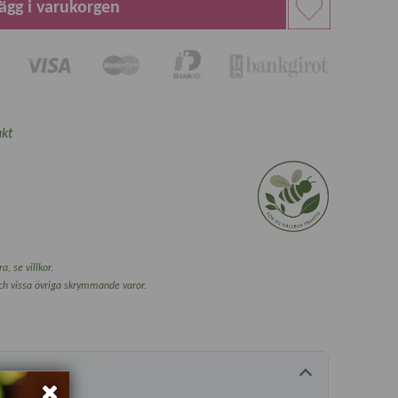
ägg i varukorgen
kt
a, se villkor.
och vissa övriga skrymmande varor.