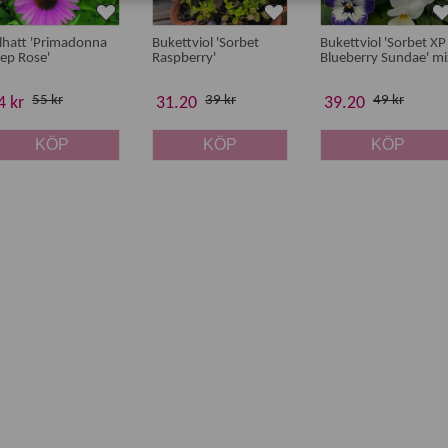
lhatt 'Primadonna
Bukettviol 'Sorbet
Bukettviol 'Sorbet XP
ep Rose'
Raspberry'
Blueberry Sundae' mi
55 kr
39 kr
49 kr
4 kr
31.20
39.20
KÖP
KÖP
KÖP