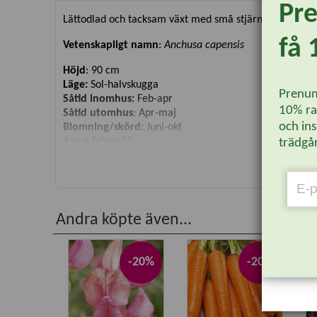
Pr
Lättodlad och tacksam växt med små stjärnlika blommor
få 
Vetenskapligt namn
:
Anchusa capensis
Höjd
:
90 cm
Läge:
Sol-halvskugga
Prenum
Såtid inomhus:
Feb-apr
10% rab
Såtid utomhus
: Apr-maj
och ins
Blomning/skörd:
Juni-okt
Antal fröer
: 50
trädgår
Andra köpte även...
-20%
-20%